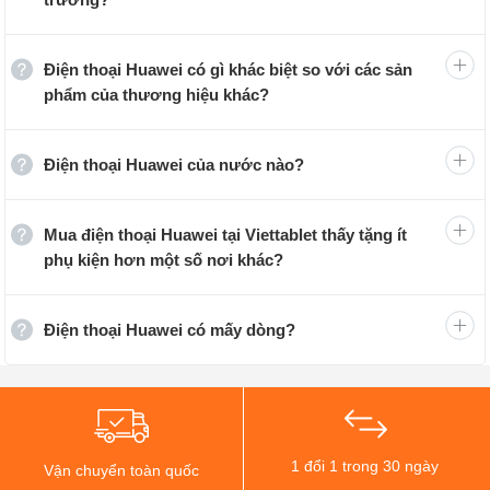
vào công tác sản xuất các thiết bị chuyển mạch điện
thoại. Sau đó, hãng đã mở rộng kinh doanh ở những lĩnh
Điện thoại Huawei có gì khác biệt so với các sản
vực khác, như: Xây dựng mạng viễn thông, sản xuất
phẩm của thương hiệu khác?
thiết bị truyền thông, cung cấp dịch vụ, thiết bị, tư vấn và
vận hành cho các doanh nghiệp trong và ngoài thị trường
Điện thoại Huawei của nước nào?
Trung Quốc.
Trụ sở của Huawei được đặt tại thành phố Đông Quản,
Mua điện thoại Huawei tại Viettablet thấy tặng ít
tỉnh Quảng Đông của Trung Quốc. Khu trụ sở được khởi
phụ kiện hơn một số nơi khác?
công vào năm 2014 trên khu đất có diện tích 9 km2 và
bắt đầu đi vào hoạt động ở cuối năm 2018, tiêu tốn của
Điện thoại Huawei có mấy dòng?
hãng khoảng 2 tỷ USD.
1 đổi 1 trong 30 ngày
Vận chuyển toàn quốc