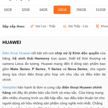
16GB
32GB
64GB
128GB
256GB
512GB
Sắp xếp theo:
Giá Cao - Thấp
Giá Thấp - Cao
Khuy
HUAWEI
Điện thoại Huawei
nổi bật với con
chip xử lý Kirin độc quyền
của
hãng,
hệ sinh thái Harmony
trực quan, thiết kế thời thượng và
camera Leica ấn tượng. Huawei mang đến 4 dòng sản phẩm bao
gồm
Mate Series
,
P Series
,
Y Series
và
Nova Series
, cho người
dùng lựa chọn điện thoại phù hợp với nhu cầu và điều kiện tài
chính.
Viettablet
hân hạnh là đơn vị cung cấp
điện thoại Huawei chính
hãng
với đầy đủ phiên bản cấu hình và màu sắc. Cửa hàng mang
đến nhiều chương trình ưu đãi hấp dẫn, tạo điều kiện thuận lợi cho
người dùng sở hữu những sản phẩm công nghệ mới nhất. Chẳng