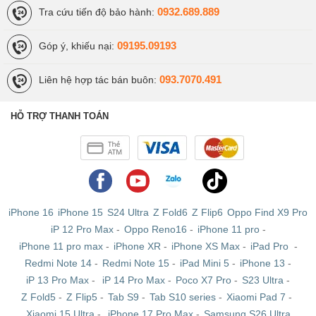
và mức giá siêu cạnh trung. Đối với thị trường Việt Nam,
0932.689.889
Tra cứu tiến độ bảo hành:
Huawei hiện tập trung đánh vào phân khúc
điện thoại
tầm
trung là chủ yếu.
09195.09193
Góp ý, khiếu nại:
Các dòng điện thoại nổi bật của Huawei
093.7070.491
Liên hệ hợp tác bán buôn:
Huawei mang đến nhiều dòng sản phẩm smartphone
HỖ TRỢ THANH TOÁN
khác nhau với giá bán cạnh tranh, phù hợp với nhiều
phân khúc trên thị trường.
Huawei Mate Series
iPhone 16
iPhone 15
S24 Ultra
Z Fold6
Z Flip6
Oppo Find X9 Pro
Huawei Mate Series là dòng điện thoại cao cấp, hướng
iP 12 Pro Max
-
Oppo Reno16
-
iPhone 11 pro
-
tới khách hàng là những doanh nhân, những người tập
iPhone 11 pro max
-
iPhone XR
-
iPhone XS Max
-
iPad Pro
-
trung vào tính năng phù hợp trong kinh doanh. Dòng điện
Redmi Note 14
-
Redmi Note 15
-
iPad Mini 5
-
iPhone 13
-
thoại này có màn hình lớn, thiết kế kim loại nguyên khối.
iP 13 Pro Max
-
iP 14 Pro Max
-
Poco X7 Pro
-
S23 Ultra
-
Đặc biệt với dòng Pro có màn hình cong tràn với cạnh
Z Fold5
-
Z Flip5
-
Tab S9
-
Tab S10 series
-
Xiaomi Pad 7
-
viền siêu mỏng tương tự như các flagship của Samsung.
Xiaomi 15 Ultra
-
iPhone 17 Pro Max
-
Samsung S26 Ultra