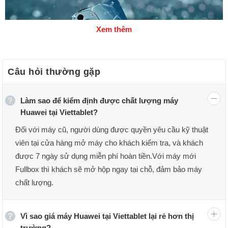
Xem thêm
Câu hỏi thường gặp
Làm sao để kiểm định được chất lượng máy
Huawei tại Viettablet?
Đối với máy cũ, người dùng được quyền yêu cầu kỹ thuật
viên tại cửa hàng mở máy cho khách kiểm tra, và khách
Điện thoại Huawei
được 7 ngày sử dụng miễn phí hoàn tiền.Với máy mới
Fullbox thì khách sẽ mở hộp ngay tại chỗ, đảm bảo máy
Thương hiệu điện thoại Huawei
chất lượng.
Vào năm 1987, Huawei được thành lập bởi một chữ kỹ
sử của Giải phóng quân Nhân dân Trung Quốc có tên là
Vì sao giá máy Huawei tại Viettablet lại rẻ hơn thị
Nhậm Chí Phi. Tại thời điểm đó, Huawei chỉ tập trung
trường?