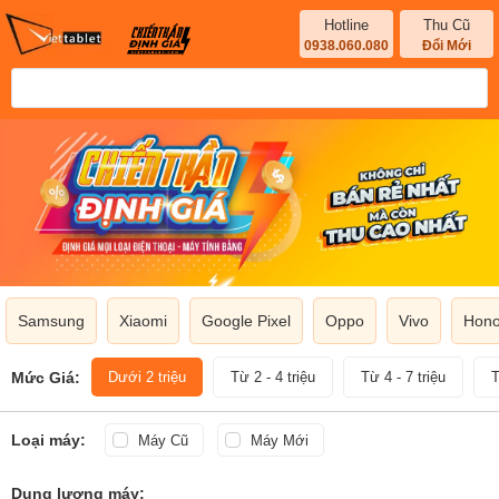
Hotline
Thu Cũ
0938.060.080
Đổi Mới
Samsung
Xiaomi
Google Pixel
Oppo
Vivo
Hono
Mức Giá:
Dưới 2 triệu
Từ 2 - 4 triệu
Từ 4 - 7 triệu
T
Loại máy:
Máy Cũ
Máy Mới
Dung lượng máy: