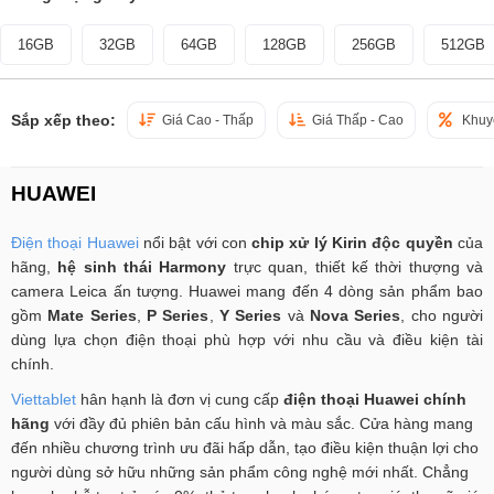
16GB
32GB
64GB
128GB
256GB
512GB
Sắp xếp theo:
Giá Cao - Thấp
Giá Thấp - Cao
Khuy
HUAWEI
Điện thoại Huawei
nổi bật với con
chip xử lý Kirin độc quyền
của
hãng,
hệ sinh thái Harmony
trực quan, thiết kế thời thượng và
camera Leica ấn tượng. Huawei mang đến 4 dòng sản phẩm bao
gồm
Mate Series
,
P Series
,
Y Series
và
Nova Series
, cho người
dùng lựa chọn điện thoại phù hợp với nhu cầu và điều kiện tài
chính.
Viettablet
hân hạnh là đơn vị cung cấp
điện thoại Huawei chính
hãng
với đầy đủ phiên bản cấu hình và màu sắc. Cửa hàng mang
đến nhiều chương trình ưu đãi hấp dẫn, tạo điều kiện thuận lợi cho
người dùng sở hữu những sản phẩm công nghệ mới nhất. Chẳng