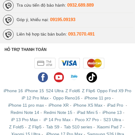
và mức giá siêu cạnh trung. Đối với thị trường Việt Nam,
0932.689.889
Tra cứu tiến độ bảo hành:
Huawei hiện tập trung đánh vào phân khúc
điện thoại
tầm
trung là chủ yếu.
09195.09193
Góp ý, khiếu nại:
Các dòng điện thoại nổi bật của Huawei
093.7070.491
Liên hệ hợp tác bán buôn:
Huawei mang đến nhiều dòng sản phẩm smartphone
HỖ TRỢ THANH TOÁN
khác nhau với giá bán cạnh tranh, phù hợp với nhiều
phân khúc trên thị trường.
Huawei Mate Series
iPhone 16
iPhone 15
S24 Ultra
Z Fold6
Z Flip6
Oppo Find X9 Pro
Huawei Mate Series là dòng điện thoại cao cấp, hướng
iP 12 Pro Max
-
Oppo Reno16
-
iPhone 11 pro
-
tới khách hàng là những doanh nhân, những người tập
iPhone 11 pro max
-
iPhone XR
-
iPhone XS Max
-
iPad Pro
-
trung vào tính năng phù hợp trong kinh doanh. Dòng điện
Redmi Note 14
-
Redmi Note 15
-
iPad Mini 5
-
iPhone 13
-
thoại này có màn hình lớn, thiết kế kim loại nguyên khối.
iP 13 Pro Max
-
iP 14 Pro Max
-
Poco X7 Pro
-
S23 Ultra
-
Đặc biệt với dòng Pro có màn hình cong tràn với cạnh
Z Fold5
-
Z Flip5
-
Tab S9
-
Tab S10 series
-
Xiaomi Pad 7
-
viền siêu mỏng tương tự như các flagship của Samsung.
Xiaomi 15 Ultra
-
iPhone 17 Pro Max
-
Samsung S26 Ultra