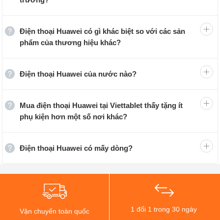
vào công tác sản xuất các thiết bị chuyển mạch điện
thoại. Sau đó, hãng đã mở rộng kinh doanh ở những lĩnh
Điện thoại Huawei có gì khác biệt so với các sản
vực khác, như: Xây dựng mạng viễn thông, sản xuất
phẩm của thương hiệu khác?
thiết bị truyền thông, cung cấp dịch vụ, thiết bị, tư vấn và
vận hành cho các doanh nghiệp trong và ngoài thị trường
Điện thoại Huawei của nước nào?
Trung Quốc.
Trụ sở của Huawei được đặt tại thành phố Đông Quản,
Mua điện thoại Huawei tại Viettablet thấy tặng ít
tỉnh Quảng Đông của Trung Quốc. Khu trụ sở được khởi
phụ kiện hơn một số nơi khác?
công vào năm 2014 trên khu đất có diện tích 9 km2 và
bắt đầu đi vào hoạt động ở cuối năm 2018, tiêu tốn của
Điện thoại Huawei có mấy dòng?
hãng khoảng 2 tỷ USD.
1 đổi 1 trong 30 ngày
Vận chuyển toàn quốc