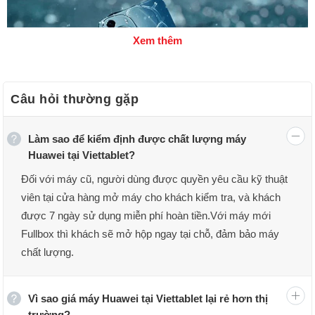
Xem thêm
Câu hỏi thường gặp
Làm sao để kiểm định được chất lượng máy
Huawei tại Viettablet?
Đối với máy cũ, người dùng được quyền yêu cầu kỹ thuật
viên tại cửa hàng mở máy cho khách kiểm tra, và khách
Điện thoại Huawei
được 7 ngày sử dụng miễn phí hoàn tiền.Với máy mới
Fullbox thì khách sẽ mở hộp ngay tại chỗ, đảm bảo máy
Thương hiệu điện thoại Huawei
chất lượng.
Vào năm 1987, Huawei được thành lập bởi một chữ kỹ
sử của Giải phóng quân Nhân dân Trung Quốc có tên là
Vì sao giá máy Huawei tại Viettablet lại rẻ hơn thị
Nhậm Chí Phi. Tại thời điểm đó, Huawei chỉ tập trung
trường?