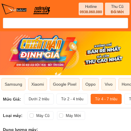
Hotline
Thu Cũ
0938.060.080
Đổi Mới
Samsung
Xiaomi
Google Pixel
Oppo
Vivo
Hono
Mức Giá:
Dưới 2 triệu
Từ 2 - 4 triệu
Từ 4 - 7 triệu
T
Loại máy:
Máy Cũ
Máy Mới
Dung lượng máy: