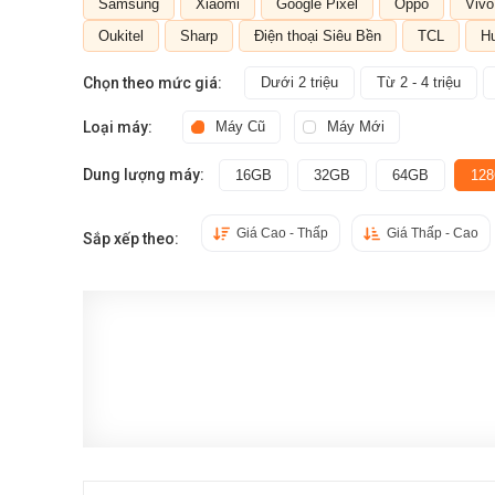
Samsung
Xiaomi
Google Pixel
Oppo
Vivo
Oukitel
Sharp
Điện thoại Siêu Bền
TCL
H
Chọn theo mức giá:
Dưới 2 triệu
Từ 2 - 4 triệu
Loại máy:
Máy Cũ
Máy Mới
Dung lượng máy:
16GB
32GB
64GB
12
Giá Cao - Thấp
Giá Thấp - Cao
Sắp xếp theo: