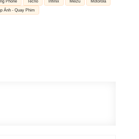
ng Phone
Tecno
Infinix
Meizu
Motorola
p Ảnh - Quay Phim