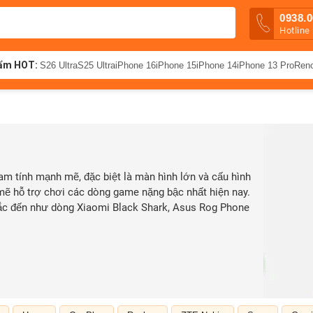
0938.0
Hotline
ẩm HOT:
S26 Ultra
S25 Ultra
iPhone 16
iPhone 15
iPhone 14
iPhone 13 Pro
Ren
am tính mạnh mẽ, đặc biệt là màn hình lớn và cấu hình
mẽ hỗ trợ chơi các dòng game nặng bậc nhất hiện nay.
ắc đến như dòng Xiaomi Black Shark, Asus Rog Phone