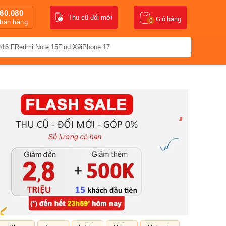
60.080
Thu cũ đổi mới
Giỏ hàng
0
 bán hàng
o16 F
Redmi Note 15
Find X9
iPhone 17