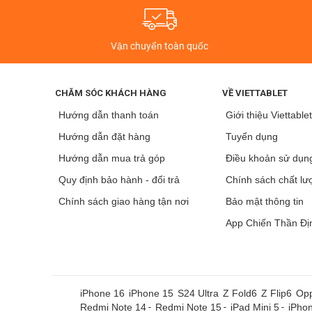
Vận chuyển toàn quốc
CHĂM SÓC KHÁCH HÀNG
VỀ VIETTABLET
Hướng dẫn thanh toán
Giới thiệu Viettable
Hướng dẫn đặt hàng
Tuyển dụng
Hướng dẫn mua trả góp
Điều khoản sử dụn
Quy định bảo hành - đổi trả
Chính sách chất lư
Chính sách giao hàng tận nơi
Bảo mật thông tin
App Chiến Thần Đị
iPhone 16
iPhone 15
S24 Ultra
Z Fold6
Z Flip6
Opp
Redmi Note 14
-
Redmi Note 15
-
iPad Mini 5
-
iPho