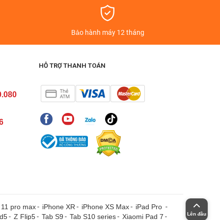
á
Bảo hành máy 12 tháng
HỖ TRỢ THANH TOÁN
0.080
6
 11 pro max
-
iPhone XR
-
iPhone XS Max
-
iPad Pro
-
Lên đầu
ld5
-
Z Flip5
-
Tab S9
-
Tab S10 series
-
Xiaomi Pad 7
-