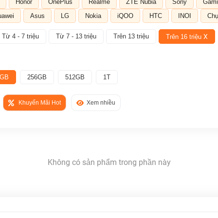
Honor
OnePlus
Realme
ZTE Nubia
Sony
Gami
uawei
Asus
LG
Nokia
iQOO
HTC
INOI
Chụ
Từ 4 - 7 triệu
Từ 7 - 13 triệu
Trên 13 triệu
X
Trên 16 triệu
8GB
256GB
512GB
1T
Khuyến Mãi Hot
Xem nhiều
Không có sản phẩm trong phần này