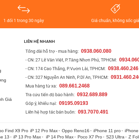
1 đổi 1 trong 30 ngày
Giá chuẩn, không sốc gi
LIÊN HỆ NHANH
0938.060.080
t
Tổng đài hỗ trợ - mua hàng:
0934.06
- CN: 27 Lê Văn Việt, P.Tăng Nhơn Phú, TPHCM:
0938.460.246
- CN: 174 Cao Thắng, P.Vườn Lài, TPHCM:
g
0931.460.24
- CN: 327 Nguyễn An Ninh, P.Dĩ An, TPHCM:
ợng
089.661.2468
Mua hàng từ xa:
0932.689.889
Tra cứu tiến độ bảo hành:
nh Giá
09195.09193
Góp ý, khiếu nại:
093.7070.491
Liên hệ hợp tác bán buôn:
o Find X9 Pro
iP 12 Pro Max
-
Oppo Reno16
-
iPhone 11 pro
-
iPhone
ne 13
-
iP 13 Pro Max
-
iP 14 Pro Max
-
Poco X7 Pro
-
S23 Ultra
-
Z Fo