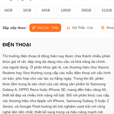
16GB
32GB
64GB
128GB
256GB
512GB
Sắp xếp theo:
Giá Cao - Thấp
Giá Thấp - Cao
Khuy
ĐIỆN THOẠI
Thị trường điện thoại di động hiện nay được chia thành nhiều phân
khúc giá rõ rệt, đáp ứng đa dạng nhu cầu và khả năng tài chính
của người dùng. Ở phân khúc giá rẻ, các thương hiệu như Xiaomi,
Realme hay Vivo thường cung cấp các mẫu điện thoại với cấu hình
cơ bản, phù hợp cho các tác vụ hằng ngày. Trong khi đó, phân
khúc tầm trung là sân chơi của các dòng sản phẩm từ Samsung
Galaxy A, OPPO Reno hoặc iPhone SE, mang đến hiệu năng tốt,
thiết kế đẹp và nhiều tính năng nổi bật. Đối với phân khúc cao cấp,
các thương hiệu như Apple với iPhone, Samsung Galaxy S hoặc Z
Series, và Google Pixel hướng tới trải nghiệm vượt trội với công
nghệ tiên tiến nhất, thiết kế sang trọng và hiệu năng mạnh mẽ.