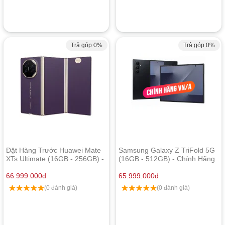
Trả góp 0%
Trả góp 0%
Đặt Hàng Trước Huawei Mate
Samsung Galaxy Z TriFold 5G
XTs Ultimate (16GB - 256GB) -
(16GB - 512GB) - Chính Hãng
Màn Hình Gập 3
66.999.000
đ
65.999.000
đ
(0 đánh giá)
(0 đánh giá)