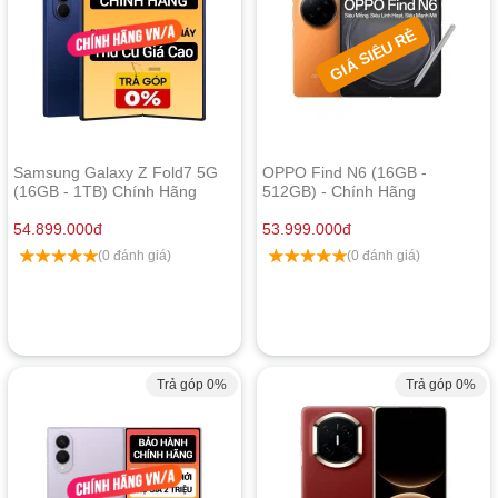
GIÁ SIÊU RẺ
Samsung Galaxy Z Fold7 5G
OPPO Find N6 (16GB -
(16GB - 1TB) Chính Hãng
512GB) - Chính Hãng
54.899.000
đ
53.999.000
đ
(0 đánh giá)
(0 đánh giá)
Trả góp 0%
Trả góp 0%