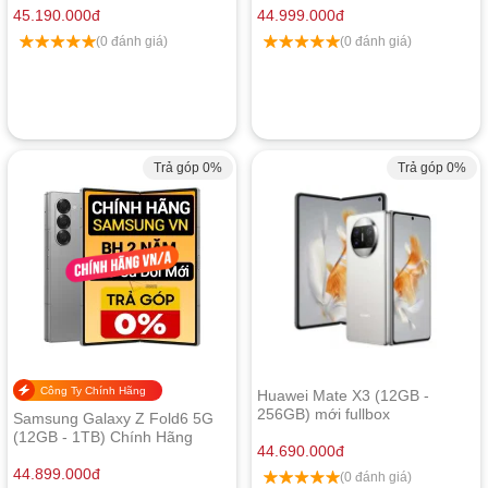
45.190.000
đ
44.999.000
đ
(0 đánh giá)
(0 đánh giá)
Trả góp 0%
Trả góp 0%
Công Ty Chính Hãng
Huawei Mate X3 (12GB -
256GB) mới fullbox
Samsung Galaxy Z Fold6 5G
(12GB - 1TB) Chính Hãng
44.690.000
đ
44.899.000
đ
(0 đánh giá)