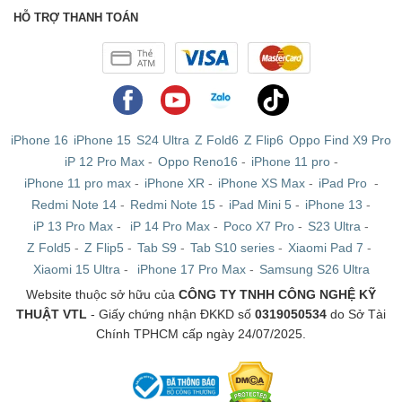
người dùng mở rộng không gian lưu trữ.
Bảo Mật và Các Tính Năng Thông Minh:
Những tính năng như
HỖ TRỢ THANH TOÁN
nhận diện khuôn mặt, cảm biến vân tay hay tính năng bảo mật sinh
trắc học giúp người dùng bảo vệ dữ liệu cá nhân một cách an toàn
và tiện lợi.
Các dòng điện thoại di động phổ biến hiện
nay
iPhone 16
iPhone 15
S24 Ultra
Z Fold6
Z Flip6
Oppo Find X9 Pro
Điện thoại thông minh (Smartphone)
iP 12 Pro Max
-
Oppo Reno16
-
iPhone 11 pro
-
iPhone 11 pro max
-
iPhone XR
-
iPhone XS Max
-
iPad Pro
-
Smartphone là dòng điện thoại phổ biến nhất, phục vụ
Redmi Note 14
-
Redmi Note 15
-
iPad Mini 5
-
iPhone 13
-
cho hầu hết các nhu cầu từ liên lạc, làm việc, đến giải
iP 13 Pro Max
-
iP 14 Pro Max
-
Poco X7 Pro
-
S23 Ultra
-
trí. Các smartphone chính hãng hiện nay đều được trang
Z Fold5
-
Z Flip5
-
Tab S9
-
Tab S10 series
-
Xiaomi Pad 7
-
Xiaomi 15 Ultra
-
iPhone 17 Pro Max
-
Samsung S26 Ultra
bị các tính năng mạnh mẽ như camera xuất sắc, cấu
Website thuộc sở hữu của
CÔNG TY TNHH CÔNG NGHỆ KỸ
hình mạnh, và màn hình sắc nét. Các mẫu điện thoại nổi
THUẬT VTL
- Giấy chứng nhận ĐKKD số
0319050534
do Sở Tài
bật trong phân khúc này bao gồm iPhone, Samsung
Chính TPHCM cấp ngày 24/07/2025.
Galaxy, và các dòng điện thoại Xiaomi, OPPO, Vivo.
Smartphone có nhiều loại, từ các dòng điện thoại giá rẻ