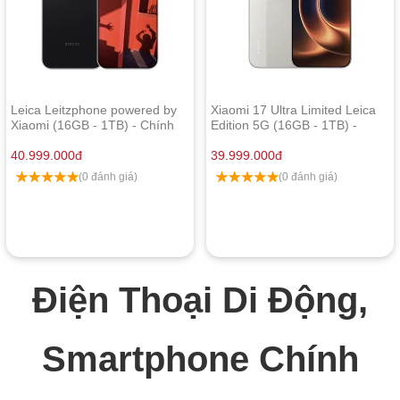
Leica Leitzphone powered by
Xiaomi 17 Ultra Limited Leica
Xiaomi (16GB - 1TB) - Chính
Edition 5G (16GB - 1TB) -
Hãng
Chính Hãng
40.999.000
đ
39.999.000
đ
(0 đánh giá)
(0 đánh giá)
Điện Thoại Di Động,
Smartphone Chính