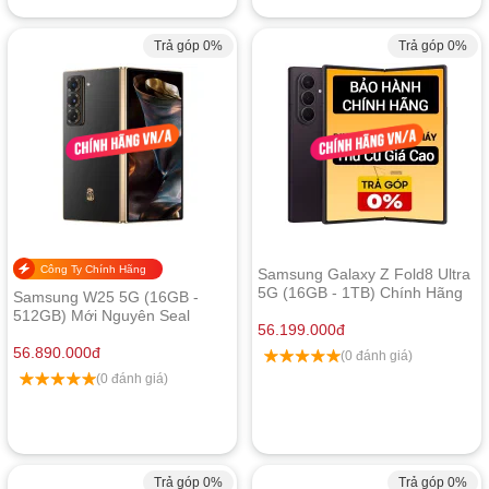
Trả góp 0%
Trả góp 0%
Công Ty Chính Hãng
Samsung Galaxy Z Fold8 Ultra
5G (16GB - 1TB) Chính Hãng
Samsung W25 5G (16GB -
512GB) Mới Nguyên Seal
56.199.000
đ
56.890.000
đ
(0 đánh giá)
(0 đánh giá)
Trả góp 0%
Trả góp 0%