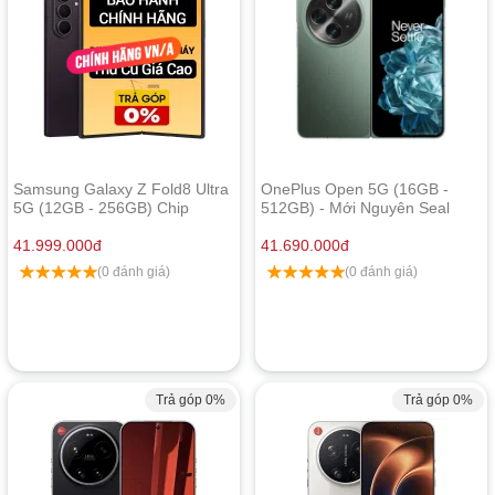
Samsung Galaxy Z Fold8 Ultra
OnePlus Open 5G (16GB -
5G (12GB - 256GB) Chip
512GB) - Mới Nguyên Seal
Snapdragon 8 Elite Gen 5
41.999.000
đ
41.690.000
đ
(0 đánh giá)
(0 đánh giá)
Trả góp 0%
Trả góp 0%