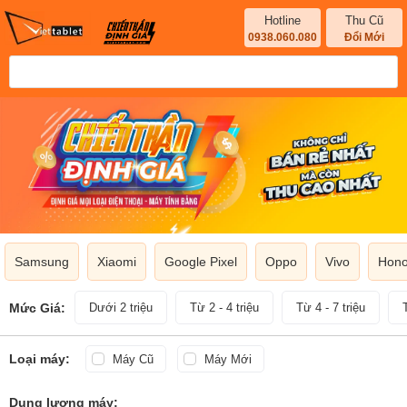
Hotline
Thu Cũ
0938.060.080
Đổi Mới
Samsung
Xiaomi
Google Pixel
Oppo
Vivo
Hono
Mức Giá:
Dưới 2 triệu
Từ 2 - 4 triệu
Từ 4 - 7 triệu
Loại máy:
Máy Cũ
Máy Mới
Dung lượng máy: