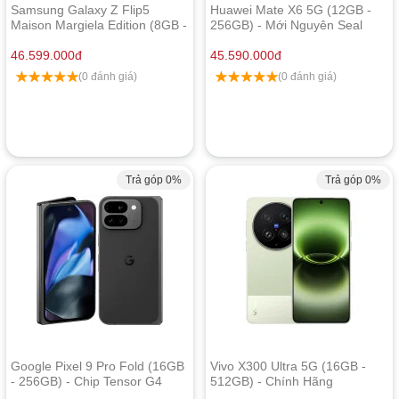
Samsung Galaxy Z Flip5
Huawei Mate X6 5G (12GB -
Maison Margiela Edition (8GB -
256GB) - Mới Nguyên Seal
256GB) - Chính Hãng
46.599.000
đ
45.590.000
đ
(0 đánh giá)
(0 đánh giá)
Trả góp 0%
Trả góp 0%
Google Pixel 9 Pro Fold (16GB
Vivo X300 Ultra 5G (16GB -
- 256GB) - Chip Tensor G4
512GB) - Chính Hãng