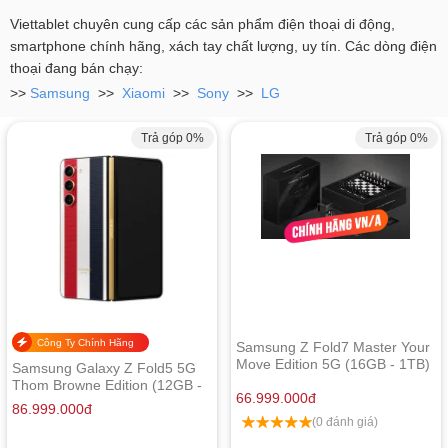
Viettablet chuyên cung cấp các sản phẩm điện thoại di động,
smartphone chính hãng, xách tay chất lượng, uy tín. Các dòng điện
thoại đang bán chạy:
>>
Samsung
>>
Xiaomi
>>
Sony
>>
LG
Trả góp 0%
Trả góp 0%
Công Ty Chính Hãng
Samsung Z Fold7 Master Your
Move Edition 5G (16GB - 1TB)
Samsung Galaxy Z Fold5 5G
Chính Hãng
Thom Browne Edition (12GB -
66.999.000
đ
512GB) - Chính Hãng
86.999.000
đ
(0 đánh giá)