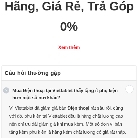
Hãng, Giá Rẻ, Trả Góp
0%
Điện thoại di động là một phần không thể thiếu trong
Xem thêm
cuộc sống hiện đại. Từ việc liên lạc đến giải trí, công
việc,
điện thoại
đã trở thành công cụ vô cùng quan
trọng. Trong bài viết này, chúng ta sẽ tìm hiểu các dòng
Câu hỏi thường gặp
điện thoại thông minh, cách phân loại chúng theo nhu cầu
sử dụng, cũng như những tiêu chí chọn mua smartphone
Mua Điện thoại tại Viettablet thấy tặng ít phụ kiện
chính hãng giá rẻ tại các cửa hàng uy tín như Viettablet.
hơn một số nơi khác?
Vì Viettablet đã giảm giá bán
Điện thoại
rất sâu rồi, cùng
Điện thoại di động là gì? Các tính năng
với đó, phụ kiện tại Viettablet đều là hàng chất lượng cao
chính của điện thoại thông minh
nên chỉ ưu đãi giảm giá khi mua kèm. Một số đơn vị bán
tặng kèm phụ kiện là hàng kém chất lượng có giá rất thấp.
Điện thoại di động, hay còn gọi là smartphone, là một