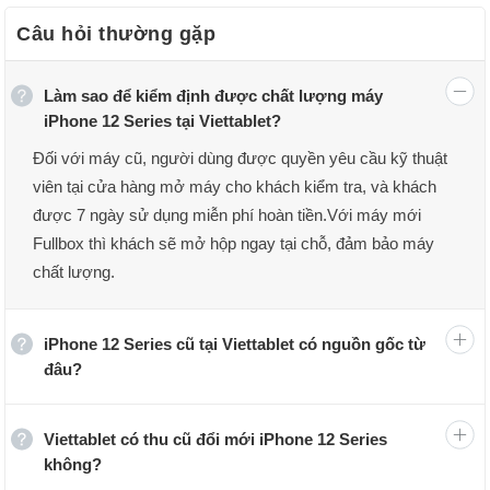
3.2
Đánh giá iPhone 12 Pro Max
Câu hỏi thường gặp
3.3
Các phiên bản iPhone 12 Pro Max
4.
iPhone 12 Mini
4.1
Cấu hình iPhone 12 Mini
4.2
Đánh giá iPhone 12 Mini
Làm sao để kiểm định được chất lượng máy
4.3
Các phiên bản iPhone 12 Mini
iPhone 12 Series tại Viettablet?
5.
So sánh các phiên bản iPhone 12 series
6.
Thu cũ đổi mới - Lên đời iPhone 12 series
Đối với máy cũ, người dùng được quyền yêu cầu kỹ thuật
viên tại cửa hàng mở máy cho khách kiểm tra, và khách
được 7 ngày sử dụng miễn phí hoàn tiền.Với máy mới
Fullbox thì khách sẽ mở hộp ngay tại chỗ, đảm bảo máy
chất lượng.
iPhone 12 Series cũ tại Viettablet có nguồn gốc từ
đâu?
Viettablet có thu cũ đổi mới iPhone 12 Series
không?