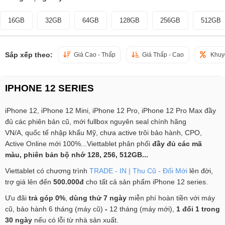
16GB
32GB
64GB
128GB
256GB
512GB
Sắp xếp theo:
Giá Cao - Thấp
Giá Thấp - Cao
Khuy
IPHONE 12 SERIES
iPhone 12, iPhone 12 Mini, iPhone 12 Pro, iPhone 12 Pro Max đầy
đủ các phiên bản cũ, mới fullbox nguyên seal chính hãng
VN/A, quốc tế nhập khẩu Mỹ, chưa active trôi bảo hành, CPO,
Active Online mới 100%...Viettablet phân phối
đầy đủ các mã
màu, phiên bản bộ nhớ 128, 256, 512GB...
Viettablet có chương trình
TRADE - IN | Thu Cũ - Đổi Mới
lên đời,
trợ giá lên đến
500.000đ
cho tất cả sản phẩm iPhone 12 series.
Ưu đãi
trả góp 0%
,
dùng thử 7 ngày
miễn phí hoàn tiền với máy
cũ, bảo hành 6 tháng (máy cũ)
-
12 tháng (máy mới),
1 đổi 1 trong
30 ngày
nếu có lỗi từ nhà sản xuất.