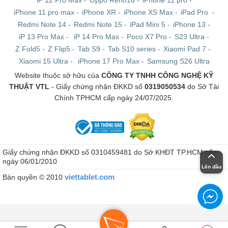
iPhone 11 pro max
-
iPhone XR
-
iPhone XS Max
-
iPad Pro
-
Bộ nhớ trong: 64GB / 128GB / 256GB
Redmi Note 14
-
Redmi Note 15
-
iPad Mini 5
-
iPhone 13
-
Camera:
iP 13 Pro Max
-
iP 14 Pro Max
-
Poco X7 Pro
-
S23 Ultra
-
Z Fold5
-
Z Flip5
-
Tab S9
-
Tab S10 series
-
Xiaomi Pad 7
-
Camera chính 12MP (f/1.6), hỗ trợ quay video 4K tốc độ
Xiaomi 15 Ultra
-
iPhone 17 Pro Max
-
Samsung S26 Ultra
60fps, quay slow motion 1080p tốc độ 240fps
Website thuộc sở hữu của
CÔNG TY TNHH CÔNG NGHỆ KỸ
THUẬT VTL
- Giấy chứng nhận ĐKKD số
0319050534
do Sở Tài
Camera góc siêu rộng 12MP (f/2.4)
Chính TPHCM cấp ngày 24/07/2025.
Hỗ trợ chụp ảnh RAW, HDR, quay video HDR với Dolby
Vision
Pin:
Giấy chứng nhận ĐKKD số 0310459481 do Sở KHĐT TP.HCM cấp
ngày 06/01/2010
Pin Li-Po 2815 mAh
Lên đầu
viettablet.com
Bản quyền © 2010
Hỗ trợ sạc nhanh 20W và sạc không dây 15W
Hỗ trợ sạc ngược MagSafe