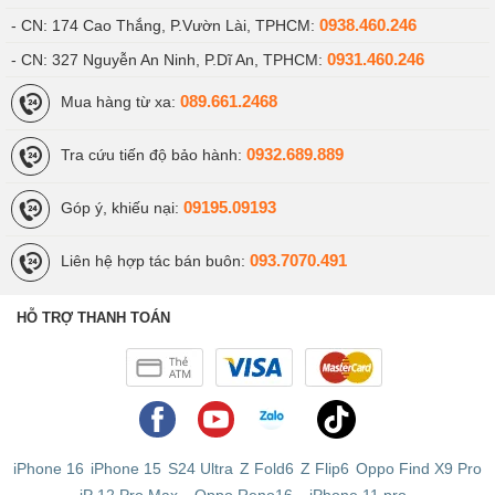
0938.460.246
- CN: 174 Cao Thắng, P.Vườn Lài, TPHCM:
Trước khi đến với những phân tích chuyên sâu, cùng
0931.460.246
- CN: 327 Nguyễn An Ninh, P.Dĩ An, TPHCM:
điểm qua thông số cấu hình của iPhone 12:
089.661.2468
Mua hàng từ xa:
Màn hình:
0932.689.889
Tra cứu tiến độ bảo hành:
Màn hình OLED 6.1 inch Super Retina XDR
09195.09193
Góp ý, khiếu nại:
Độ phân giải 2532 x 1170 pixel, mật độ điểm ảnh 460 ppi
093.7070.491
Liên hệ hợp tác bán buôn:
Chipset:
Chipset A14 Bionic
HỖ TRỢ THANH TOÁN
Vi xử lý 6 lõi (2 lõi hiệu năng cao và 4 lõi tiết kiệm điện)
GPU Apple 4 lõi
Bộ nhớ và lưu trữ:
iPhone 16
iPhone 15
S24 Ultra
Z Fold6
Z Flip6
Oppo Find X9 Pro
RAM 4GB
iP 12 Pro Max
-
Oppo Reno16
-
iPhone 11 pro
-