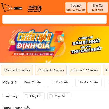
Hotline
Thu Cũ
0938.060.080
Đổi Mới
iPhone 15 Series
iPhone 16 Series
iPhone 17 Series
iP
Mức Giá:
Dưới 2 triệu
Từ 2 - 4 triệu
Từ 4 - 7 triệu
Loại máy:
Máy Cũ
Máy Mới
Dung lượng máy: