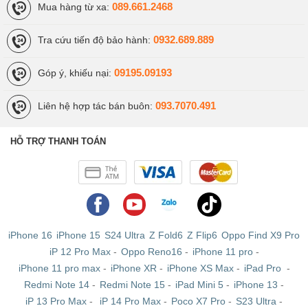
089.661.2468
Mua hàng từ xa:
iPhone 6S Plus Chưa Active
: Máy mới giá rẻ
0932.689.889
Tra cứu tiến độ bảo hành:
Được nhập về từ các thị trường như Mĩ, Nhật, iPhone 6S
09195.09193
Góp ý, khiếu nại:
Plus Chưa Active là những chiếc máy mới hoàn toàn
100%, cũng như khi Active bạn sẽ nhận được chế độ bảo
093.7070.491
Liên hệ hợp tác bán buôn:
hành Apple 1 đổi 1 toàn cầu. Khi mua bạn sẽ nhận được
máy trần nguyên seal cùng bộ phụ kiện zin đảm bảo chất
HỖ TRỢ THANH TOÁN
lượng.
iPhone 16
iPhone 15
S24 Ultra
Z Fold6
Z Flip6
Oppo Find X9 Pro
iP 12 Pro Max
-
Oppo Reno16
-
iPhone 11 pro
-
iPhone 11 pro max
-
iPhone XR
-
iPhone XS Max
-
iPad Pro
-
Redmi Note 14
-
Redmi Note 15
-
iPad Mini 5
-
iPhone 13
-
iP 13 Pro Max
-
iP 14 Pro Max
-
Poco X7 Pro
-
S23 Ultra
-