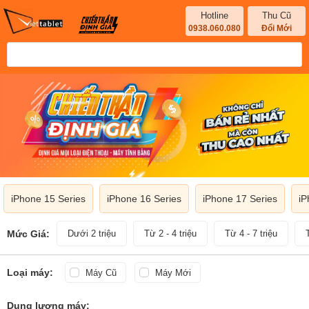
Hotline
Thu Cũ
0938.060.080
Đổi Mới
iPhone 15 Series
iPhone 16 Series
iPhone 17 Series
iP
Mức Giá:
Dưới 2 triệu
Từ 2 - 4 triệu
Từ 4 - 7 triệu
Loại máy:
Máy Cũ
Máy Mới
Dung lượng máy: