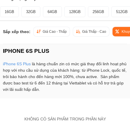
16GB
32GB
64GB
128GB
256GB
512GB
Sắp xếp theo:
Giá Cao - Thấp
Giá Thấp - Cao
Khuy
IPHONE 6S PLUS
iPhone 6S Plus
là hàng chuẩn zin có mức giá thay đổi linh hoạt phủ
hợp với nhu cầu sử dụng của khách hàng: từ iPhone Lock, quốc tế,
trôi bảo hành cho đến hàng mới 100%, chưa active. Sản phẩm
được bao test từ 6 đến 12 tháng tại Viettablet và có hỗ trợ trả góp
với lãi suất hấp dẫn.
KHÔNG CÓ SẢN PHẨM TRONG PHẦN NÀY