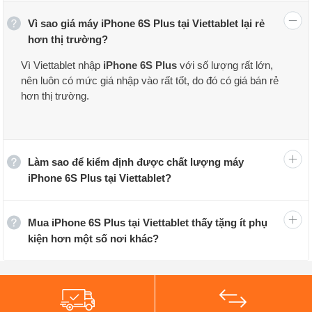
Vì sao giá máy iPhone 6S Plus tại Viettablet lại rẻ
hơn thị trường?
Vì Viettablet nhập
iPhone 6S Plus
với số lượng rất lớn,
nên luôn có mức giá nhập vào rất tốt, do đó có giá bán rẻ
hơn thị trường.
Tại Viettablet, khi mua iPhone 6S Plus bạn có thể được
hưởng các chương trình ưu đãi khuyến mãi, trả góp 0%
cùng chế độ bảo hành 12 tháng – 30 ngày với sản phẩm
Làm sao để kiểm định được chất lượng máy
lỗi, hỗ trợ giao hàng tận nhà trên toàn quốc cùng chất
iPhone 6S Plus tại Viettablet?
lượng sản phẩm đảm bảo qua chu trình kiểm định chất
lượng nghiêm ngặt.
Mua iPhone 6S Plus tại Viettablet thấy tặng ít phụ
iPhone 6S Plus Likenew
(iPhone đã qua sử dụng):
kiện hơn một số nơi khác?
Ngoại hình lướt, xài thả ga
Đây là những chiếc iPhone cũ, tuy nhiên, đội ngũ nhân
viên kĩ thuật Viettablet đã kĩ lưỡng tuyển chọn những