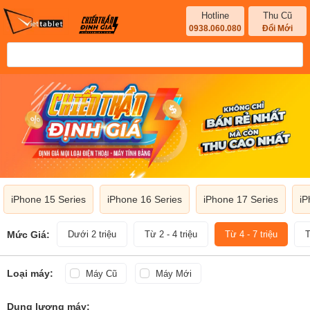
Hotline
Thu Cũ
0938.060.080
Đổi Mới
iPhone 15 Series
iPhone 16 Series
iPhone 17 Series
iP
Mức Giá:
Dưới 2 triệu
Từ 2 - 4 triệu
Từ 4 - 7 triệu
T
Loại máy:
Máy Cũ
Máy Mới
Dung lượng máy: