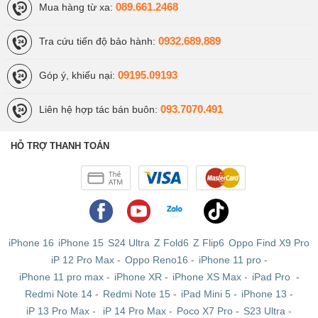
089.661.2468
Mua hàng từ xa:
iPhone 6S Plus Chưa Active
: Máy mới giá rẻ
0932.689.889
Tra cứu tiến độ bảo hành:
Được nhập về từ các thị trường như Mĩ, Nhật, iPhone 6S
09195.09193
Góp ý, khiếu nại:
Plus Chưa Active là những chiếc máy mới hoàn toàn
100%, cũng như khi Active bạn sẽ nhận được chế độ bảo
093.7070.491
Liên hệ hợp tác bán buôn:
hành Apple 1 đổi 1 toàn cầu. Khi mua bạn sẽ nhận được
máy trần nguyên seal cùng bộ phụ kiện zin đảm bảo chất
HỖ TRỢ THANH TOÁN
lượng.
iPhone 16
iPhone 15
S24 Ultra
Z Fold6
Z Flip6
Oppo Find X9 Pro
iP 12 Pro Max
-
Oppo Reno16
-
iPhone 11 pro
-
iPhone 11 pro max
-
iPhone XR
-
iPhone XS Max
-
iPad Pro
-
Redmi Note 14
-
Redmi Note 15
-
iPad Mini 5
-
iPhone 13
-
iP 13 Pro Max
-
iP 14 Pro Max
-
Poco X7 Pro
-
S23 Ultra
-