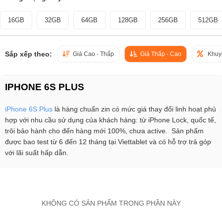
16GB
32GB
64GB
128GB
256GB
512GB
Sắp xếp theo:
Giá Cao - Thấp
Giá Thấp - Cao
Khuy
IPHONE 6S PLUS
iPhone 6S Plus
là hàng chuẩn zin có mức giá thay đổi linh hoạt phủ
hợp với nhu cầu sử dụng của khách hàng: từ iPhone Lock, quốc tế,
trôi bảo hành cho đến hàng mới 100%, chưa active. Sản phẩm
được bao test từ 6 đến 12 tháng tại Viettablet và có hỗ trợ trả góp
với lãi suất hấp dẫn.
KHÔNG CÓ SẢN PHẨM TRONG PHẦN NÀY