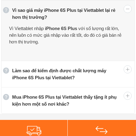
Vì sao giá máy iPhone 6S Plus tại Viettablet lại rẻ
hơn thị trường?
Vì Viettablet nhập
iPhone 6S Plus
với số lượng rất lớn,
nên luôn có mức giá nhập vào rất tốt, do đó có giá bán rẻ
hơn thị trường.
Tại Viettablet, khi mua iPhone 6S Plus bạn có thể được
hưởng các chương trình ưu đãi khuyến mãi, trả góp 0%
cùng chế độ bảo hành 12 tháng – 30 ngày với sản phẩm
Làm sao để kiểm định được chất lượng máy
lỗi, hỗ trợ giao hàng tận nhà trên toàn quốc cùng chất
iPhone 6S Plus tại Viettablet?
lượng sản phẩm đảm bảo qua chu trình kiểm định chất
lượng nghiêm ngặt.
Mua iPhone 6S Plus tại Viettablet thấy tặng ít phụ
iPhone 6S Plus Likenew
(iPhone đã qua sử dụng):
kiện hơn một số nơi khác?
Ngoại hình lướt, xài thả ga
Đây là những chiếc iPhone cũ, tuy nhiên, đội ngũ nhân
viên kĩ thuật Viettablet đã kĩ lưỡng tuyển chọn những