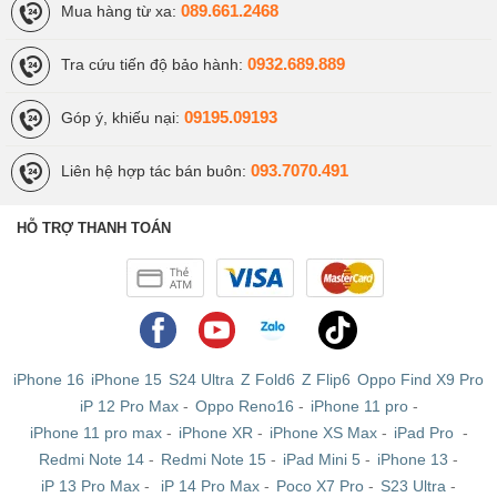
089.661.2468
Mua hàng từ xa:
iPhone 6S Plus Chưa Active
: Máy mới giá rẻ
0932.689.889
Tra cứu tiến độ bảo hành:
Được nhập về từ các thị trường như Mĩ, Nhật, iPhone 6S
09195.09193
Góp ý, khiếu nại:
Plus Chưa Active là những chiếc máy mới hoàn toàn
100%, cũng như khi Active bạn sẽ nhận được chế độ bảo
093.7070.491
Liên hệ hợp tác bán buôn:
hành Apple 1 đổi 1 toàn cầu. Khi mua bạn sẽ nhận được
máy trần nguyên seal cùng bộ phụ kiện zin đảm bảo chất
HỖ TRỢ THANH TOÁN
lượng.
iPhone 16
iPhone 15
S24 Ultra
Z Fold6
Z Flip6
Oppo Find X9 Pro
iP 12 Pro Max
-
Oppo Reno16
-
iPhone 11 pro
-
iPhone 11 pro max
-
iPhone XR
-
iPhone XS Max
-
iPad Pro
-
Redmi Note 14
-
Redmi Note 15
-
iPad Mini 5
-
iPhone 13
-
iP 13 Pro Max
-
iP 14 Pro Max
-
Poco X7 Pro
-
S23 Ultra
-