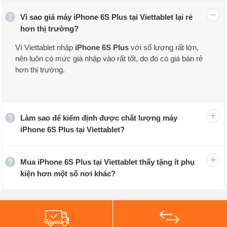
Vì sao giá máy iPhone 6S Plus tại Viettablet lại rẻ
hơn thị trường?
Vì Viettablet nhập
iPhone 6S Plus
với số lượng rất lớn,
nên luôn có mức giá nhập vào rất tốt, do đó có giá bán rẻ
hơn thị trường.
Tại Viettablet, khi mua iPhone 6S Plus bạn có thể được
hưởng các chương trình ưu đãi khuyến mãi, trả góp 0%
cùng chế độ bảo hành 12 tháng – 30 ngày với sản phẩm
Làm sao để kiểm định được chất lượng máy
lỗi, hỗ trợ giao hàng tận nhà trên toàn quốc cùng chất
iPhone 6S Plus tại Viettablet?
lượng sản phẩm đảm bảo qua chu trình kiểm định chất
lượng nghiêm ngặt.
Mua iPhone 6S Plus tại Viettablet thấy tặng ít phụ
iPhone 6S Plus Likenew
(iPhone đã qua sử dụng):
kiện hơn một số nơi khác?
Ngoại hình lướt, xài thả ga
Đây là những chiếc iPhone cũ, tuy nhiên, đội ngũ nhân
viên kĩ thuật Viettablet đã kĩ lưỡng tuyển chọn những