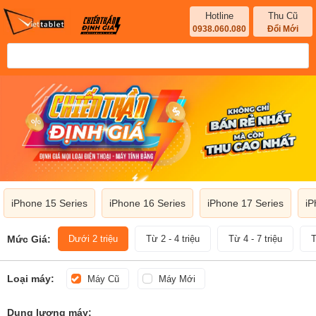
Hotline
Thu Cũ
0938.060.080
Đổi Mới
iPhone 15 Series
iPhone 16 Series
iPhone 17 Series
iP
Mức Giá:
Dưới 2 triệu
Từ 2 - 4 triệu
Từ 4 - 7 triệu
T
Loại máy:
Máy Cũ
Máy Mới
Dung lượng máy: