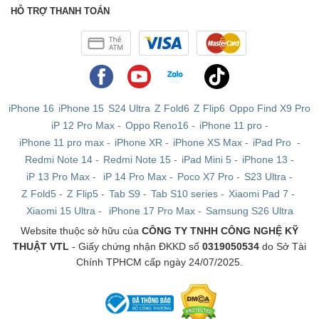
máy trần nguyên seal cùng bộ phụ kiện zin đảm bảo chất
HỖ TRỢ THANH TOÁN
lượng.
iPhone 16
iPhone 15
S24 Ultra
Z Fold6
Z Flip6
Oppo Find X9 Pro
iP 12 Pro Max
-
Oppo Reno16
-
iPhone 11 pro
-
iPhone 11 pro max
-
iPhone XR
-
iPhone XS Max
-
iPad Pro
-
Redmi Note 14
-
Redmi Note 15
-
iPad Mini 5
-
iPhone 13
-
iP 13 Pro Max
-
iP 14 Pro Max
-
Poco X7 Pro
-
S23 Ultra
-
Z Fold5
-
Z Flip5
-
Tab S9
-
Tab S10 series
-
Xiaomi Pad 7
-
Xiaomi 15 Ultra
-
iPhone 17 Pro Max
-
Samsung S26 Ultra
Website thuộc sở hữu của
CÔNG TY TNHH CÔNG NGHỆ KỸ
THUẬT VTL
- Giấy chứng nhận ĐKKD số
0319050534
do Sở Tài
Chính TPHCM cấp ngày 24/07/2025.