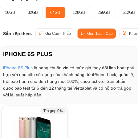
16GB
32GB
64GB
128GB
256GB
512GB
Sắp xếp theo:
Giá Cao - Thấp
Giá Thấp - Cao
Khuy
IPHONE 6S PLUS
iPhone 6S Plus
là hàng chuẩn zin có mức giá thay đổi linh hoạt phủ
hợp với nhu cầu sử dụng của khách hàng: từ iPhone Lock, quốc tế,
trôi bảo hành cho đến hàng mới 100%, chưa active. Sản phẩm
được bao test từ 6 đến 12 tháng tại Viettablet và có hỗ trợ trả góp
với lãi suất hấp dẫn.
Trả góp 0%