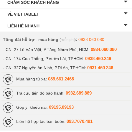
CHĂM SÓC KHÁCH HÀNG
VỀ VIETTABLET
LIÊN HỆ NHANH
Tổng đài hỗ trợ - mua hàng
:
0938.060.080
(miễn phí)
0934.060.080
- CN: 27 Lê Văn Việt, P.Tăng Nhơn Phú, HCM:
0938.460.246
- CN: 174 Cao Thắng, P.Vườn Lài, TPHCM:
0931.460.246
- CN: 327 Nguyễn An Ninh, P.Dĩ An, TPHCM:
089.661.2468
Mua hàng từ xa:
iPhone 6S Plus Chưa Active
: Máy mới giá rẻ
0932.689.889
Tra cứu tiến độ bảo hành:
Được nhập về từ các thị trường như Mĩ, Nhật, iPhone 6S
09195.09193
Góp ý, khiếu nại:
Plus Chưa Active là những chiếc máy mới hoàn toàn
100%, cũng như khi Active bạn sẽ nhận được chế độ bảo
093.7070.491
Liên hệ hợp tác bán buôn:
hành Apple 1 đổi 1 toàn cầu. Khi mua bạn sẽ nhận được