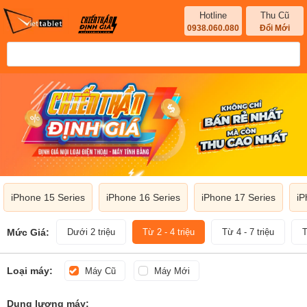
Hotline
Thu Cũ
0938.060.080
Đổi Mới
iPhone 15 Series
iPhone 16 Series
iPhone 17 Series
iP
Mức Giá:
Dưới 2 triệu
Từ 2 - 4 triệu
Từ 4 - 7 triệu
T
Loại máy:
Máy Cũ
Máy Mới
Dung lượng máy: