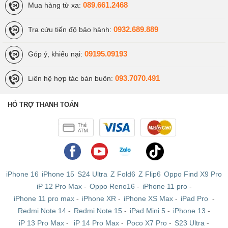
089.661.2468
Mua hàng từ xa:
0932.689.889
Tra cứu tiến độ bảo hành:
09195.09193
Góp ý, khiếu nại:
093.7070.491
Liên hệ hợp tác bán buôn:
Về khả năng chụp ảnh, mẫu smartphone iPhone SE giá
rẻ có camera chính độ phân giải 12 MP, khẩu độ f/2.2
HỖ TRỢ THANH TOÁN
tích hợp đèn Dual-LED dual-tone flash trợ sáng ở mặt
lưng, và camera phụ độ phân giải 1.2 MP, khẩu độ f/2.4 ở
mặt trước. Camera của máy hỗ trợ lấy nét theo pha
PDAF, chế độ chụp HDR, panorama, chụp ảnh động Live
Photo ấn tượng, đặc biệt là khả năng quay phim chất
iPhone 16
iPhone 15
S24 Ultra
Z Fold6
Z Flip6
Oppo Find X9 Pro
lượng chuẩn 4K.
iP 12 Pro Max
-
Oppo Reno16
-
iPhone 11 pro
-
Có mấy loại iPhone SE tại Viettablet?
iPhone 11 pro max
-
iPhone XR
-
iPhone XS Max
-
iPad Pro
-
Redmi Note 14
-
Redmi Note 15
-
iPad Mini 5
-
iPhone 13
-
Ở thời điểm hiện tại thì bạn không thể nào tìm mua được
iP 13 Pro Max
-
iP 14 Pro Max
-
Poco X7 Pro
-
S23 Ultra
-