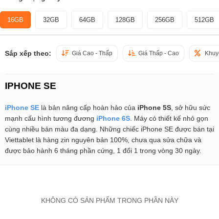
16GB
32GB
64GB
128GB
256GB
512GB
Sắp xếp theo:
Giá Cao - Thấp
Giá Thấp - Cao
Khuy
IPHONE SE
iPhone SE
là bản nâng cấp hoàn hảo của
iPhone 5S
, sở hữu sức
mạnh cấu hình tương đương
iPhone 6S
. Máy có thiết kế nhỏ gọn
cùng nhiều bản màu đa dạng. Những chiếc iPhone SE được bán tại
Viettablet là hàng zin nguyên bản 100%, chưa qua sửa chữa và
được bảo hành 6 tháng phần cứng, 1 đổi 1 trong vòng 30 ngày.
KHÔNG CÓ SẢN PHẨM TRONG PHẦN NÀY