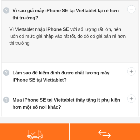
Vì sao giá máy iPhone SE tại Viettablet lại rẻ hơn
thị trường?
Vì Viettablet nhập
iPhone SE
với số lượng rất lớn, nên
luôn có mức giá nhập vào rất tốt, do đó có giá bán rẻ hơn
thị trường.
Làm sao để kiểm định được chất lượng máy
iPhone SE tại Viettablet?
iPhone SE có nhiều màu sắc trẻ trung để bạn lựa chọn.
Thông số kỹ thuật của iPhone SE giá rẻ:
Mua iPhone SE tại Viettablet thấy tặng ít phụ kiện
hơn một số nơi khác?
Điện thoại iPhone SE có màn hình IPS LCD kích thước
như
iPhone 5S
chỉ là 4.7 inch độ phân giải (640 x 1136
pixels), bên trong máy là vi xử lý Apple A9 (14 nm) 2
nhân 1.84 GHz Twister, đi kèm với chip đồ họa GPU