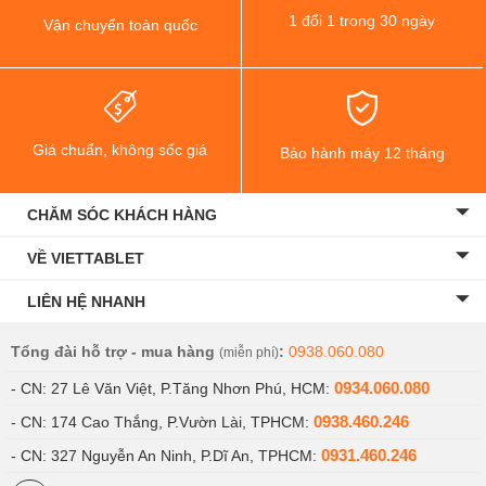
1 đổi 1 trong 30 ngày
Vận chuyển toàn quốc
PowerVR GT7600, con chip này được hỗ trợ bởi RAM 2
GB. Về thời lượng pin iPhone SE xách tay có viên pin
dung lượng 1624 mAh. Model này cũng có công nghệ
bảo mật vân tay Touch ID ở nút Home.
Giá chuẩn, không sốc giá
Bảo hành máy 12 tháng
CHĂM SÓC KHÁCH HÀNG
VỀ VIETTABLET
LIÊN HỆ NHANH
Tổng đài hỗ trợ - mua hàng
:
0938.060.080
(miễn phí)
0934.060.080
- CN: 27 Lê Văn Việt, P.Tăng Nhơn Phú, HCM:
0938.460.246
- CN: 174 Cao Thắng, P.Vườn Lài, TPHCM:
0931.460.246
- CN: 327 Nguyễn An Ninh, P.Dĩ An, TPHCM: