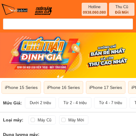
Hotline
Thu Cũ
0938.060.080
Đổi Mới
iPhone 15 Series
iPhone 16 Series
iPhone 17 Series
iP
Mức Giá:
Dưới 2 triệu
Từ 2 - 4 triệu
Từ 4 - 7 triệu
Loại máy:
Máy Cũ
Máy Mới
Dung lượng máy: