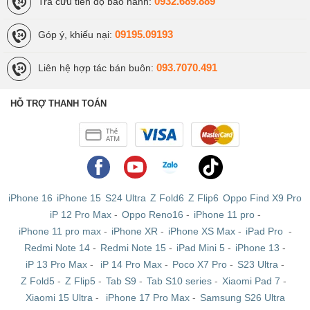
0932.689.889
Tra cứu tiến độ bảo hành:
đáng kể. Hơn nữa, ngày nay những chiếc iPhone Lock
đã có thể sử dụng hoàn toàn tại thị trường Việt Nam mà
09195.09193
Góp ý, khiếu nại:
không gặp phải quá nhiều lỗi vặt trong quá trình sử dụng
nhờ những thế hệ SIM ghép mới ưu việt.
093.7070.491
Liên hệ hợp tác bán buôn:
Chính vì thế, nếu bạn muốn mua một chiếc iPhone giá
HỖ TRỢ THANH TOÁN
thật rẻ, cấu hình phải thật mạnh thì những chiếc iPhone
Lock sẽ là lựa chọn thích hợp nhất! Khi mua bạn sẽ
được nhân viên kĩ thuật hỗ trợ ghép SIM trực tiếp, cho
nên bạn có thể yên tâm mang về sử dụng.
iPhone 16
iPhone 15
S24 Ultra
Z Fold6
Z Flip6
Oppo Find X9 Pro
iPhone CPO
iP 12 Pro Max
-
Oppo Reno16
-
iPhone 11 pro
-
iPhone 11 pro max
-
iPhone XR
-
iPhone XS Max
-
iPad Pro
-
iPhone CPO là những chiếc máy được Apple thu hồi
Redmi Note 14
-
Redmi Note 15
-
iPad Mini 5
-
iPhone 13
-
nhằm phục vụ mục đích tân trang, sửa lỗi sao cho máy
iP 13 Pro Max
-
iP 14 Pro Max
-
Poco X7 Pro
-
S23 Ultra
-
có được chất lượng tương đương với máy mới mà mức
Z Fold5
-
Z Flip5
-
Tab S9
-
Tab S10 series
-
Xiaomi Pad 7
-
giá phải hợp lí, rẻ hơn. Đặc biệt, khi xuất xưởng, iPhone
Xiaomi 15 Ultra
-
iPhone 17 Pro Max
-
Samsung S26 Ultra