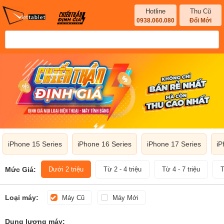
Hotline
Thu Cũ
0938.060.080
Đổi Mới
iPhone 15 Series
iPhone 16 Series
iPhone 17 Series
iP
Mức Giá:
Dưới 2 triệu
Từ 2 - 4 triệu
Từ 4 - 7 triệu
T
Loại máy:
Máy Cũ
Máy Mới
Dung lượng máy: