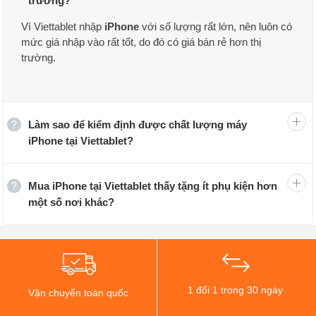
trường?
Vì Viettablet nhập
iPhone
với số lượng rất lớn, nên luôn có
mức giá nhập vào rất tốt, do đó có giá bán rẻ hơn thị
trường.
Cùng xem đó là các phân loại hàng gì nhé!
Làm sao để kiểm định được chất lượng máy
iPhone likenew
iPhone tại Viettablet?
Đây là những máy đã qua sử dụng được nhập khẩu trực
Mua iPhone tại Viettablet thấy tặng ít phụ kiện hơn
tiếp từ nhiều thị trường để có được mức giá phải chăng
một số nơi khác?
nhất. Tất nhiên, chúng phải trải qua chu trình kiểm tra
chất lượng nghiêm ngặt với hơn 11 bước tại Viettablet
trước khi đến tay khách hàng. Cho nên sản phẩm bạn
cầm trên tay trải nghiệm chọn mua luôn là chiếc iPhone
likenew tốt nhất, ngon từ trong ra ngoài.
1 đổi 1 trong 30 ngày
Vận chuyển toàn quốc