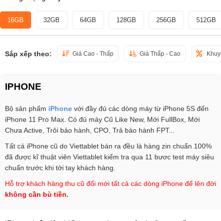
16GB
32GB
64GB
128GB
256GB
512GB
Sắp xếp theo:
Giá Cao - Thấp
Giá Thấp - Cao
Khuy
IPHONE
Bộ sản phẩm
iPhone
với đầy đủ các dòng máy từ iPhone 5S đến
iPhone 11 Pro Max. Có đủ máy Cũ Like New, Mới FullBox, Mới
Chưa Active, Trôi bảo hành, CPO, Trả bảo hành FPT...
Tất cả iPhone cũ do Viettablet bán ra đều là hàng zin chuẩn 100%
đã được kĩ thuật viên Viettablet kiểm tra qua 11 bươc test máy siêu
chuẩn trước khi tới tay khách hàng.
Hỗ trợ khách hàng thu cũ đổi mới tất cả các dòng iPhone để lên đời
không cần bù tiền.