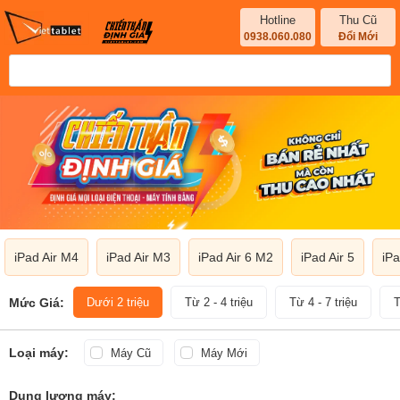
Hotline
Thu Cũ
0938.060.080
Đổi Mới
iPad Air M4
iPad Air M3
iPad Air 6 M2
iPad Air 5
iPa
Mức Giá:
Dưới 2 triệu
Từ 2 - 4 triệu
Từ 4 - 7 triệu
T
Loại máy:
Máy Cũ
Máy Mới
Dung lượng máy: