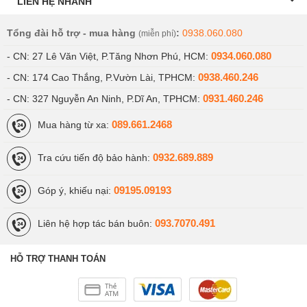
chiếc máy tính bảng này chả “ngán” tựa game nào. Hiện
LIÊN HỆ NHANH
tại, mọi tựa game đòi hỏi cấu hình phần cứng mạnh mẽ
Tổng đài hỗ trợ - mua hàng
:
0938.060.080
(miễn phí)
để xử lí đồ hoạ có thể kể đến như Liên Quân Mobile,
0934.060.080
- CN: 27 Lê Văn Việt, P.Tăng Nhơn Phú, HCM:
PUBG Mobile,… Đều có thể chơi hoàn toàn mượt mà
trên iPad Air 3. Apple còn có bộ Game đến từ dịch vụ
0938.460.246
- CN: 174 Cao Thắng, P.Vườn Lài, TPHCM:
Apple Arcade, nên khi sở hữu iPad Air 3, chẳng khác gì
0931.460.246
- CN: 327 Nguyễn An Ninh, P.Dĩ An, TPHCM:
bạn đang mua một “máy chơi game” đến từ Apple cả!
089.661.2468
Mua hàng từ xa:
Cấu hình trên cũng cho phép Applei Pad Air10.5 inch
0932.689.889
Tra cứu tiến độ bảo hành:
(2019) đảm nhiệm các tác vụ nặng hơn có thể kể đến
như: Chỉnh ảnh chuyên nghiệp, dựng video bằng các
09195.09193
Góp ý, khiếu nại:
phần mềm chuyên dụng,… Nhất là khi Apple iPad 3 có
thể chạy Apple iPad OS, cho phép bạn kết nối các thiết
093.7070.491
Liên hệ hợp tác bán buôn:
bị ngoại vi để hỗ trợ công việc tối đa.
HỖ TRỢ THANH TOÁN