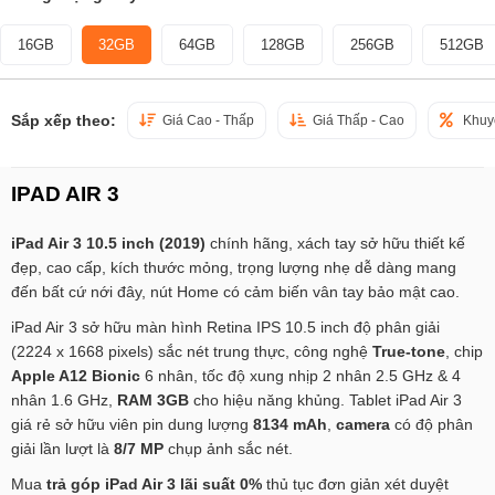
16GB
32GB
64GB
128GB
256GB
512GB
Sắp xếp theo:
Giá Cao - Thấp
Giá Thấp - Cao
Khuy
IPAD AIR 3
iPad Air 3 10.5 inch (2019)
chính hãng, xách tay sở hữu thiết kế
đẹp, cao cấp, kích thước mỏng, trọng lượng nhẹ dễ dàng mang
đến bất cứ nới đây, nút Home có cảm biến vân tay bảo mật cao.
iPad Air 3 sở hữu màn hình Retina IPS 10.5 inch độ phân giải
(2224 x 1668 pixels) sắc nét trung thực, công nghệ
True-tone
, chip
Apple A12 Bionic
6 nhân, tốc độ xung nhịp 2 nhân 2.5 GHz & 4
nhân 1.6 GHz,
RAM 3GB
cho hiệu năng khủng. Tablet iPad Air 3
giá rẻ sở hữu viên pin dung lượng
8134 mAh
,
camera
có độ phân
giải lần lượt là
8/7 MP
chụp ảnh sắc nét.
Mua
trả góp iPad Air 3 lãi suất 0%
thủ tục đơn giản xét duyệt