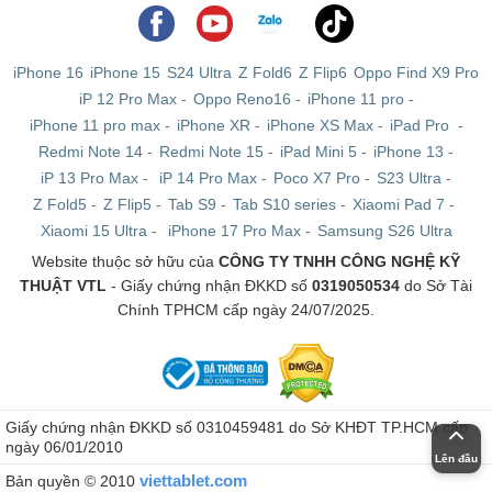
iPhone 16
iPhone 15
S24 Ultra
Z Fold6
Z Flip6
Oppo Find X9 Pro
iP 12 Pro Max
-
Oppo Reno16
-
iPhone 11 pro
-
iPhone 11 pro max
-
iPhone XR
-
iPhone XS Max
-
iPad Pro
-
Redmi Note 14
-
Redmi Note 15
-
iPad Mini 5
-
iPhone 13
-
iP 13 Pro Max
-
iP 14 Pro Max
-
Poco X7 Pro
-
S23 Ultra
-
Z Fold5
-
Z Flip5
-
Tab S9
-
Tab S10 series
-
Xiaomi Pad 7
-
Xiaomi 15 Ultra
-
iPhone 17 Pro Max
-
Samsung S26 Ultra
Website thuộc sở hữu của
CÔNG TY TNHH CÔNG NGHỆ KỸ
iPad Air 3 4G Likenew
THUẬT VTL
- Giấy chứng nhận ĐKKD số
0319050534
do Sở Tài
Chính TPHCM cấp ngày 24/07/2025.
Tương tự với mẫu máy trên, iPad Air 3 10.5 inch
(2019) Likenew là những chiếc iPad đã qua sử dụng,
song được bổ sung tính năng sử dụng 4G. Cho nên bạn
có thêm lựa chọn để kết nối với Internet, chính vì thế
Giấy chứng nhận ĐKKD số 0310459481 do Sở KHĐT TP.HCM cấp
nên mức giá của những chiếc máy này cũng có phần cao
ngày 06/01/2010
Lên đầu
hơn.
viettablet.com
Bản quyền © 2010