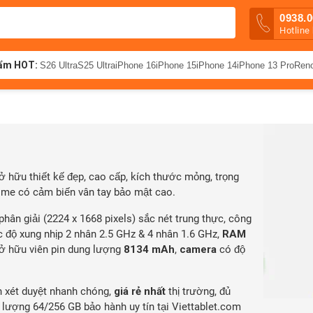
0938.0
Hotline
ẩm HOT:
S26 Ultra
S25 Ultra
iPhone 16
iPhone 15
iPhone 14
iPhone 13 Pro
Ren
ở hữu thiết kế đẹp, cao cấp, kích thước mỏng, trọng
ome có cảm biến vân tay bảo mật cao.
phân giải (2224 x 1668 pixels) sắc nét trung thực, công
c độ xung nhịp 2 nhân 2.5 GHz & 4 nhân 1.6 GHz,
RAM
 sở hữu viên pin dung lượng
8134 mAh
,
camera
có độ
n xét duyệt nhanh chóng,
giá rẻ nhất
thị trường, đủ
 lượng 64/256 GB bảo hành uy tín tại Viettablet.com