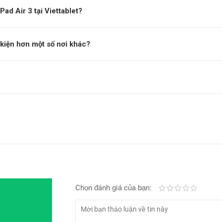
ad Air 3 tại Viettablet?
ụ kiện hơn một số nơi khác?
ức cày game mà không ngán bất kì trò chơi nào, với con chip A12 B
ệ. iPad Air 3 wifi like new là những chiếc máy tính bảng chỉ dùng 
 giá rẻ của mình, bạn không cần phải đắn đo về chất lượng, hãy để đ
 A12 Bionic và 3GB RAM đã mang lại cho iPad Air 3 10.5 inch (2019)
 tựa game đòi hỏi cấu hình phần cứng mạnh mẽ để xử lí đồ hoạ có 
Chọn đánh giá của bạn:
Kém
Fair
Trung bình
Rất tốt
Tuyệt vờ
n có bộ Game đến từ dịch vụ Apple Arcade, nên khi sở hữu iPad Ai