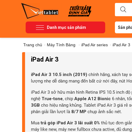
Danh mục sản phẩm
Sản ph
Trang chủ
-
Máy Tính Bảng
-
iPad Air series
-
iPad Air 3
iPad Air 3
iPad Air 3 10.5 inch (2019)
chính hãng, xách tay s
lượng nhẹ dễ dàng mang đến bất cứ nới đây, nút H
iPad Air 3 sở hữu màn hình Retina IPS 10.5 inch độ 
nghệ
True-tone
, chip
Apple A12 Bionic
6 nhân, tố
3GB
cho hiệu năng khủng. Tablet iPad Air 3 giá rẻ
phân giải lần lượt là
8/7 MP
chụp ảnh sắc nét.
Mua
trả góp iPad Air 3 lãi suất 0%
thủ tục đơn giả
máy like new, máy new fullbox chưa active, đủ dung