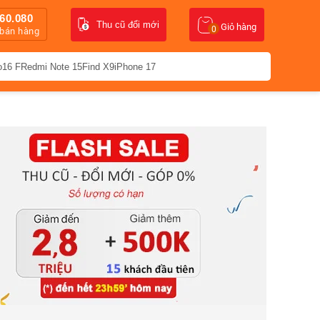
60.080
Thu cũ đổi mới
Giỏ hàng
0
 bán hàng
o16 F
Redmi Note 15
Find X9
iPhone 17