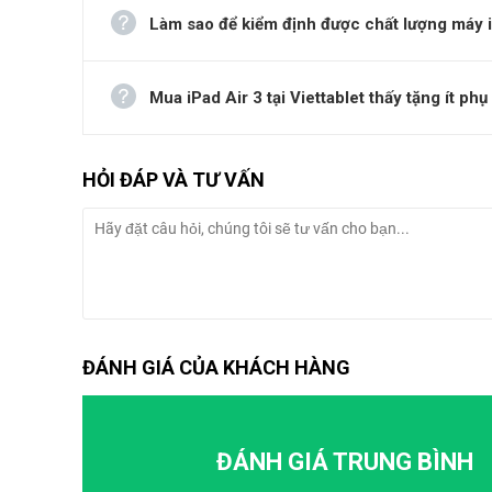
Làm sao để kiểm định được chất lượng máy iP
Mua iPad Air 3 tại Viettablet thấy tặng ít ph
HỎI ĐÁP VÀ TƯ VẤN
bản Wifi Likenew
iPad Air 3 cũ
Đây sẽ là một chiếc máy tính bảng để các bạn thoả s
bảng này thực sự vẫn đang dẫn đầu trong làng công ngh
bởi đội ngũ nhân viên kĩ thuật Viettablet. Mặc cho mức
ĐÁNH GIÁ CỦA KHÁCH HÀNG
Cũng chính nhờ cấu hình “xịn xò” trên, con chip Apple
tính bảng này chả “ngán” tựa game nào. Hiện tại, mọi
thể chơi hoàn toàn mượt mà trên iPad Air 3. Apple cò
đến từ Apple cả!
ĐÁNH GIÁ TRUNG BÌNH