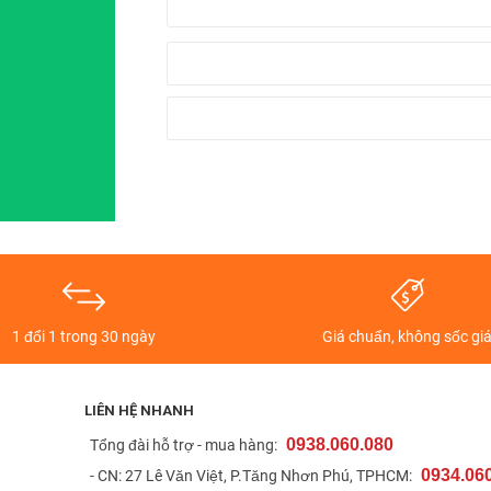
 (2019) đảm nhiệm các tác vụ nặng hơn có thể kể đến như: Chỉnh ả
e iPad OS, cho phép bạn kết nối các thiết bị ngoại vi để hỗ trợ công
1 đổi 1 trong 30 ngày
Giá chuẩn, không sốc gi
LIÊN HỆ NHANH
0938.060.080
t
Tổng đài hỗ trợ - mua hàng:
0934.06
- CN: 27 Lê Văn Việt, P.Tăng Nhơn Phú, TPHCM: