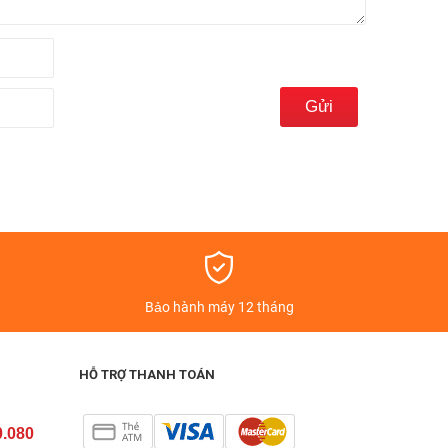
nh chuyên nghiệp, dựng video bằng các phần mềm
 việc tối đa.
á
Bảo hành máy 12 tháng
HỖ TRỢ THANH TOÁN
0.080