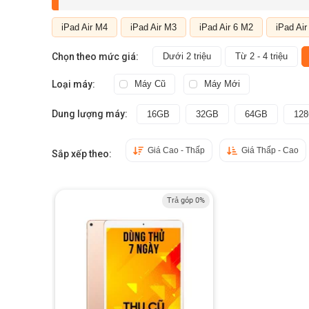
iPad Air M4
iPad Air M3
iPad Air 6 M2
iPad Air
Chọn theo mức giá:
Dưới 2 triệu
Từ 2 - 4 triệu
Loại máy:
Máy Cũ
Máy Mới
Dung lượng máy:
16GB
32GB
64GB
12
Giá Cao - Thấp
Giá Thấp - Cao
Sắp xếp theo:
Trả góp 0%