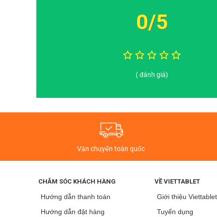
Cấu hình trên cũng cho phép Applei Pad Air10.5 inch
chuyên dụng,… Nhất là khi Apple iPad 3 có thể chạy Appl
0/5
( đánh giá)
Vận chuyển toàn quốc
CHĂM SÓC KHÁCH HÀNG
VỀ VIETTABLET
Hướng dẫn thanh toán
Giới thiệu Viettable
Hướng dẫn đặt hàng
Tuyển dụng