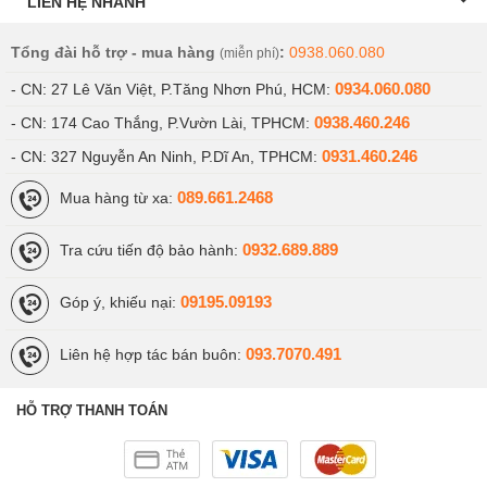
chiếc máy tính bảng này chả “ngán” tựa game nào. Hiện
LIÊN HỆ NHANH
tại, mọi tựa game đòi hỏi cấu hình phần cứng mạnh mẽ
Tổng đài hỗ trợ - mua hàng
:
0938.060.080
(miễn phí)
để xử lí đồ hoạ có thể kể đến như Liên Quân Mobile,
0934.060.080
- CN: 27 Lê Văn Việt, P.Tăng Nhơn Phú, HCM:
PUBG Mobile,… Đều có thể chơi hoàn toàn mượt mà
trên iPad Air 3. Apple còn có bộ Game đến từ dịch vụ
0938.460.246
- CN: 174 Cao Thắng, P.Vườn Lài, TPHCM:
Apple Arcade, nên khi sở hữu iPad Air 3, chẳng khác gì
0931.460.246
- CN: 327 Nguyễn An Ninh, P.Dĩ An, TPHCM:
bạn đang mua một “máy chơi game” đến từ Apple cả!
089.661.2468
Mua hàng từ xa:
Cấu hình trên cũng cho phép Applei Pad Air10.5 inch
0932.689.889
Tra cứu tiến độ bảo hành:
(2019) đảm nhiệm các tác vụ nặng hơn có thể kể đến
như: Chỉnh ảnh chuyên nghiệp, dựng video bằng các
09195.09193
Góp ý, khiếu nại:
phần mềm chuyên dụng,… Nhất là khi Apple iPad 3 có
thể chạy Apple iPad OS, cho phép bạn kết nối các thiết
093.7070.491
Liên hệ hợp tác bán buôn:
bị ngoại vi để hỗ trợ công việc tối đa.
HỖ TRỢ THANH TOÁN