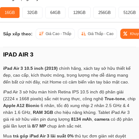
16GB
32GB
64GB
128GB
256GB
512GB
Sắp xếp theo:
Giá Cao - Thấp
Giá Thấp - Cao
Khuy
IPAD AIR 3
iPad Air 3 10.5 inch (2019)
chính hãng, xách tay sở hữu thiết kế
đẹp, cao cấp, kích thước mỏng, trọng lượng nhẹ dễ dàng mang
đến bất cứ nới đây, nút Home có cảm biến vân tay bảo mật cao.
iPad Air 3 sở hữu màn hình Retina IPS 10.5 inch độ phân giải
(2224 x 1668 pixels) sắc nét trung thực, công nghệ
True-tone
, chip
Apple A12 Bionic
6 nhân, tốc độ xung nhịp 2 nhân 2.5 GHz & 4
nhân 1.6 GHz,
RAM 3GB
cho hiệu năng khủng. Tablet iPad Air 3
giá rẻ sở hữu viên pin dung lượng
8134 mAh
,
camera
có độ phân
giải lần lượt là
8/7 MP
chụp ảnh sắc nét.
Mua
trả góp iPad Air 3 lãi suất 0%
thủ tục đơn giản xét duyệt