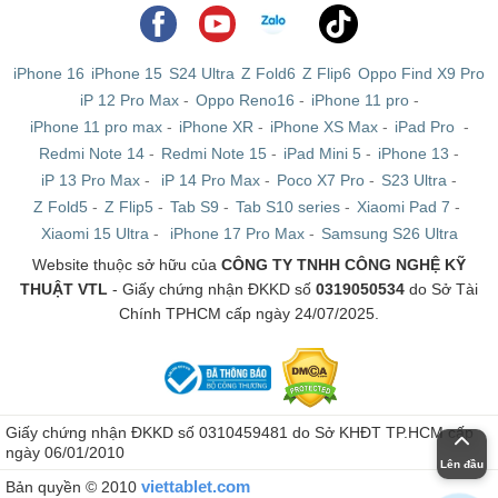
iPhone 16
iPhone 15
S24 Ultra
Z Fold6
Z Flip6
Oppo Find X9 Pro
iP 12 Pro Max
-
Oppo Reno16
-
iPhone 11 pro
-
iPhone 11 pro max
-
iPhone XR
-
iPhone XS Max
-
iPad Pro
-
Redmi Note 14
-
Redmi Note 15
-
iPad Mini 5
-
iPhone 13
-
iP 13 Pro Max
-
iP 14 Pro Max
-
Poco X7 Pro
-
S23 Ultra
-
Z Fold5
-
Z Flip5
-
Tab S9
-
Tab S10 series
-
Xiaomi Pad 7
-
Xiaomi 15 Ultra
-
iPhone 17 Pro Max
-
Samsung S26 Ultra
Website thuộc sở hữu của
CÔNG TY TNHH CÔNG NGHỆ KỸ
iPad Air 3 4G Likenew
THUẬT VTL
- Giấy chứng nhận ĐKKD số
0319050534
do Sở Tài
Chính TPHCM cấp ngày 24/07/2025.
Tương tự với mẫu máy trên, iPad Air 3 10.5 inch
(2019) Likenew là những chiếc iPad đã qua sử dụng,
song được bổ sung tính năng sử dụng 4G. Cho nên bạn
có thêm lựa chọn để kết nối với Internet, chính vì thế
Giấy chứng nhận ĐKKD số 0310459481 do Sở KHĐT TP.HCM cấp
nên mức giá của những chiếc máy này cũng có phần cao
ngày 06/01/2010
Lên đầu
hơn.
viettablet.com
Bản quyền © 2010