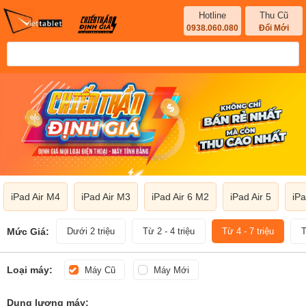
Hotline
Thu Cũ
0938.060.080
Đổi Mới
iPad Air M4
iPad Air M3
iPad Air 6 M2
iPad Air 5
iPa
Mức Giá:
Dưới 2 triệu
Từ 2 - 4 triệu
Từ 4 - 7 triệu
T
Loại máy:
Máy Cũ
Máy Mới
Dung lượng máy: