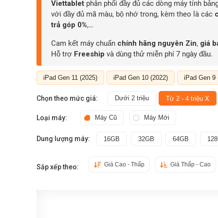
Viettablet
phân phối đầy đủ các dòng máy tính bảng
với đầy đủ mã màu, bộ nhớ trong, kèm theo là các
trả góp 0%
,…
Cam kết máy chuẩn
chính hãng nguyên Zin
,
giá b
Hỗ trợ
Freeship
và dùng thử miễn phí 7 ngày đầu.
iPad Gen 11 (2025)
iPad Gen 10 (2022)
iPad Gen 9 
Chọn theo mức giá:
Dưới 2 triệu
X
Từ 2 - 4 triệu
Loại máy:
Máy Cũ
Máy Mới
Dung lượng máy:
16GB
32GB
64GB
12
Giá Cao - Thấp
Giá Thấp - Cao
Sắp xếp theo: