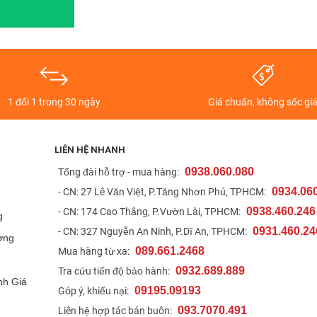
ng kèm các chương tình ưu đãi, khuyến mãi trả góp 0% lãi suất, bảo
ng máy có dung lượng lớn để lưu trữ hình ảnh, bài tập, dữ liệu.
 có thể nghe gọi như 1 chiếc điện thoại để anh em có thể dễ dàng làm
1 đổi 1 trong 30 ngày
Giá chuẩn, không sốc gi
ng, phần cứng bên trong cũng như phần mềm máy trước khi nhập kho
LIÊN HỆ NHANH
0938.060.080
t
Tổng đài hỗ trợ - mua hàng:
0934.06
- CN: 27 Lê Văn Việt, P.Tăng Nhơn Phú, TPHCM:
0938.460.246
- CN: 174 Cao Thắng, P.Vườn Lài, TPHCM:
g
0931.460.24
- CN: 327 Nguyễn An Ninh, P.Dĩ An, TPHCM:
ợng
089.661.2468
Mua hàng từ xa:
0932.689.889
Tra cứu tiến độ bảo hành:
nh Giá
09195.09193
Góp ý, khiếu nại:
093.7070.491
Liên hệ hợp tác bán buôn: