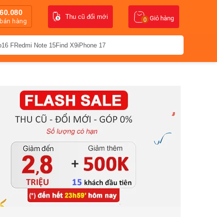
60.080
Thu cũ đổi mới
Giỏ hàng
0
 bán hàng
o16 F
Redmi Note 15
Find X9
iPhone 17