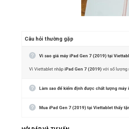
Câu hỏi thường gặp
Vì sao giá máy iPad Gen 7 (2019) tại Viettabl
Viettablet đang có những mẫu iPad Gen
Vì Viettablet nhập
iPad Gen 7 (2019)
với số lượng r
iPad Gen 7 (2019) mới
Làm sao để kiểm định được chất lượng máy i
Đây là những chiếc tablet iPad Gen 7 mới nguyên seal 
Wifi 32GB
này đang được giảm giá kịch sàn, số lượng c
Mua iPad Gen 7 (2019) tại Viettablet thấy tặ
Những chiếc máy tính bảng iPad Gen 7 mới 100% là nhữ