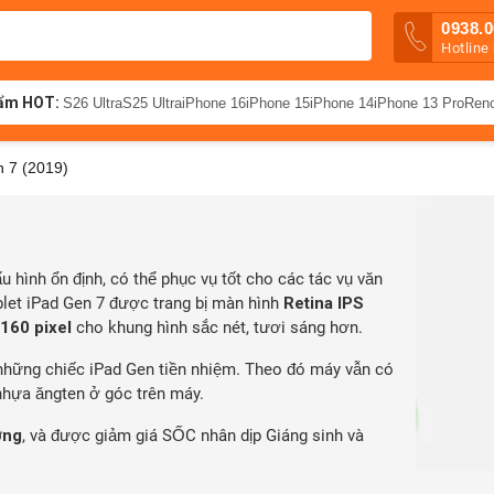
0938.0
Hotline
ẩm HOT:
S26 Ultra
S25 Ultra
iPhone 16
iPhone 15
iPhone 14
iPhone 13 Pro
Ren
n 7 (2019)
u hình ổn định, có thể phục vụ tốt cho các tác vụ văn
ablet iPad Gen 7 được trang bị màn hình
Retina IPS
160 pixel
cho khung hình sắc nét, tươi sáng hơn.
i những chiếc iPad Gen tiền nhiệm. Theo đó máy vẫn có
nhựa ăngten ở góc trên máy.
ờng
, và được giảm giá SỐC nhân dịp Giáng sinh và