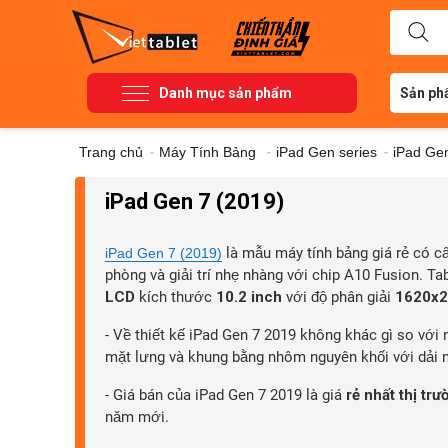
Danh mục sản phẩm
Sản ph
Trang chủ
-
Máy Tính Bảng
-
iPad Gen series
-
iPad Ge
iPad Gen 7 (2019)
là mẫu máy tính bảng giá rẻ có cấ
iPad Gen 7 (2019)
phòng và giải trí nhẹ nhàng với chip A10 Fusion. T
LCD
kích thước
10.2 inch
với độ phân giải
1620x2
- Về thiết kế iPad Gen 7 2019 không khác gì so vớ
mặt lưng và khung bằng nhôm nguyên khối với dải 
- Giá bán của iPad Gen 7 2019 là giá
rẻ nhất thị trư
năm mới.