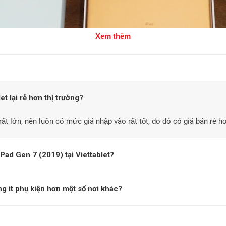
Xem thêm
et lại rẻ hơn thị trường?
 7 2019 nào?
ất lớn, nên luôn có mức giá nhập vào rất tốt, do đó có giá bán rẻ hơ
Pad Gen 7 (2019) tại Viettablet?
phiên bản 32GB WIFI cho anh em làm việc, giải trí dễ dàng hơn. Ng
ó hạn cho anh em thích trải nghiệm cảm giác đập hộp và trên tay.
ng ít phụ kiện hơn một số nơi khác?
ng chiếc máy chính hãng. fullbox được phân phối tại cửa hàng Viett