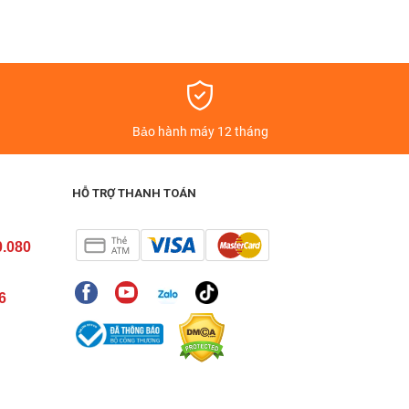
 hành miễn phí,...
 việc, video call ngay khi không có WIFI. Ngoài ra
á
Bảo hành máy 12 tháng
.
HỖ TRỢ THANH TOÁN
0.080
6