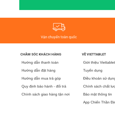
Gen 7 2019 cũ tại cửa hàng Viettablet bạn còn được tặ
Đây là dòng máy thích hợp với anh em có nhu cầu sử dụ
iPad Gen 7 (2019) WIFI + 4G
Đây là những chiếc iPad Gen 7 hỗ trợ kết nối Wifi - 4G
Vận chuyển toàn quốc
chiếc tablet này được kiểm tra kỹ lưỡng các tính nă
CHĂM SÓC KHÁCH HÀNG
VỀ VIETTABLET
Hướng dẫn thanh toán
Giới thiệu Viettable
Hướng dẫn đặt hàng
Tuyển dụng
Hướng dẫn mua trả góp
Điều khoản sử dụn
Quy định bảo hành - đổi trả
Chính sách chất lư
Chính sách giao hàng tận nơi
Bảo mật thông tin
App Chiến Thần Đị