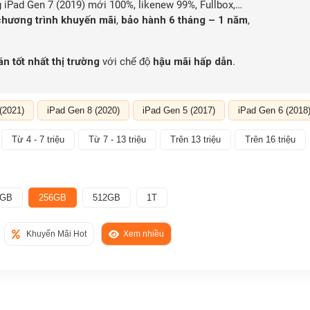
 iPad Gen 7 (2019) mới 100%, likenew 99%, Fullbox,…
chương trình khuyến mãi
,
bảo hành 6 tháng – 1 năm
,
án tốt nhất thị trường
với chế độ
hậu mãi hấp dẫn
.
(2021)
iPad Gen 8 (2020)
iPad Gen 5 (2017)
iPad Gen 6 (2018
Từ 4 - 7 triệu
Từ 7 - 13 triệu
Trên 13 triệu
Trên 16 triệu
8GB
256GB
512GB
1T
Khuyến Mãi Hot
Xem nhiều