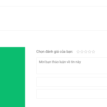
Chọn đánh giá của bạn:
Kém
Fair
Trung bình
Rất tốt
Tuyệt vờ
là máy cũ, ngoại hình đẹp keng, chưa qua sửa chữa được bán trên k