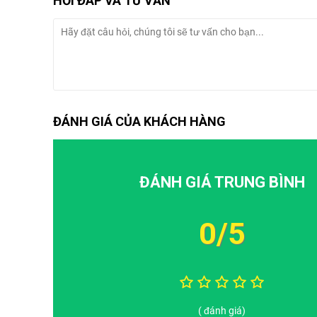
HỎI ĐÁP VÀ TƯ VẤN
ĐÁNH GIÁ CỦA KHÁCH HÀNG
ĐÁNH GIÁ TRUNG BÌNH
0/5
iPad Gen 7 (2019) cũ
Máy tính bảng
iPad 10.2 inch Gen 7 (2019) 4G - 128GB
( đánh giá)