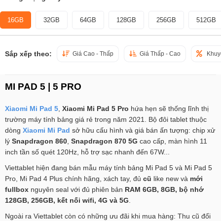
16GB
32GB
64GB
128GB
256GB
512GB
Sắp xếp theo:
Giá Cao - Thấp
Giá Thấp - Cao
Khuy
MI PAD 5 | 5 PRO
Xiaomi
Mi Pad 5
,
Xiaomi Mi Pad 5 Pro
hứa hẹn sẽ thống lĩnh thị
trường máy tính bảng giá rẻ trong năm 2021. Bộ đôi tablet thuộc
dòng
Xiaomi Mi Pad
sở hữu cấu hình và giá bán ấn tượng: chip xử
lý
Snapdragon 860
,
Snapdragon 870 5G
cao cấp, màn hình 11
inch tần số quét 120Hz, hỗ trợ sạc nhanh đến 67W...
Viettablet hiện đang bán mẫu máy tính bảng Mi Pad 5 và Mi Pad 5
Pro, Mi Pad 4 Plus chính hãng, xách tay, đủ
cũ
like new và
mới
fullbox
nguyên seal với đủ phiên bản
RAM 6GB, 8GB, bộ nhớ
128GB, 256GB, kết nối wifi, 4G và 5G
.
Ngoài ra Viettablet còn có những ưu đãi khi mua hàng: Thu cũ đổi