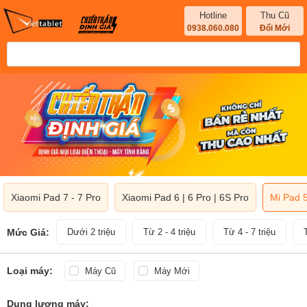
Hotline
Thu Cũ
0938.060.080
Đổi Mới
Xiaomi Pad 7 - 7 Pro
Xiaomi Pad 6 | 6 Pro | 6S Pro
Mi Pad 5
Mức Giá:
Dưới 2 triệu
Từ 2 - 4 triệu
Từ 4 - 7 triệu
Loại máy:
Máy Cũ
Máy Mới
Dung lượng máy: