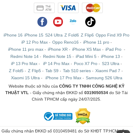
iPhone 16
iPhone 15
S24 Ultra
Z Fold6
Z Flip6
Oppo Find X9 Pro
iP 12 Pro Max
-
Oppo Reno16
-
iPhone 11 pro
-
iPhone 11 pro max
-
iPhone XR
-
iPhone XS Max
-
iPad Pro
-
Redmi Note 14
-
Redmi Note 15
-
iPad Mini 5
-
iPhone 13
-
iP 13 Pro Max
-
iP 14 Pro Max
-
Poco X7 Pro
-
S23 Ultra
-
Z Fold5
-
Z Flip5
-
Tab S9
-
Tab S10 series
-
Xiaomi Pad 7
-
Xiaomi 15 Ultra
-
iPhone 17 Pro Max
-
Samsung S26 Ultra
Website thuộc sở hữu của
CÔNG TY TNHH CÔNG NGHỆ KỸ
Ở mặt lưng, điểm khác biệt của Mi Pad 5 Pro chính là
THUẬT VTL
- Giấy chứng nhận ĐKKD số
0319050534
do Sở Tài
máy có 2 camera thay vì 1 như bản tiêu chuẩn. Mà cảm
Chính TPHCM cấp ngày 24/07/2025.
biến chính của bản Wifi chỉ có 13MP còn của bản 5G đến
50MP, cả 2 đều kèm 1 cảm biến phụ depth 5MP.
Do đó, Mi Pad 5 Pro là một chiếc Tablet được xếp vào
Giấy chứng nhận ĐKKD số 0310459481 do Sở KHĐT TP.HCM cấp
phân khúc những chiếc Tablet cao cấp, chiếc máy này