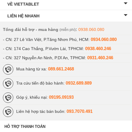
VỀ VIETTABLET
Với thiết kế khá ấn tượng, giao diện mới cùng hiệu năng
phần cứng mạnh mẽ và camera chụp ảnh ổn, máy tính
LIÊN HỆ NHANH
bảng tablet Xiaomi Mi Pad được bán với
mức giá
rẻ
chắc chắn sẽ đem lại sự hài lòng cho người dùng.
Tổng đài hỗ trợ - mua hàng
:
0938.060.080
(miễn phí)
Các ứng dụng đầy đủ và cảm ứng mượt mà sẽ khiến bạn
0934.060.080
- CN: 27 Lê Văn Việt, P.Tăng Nhơn Phú, HCM:
không phải đắn đo khi chọn mua.
0938.460.246
- CN: 174 Cao Thắng, P.Vườn Lài, TPHCM:
0931.460.246
Xiaomi Mi Pad 5 Pro
- CN: 327 Nguyễn An Ninh, P.Dĩ An, TPHCM:
089.661.2468
Mua hàng từ xa:
Xiaomi Mi Pad 5 Pro
là phiên bản cao cấp hơn của Mi
Pad 5 với chip Snapdragon 870 và bộ nhớ có thể lên đến
0932.689.889
Tra cứu tiến độ bảo hành:
512GB cực mạnh. Hơn nữa, để trải nghiệm trên chiếc
Xiaomi Mi Pad 5 Pro tuyệt vời hơn, NSX Trung Quốc còn
09195.09193
Góp ý, khiếu nại:
thiết kế cho máy 2 phiên bản gồm 1 bản Wifi và 1 bản 5G
093.7070.491
Liên hệ hợp tác bán buôn:
cao cấp.
HỖ TRỢ THANH TOÁN