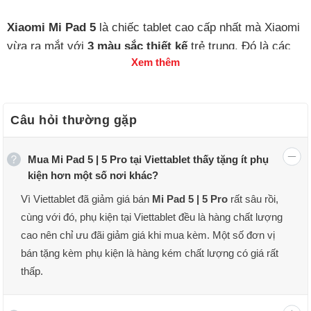
Xiaomi Mi Pad 5
là chiếc tablet cao cấp nhất mà Xiaomi
vừa ra mắt với
3 màu sắc thiết kế
trẻ trung. Đó là các
Xem thêm
màu
xanh lá, trắng, và đen
với thiết kế vuông vức và
khung kim loại nguyên khối bắt mắt.
Câu hỏi thường gặp
Mua Mi Pad 5 | 5 Pro tại Viettablet thấy tặng ít phụ
kiện hơn một số nơi khác?
Vì Viettablet đã giảm giá bán
Mi Pad 5 | 5 Pro
rất sâu rồi,
cùng với đó, phụ kiện tại Viettablet đều là hàng chất lượng
cao nên chỉ ưu đãi giảm giá khi mua kèm. Một số đơn vị
bán tặng kèm phụ kiện là hàng kém chất lượng có giá rất
thấp.