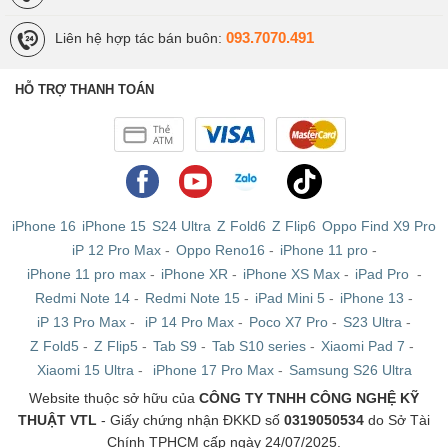
093.7070.491
Liên hệ hợp tác bán buôn:
HỖ TRỢ THANH TOÁN
iPhone 16
iPhone 15
S24 Ultra
Z Fold6
Z Flip6
Oppo Find X9 Pro
iP 12 Pro Max
-
Oppo Reno16
-
iPhone 11 pro
-
iPhone 11 pro max
-
iPhone XR
-
iPhone XS Max
-
iPad Pro
-
Redmi Note 14
-
Redmi Note 15
-
iPad Mini 5
-
iPhone 13
-
iP 13 Pro Max
-
iP 14 Pro Max
-
Poco X7 Pro
-
S23 Ultra
-
Z Fold5
-
Z Flip5
-
Tab S9
-
Tab S10 series
-
Xiaomi Pad 7
-
Xiaomi 15 Ultra
-
iPhone 17 Pro Max
-
Samsung S26 Ultra
Website thuộc sở hữu của
CÔNG TY TNHH CÔNG NGHỆ KỸ
THUẬT VTL
- Giấy chứng nhận ĐKKD số
0319050534
do Sở Tài
Chính TPHCM cấp ngày 24/07/2025.