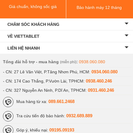
Giá chuẩn, không sốc giá
Bảo hành máy 12 tháng
CHĂM SÓC KHÁCH HÀNG
VỀ VIETTABLET
LIÊN HỆ NHANH
Tổng đài hỗ trợ - mua hàng
:
0938.060.080
(miễn phí)
0934.060.080
- CN: 27 Lê Văn Việt, P.Tăng Nhơn Phú, HCM:
0938.460.246
- CN: 174 Cao Thắng, P.Vườn Lài, TPHCM:
0931.460.246
- CN: 327 Nguyễn An Ninh, P.Dĩ An, TPHCM:
089.661.2468
Mua hàng từ xa:
0932.689.889
Tra cứu tiến độ bảo hành:
09195.09193
Góp ý, khiếu nại: