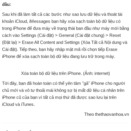
đầu:
Sau khi đã làm tất cả các bước như sao lưu dữ liệu và thoát tài
khoản iCloud, iMessages bạn hãy xóa sạch toàn bộ dữ liệu có
trong iPhone để đưa máy về trạng thái ban đầu như máy mới bằng
cách vào Settings (Cài đặt) > General (Cài đặt chung) > Reset
(Đặt lại) > Erase All Content and Settings (Xóa Tất cả Nội dung và
Cài đặt). Tiếp theo, bạn hãy nhập mật mã rồi chọn tiếp Erase
iPhone để xóa sạch toàn bộ dữ liệu đang lưu trữ trong máy.
Xóa toàn bộ dữ liệu trên iPhone. (Ảnh: internet)
Tới đây, bạn đã hoàn toàn có thể yên tâm "gả" iPhone cho người
chủ mới và vô tư thoải mái không sợ bị mất dữ liệu cá nhân trên
iPhone cũ của bạn vì tất cả mọi thứ đã được sao lưu lại trên
iCloud và iTunes.
Theo thethaovanhoa.vn