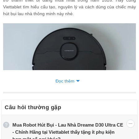
Viettablet tìm hiểu cấu tạo, nguyên lý và cách dùng của chiếc máy
hút bụi lau nhà thông minh này nhé.
Đọc thêm
Câu hỏi thường gặp
Máy hút bụi thông minh, hỗ trợ dọn dẹp sạch sẽ nhà cửa
Robot hút bụi lau nhà Dreame D30 Ultra CE là gì?
Mua Robot Hút Bụi - Lau Nhà Dreame D30 Ultra CE
- Chính Hãng tại Viettablet thấy tặng ít phụ kiện
Robot hút bụi lau nhà Dreame D30 Ultra CE là thiết bị gia dụng dọn