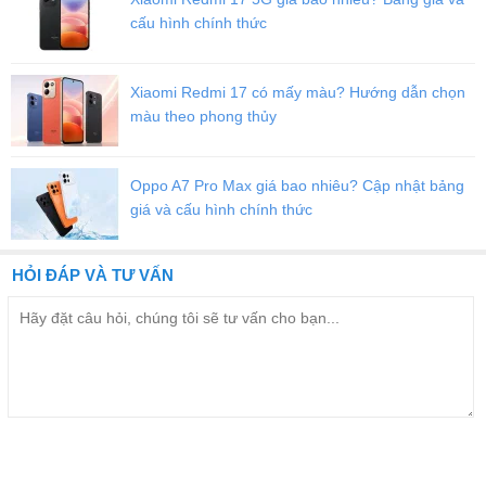
xuống mặt sàn giúp đánh bay các vết bẩn khô cứng, vết bám lâu
cấu hình chính thức
ngày và giảm thiểu vệt nước sau khi lau.
Đặc biệt, máy còn có cơ chế chống rối chủ động giúp đưa tóc dài
Xiaomi Redmi 17 có mấy màu? Hướng dẫn chọn
và lông thú cưng trực tiếp vào hộp bụi, hạn chế tối đa tình trạng tóc
màu theo phong thủy
quấn vào chổi chính và suy giảm hiệu suất hút.
Oppo A7 Pro Max giá bao nhiêu? Cập nhật bảng
giá và cấu hình chính thức
HỎI ĐÁP VÀ TƯ VẤN
Phần thân được thiết kế hiện đại