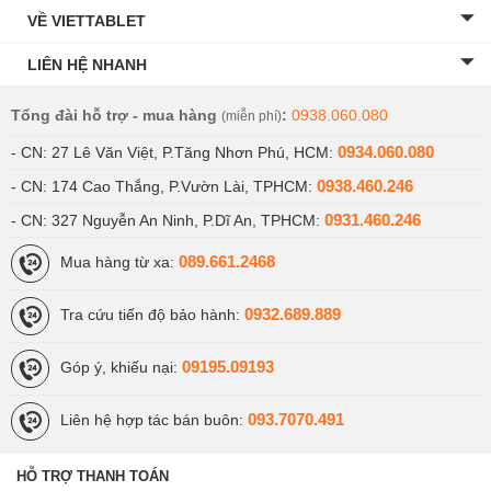
VỀ VIETTABLET
LIÊN HỆ NHANH
Hoạt động trơn tru
Công dụng vượt trội của Dreame D30 Ultra CE
Tổng đài hỗ trợ - mua hàng
:
0938.060.080
(miễn phí)
chính hãng
0934.060.080
- CN: 27 Lê Văn Việt, P.Tăng Nhơn Phú, HCM:
Bạn hoàn toàn có thể thiết lập lịch trình cho robot tự dọn dẹp qua
0938.460.246
- CN: 174 Cao Thắng, P.Vườn Lài, TPHCM:
ứng dụng di động. Mọi công đoạn từ hút bụi, lau nhà, giặt giẻ bằng
nước nóng, đổ rác cho đến sấy khô giẻ lau đều được hệ thống tự
0931.460.246
- CN: 327 Nguyễn An Ninh, P.Dĩ An, TPHCM:
động hóa toàn diện mà không cần sự góp sức của bạn.
089.661.2468
Mua hàng từ xa:
Lực hút Vormax 25.000Pa quét sạch mọi loại bụi mịn, mảnh vụn
bám sâu trong kẽ sàn. Công nghệ giặt giẻ nước nóng AceClean
0932.689.889
Tra cứu tiến độ bảo hành:
loại bỏ hoàn toàn vi khuẩn, dầu mỡ, đảm bảo giẻ luôn sạch sẽ, bảo
vệ an toàn sức khỏe cho cả gia đình.
09195.09193
Góp ý, khiếu nại:
Robot sở hữu khả năng nhận diện thảm thông minh, tự động nâng
cụm giẻ lau lên cao khoảng 10,5mm khi đi qua thảm để tránh làm
093.7070.491
Liên hệ hợp tác bán buôn:
ướt thảm, đồng thời tăng cường lực hút để làm sạch thảm hiệu quả
nhất.
HỖ TRỢ THANH TOÁN