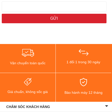
rối chủ động sẽ thu gom rác, đưa thẳng tóc và lông thú cưng vào
khoang chứa nhờ lực hút mạnh mẽ lên đến 25.000Pa. Cùng với đó,
công nghệ lau xoay DuoScrub tạo áp lực mạnh xuống sàn, loại bỏ
hoàn toàn các vết bẩn cứng đầu một cách nhanh chóng.
Sau khi kết thúc quá trình dọn dẹp, robot tự quay về trạm sạc
PowerDock. Tại đây, khay giặt AceClean dùng nước nóng từ 20
đầu phun để giặt sạch giẻ lau, đồng thời hệ thống tự động hút bụi
từ robot lên túi rác 3,2L. Cuối cùng, hệ thống sấy khí nóng sẽ làm
khô giẻ lau hoàn toàn.
1 đổi 1 trong 30 ngày
Vận chuyển toàn quốc
Giá chuẩn, không sốc giá
Bảo hành máy 12 tháng
CHĂM SÓC KHÁCH HÀNG