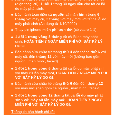
(điện thoại cũ)
. 1 đổi 1
trong 30 ngày đầu cho tất cả lỗi
do máy phát sinh.
Bảo hành toàn diện cả
nguồn
và
màn hình
trong
6
tháng
với máy cũ, 2
tháng
với máy mới với tất cả lỗi do
máy phát sinh (Áp dụng từ 1/10/2022).
Thay pin iphone
miễn phí trọn đời
(có vcare 1-1)
1 đổi 1 trong vòng 3 tháng
tất cả lỗi do máy phát
sinh,
HOÀN TIỀN 7 NGÀY MIỄN PHÍ VỚI BẤT KỲ LÝ
DO GÌ
.
Bảo hành sửa chữa từ tháng
thứ 4
đến tháng
thứ 6
với
máy cũ, đến
tháng 12
với máy mới (không bao gồm
nguồn , màn hình , faceid)
1 đổi 1 trong vòng 6 tháng
tất cả lỗi do máy phát sinh
với máy cũ lẫn máy mới,
HOÀN TIỀN 7 NGÀY MIỄN PHÍ
VỚI BẤT KỲ LÝ DO GÌ
.
Bảo hành sửa chữa từ tháng
thứ 6
đến đến
tháng 12
với máy mới (bao gồm cả nguồn , màn hình , faceid)
1 đổi 1 trong vòng 12 tháng tất cả lỗi do máy phát
sinh với máy cũ lẫn máy mới, HOÀN TIỀN 7 NGÀY
MIỄN PHÍ VỚI BẤT KỲ LÝ DO GÌ.
Thông tin bảo hành chi tiết