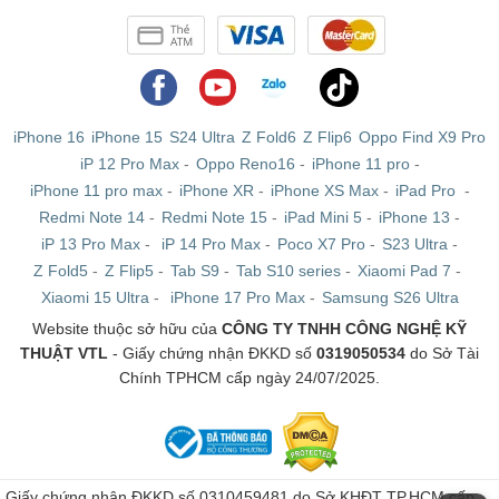
iPhone 16
iPhone 15
S24 Ultra
Z Fold6
Z Flip6
Oppo Find X9 Pro
iP 12 Pro Max
-
Oppo Reno16
-
iPhone 11 pro
-
iPhone 11 pro max
-
iPhone XR
-
iPhone XS Max
-
iPad Pro
-
Redmi Note 14
-
Redmi Note 15
-
iPad Mini 5
-
iPhone 13
-
iP 13 Pro Max
-
iP 14 Pro Max
-
Poco X7 Pro
-
S23 Ultra
-
Z Fold5
-
Z Flip5
-
Tab S9
-
Tab S10 series
-
Xiaomi Pad 7
-
Xiaomi 15 Ultra
-
iPhone 17 Pro Max
-
Samsung S26 Ultra
Website thuộc sở hữu của
CÔNG TY TNHH CÔNG NGHỆ KỸ
Nhiều tính năng hiện đại
THUẬT VTL
- Giấy chứng nhận ĐKKD số
0319050534
do Sở Tài
Hướng dẫn cách dùng Dreame D30 Ultra CE
Chính TPHCM cấp ngày 24/07/2025.
Bước 1: Đầu tiên, hãy tải ứng dụng Dreamehome trên điện thoại,
kết nối với robot qua Wi-Fi để tiến hành quét bản đồ nhà lần đầu
tiên và quản lý các tính năng thông minh.
Bước 2: Tiếp theo hãy đổ đầy nước sạch vào hộc chứa 4,5L của
Giấy chứng nhận ĐKKD số 0310459481 do Sở KHĐT TP.HCM cấp