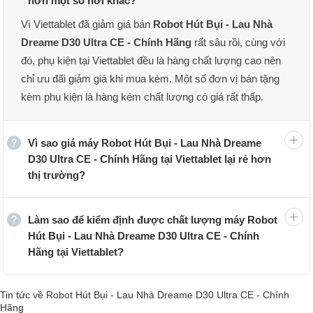
hơn một số nơi khác?
dẹp nhà cửa thông minh hoàn toàn tự động thuộc phân khúc siêu
cao cấp. Khác với các dòng máy hút bụi cầm tay không dây thông
Vì Viettablet đã giảm giá bán
Robot Hút Bụi - Lau Nhà
thường yêu cầu người dùng phải trực tiếp điều khiển, chiếc máy
Dreame D30 Ultra CE - Chính Hãng
rất sâu rồi, cùng với
hút bụi lau nhà Dreame D30 Ultra CE này được hoạt động độc lập
đó, phụ kiện tại Viettablet đều là hàng chất lượng cao nên
100%.
chỉ ưu đãi giảm giá khi mua kèm. Một số đơn vị bán tặng
Có thể nói, thiết bị là sự kết hợp ăn ý giữa một robot di động tích
kèm phụ kiện là hàng kém chất lượng có giá rất thấp.
hợp hệ thống trí tuệ nhân tạo AI tiên tiến và một trạm sạc đa năng
thông minh All-in-one khép kín. Robot thực hiện đồng thời hai công
đoạn bao gồm hút sạch bụi bẩn khô và lau sàn ướt, sau đó tự động
Vì sao giá máy Robot Hút Bụi - Lau Nhà Dreame
quay về trạm sạc để giặt sấy giẻ, đổ rác mà không cần sự can
D30 Ultra CE - Chính Hãng tại Viettablet lại rẻ hơn
thiệp của con người.
thị trường?
Làm sao để kiểm định được chất lượng máy Robot
Hút Bụi - Lau Nhà Dreame D30 Ultra CE - Chính
Hãng tại Viettablet?
Tin tức về Robot Hút Bụi - Lau Nhà Dreame D30 Ultra CE - Chính
Hãng