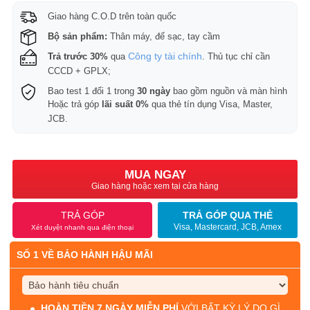
Giao hàng C.O.D trên toàn quốc
Bộ sản phẩm:
Thân máy, đế sạc, tay cầm
Công ty tài chính
Trả trước 30%
qua
. Thủ tục chỉ cần
CCCD + GPLX;
Bao test 1 đổi 1 trong
30 ngày
bao gồm nguồn và màn hình
Hoặc trả góp
lãi suất 0%
qua thẻ tín dụng Visa, Master,
JCB.
MUA NGAY
Giao hàng hoặc xem tại cửa hàng
TRẢ GÓP
TRẢ GÓP QUA THẺ
Visa, Mastercard, JCB, Amex
Xét duyệt nhanh qua điện thoại
SỐ 1 VỀ BẢO HÀNH HẬU MÃI
HOÀN TIỀN 7 NGÀY MIỄN PHÍ
VỚI BẤT KỲ LÝ DO GÌ