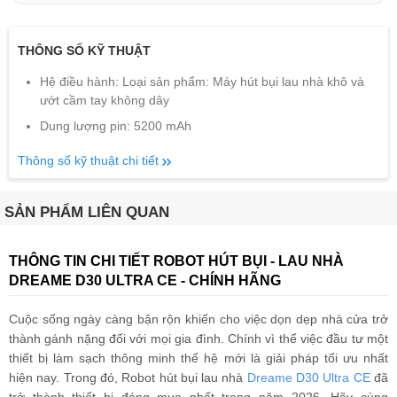
THÔNG SỐ KỸ THUẬT
Hệ điều hành: Loại sản phẩm: Máy hút bụi lau nhà khô và
ướt cầm tay không dây
Dung lượng pin: 5200 mAh
Thông số kỹ thuật chi tiết
SẢN PHẨM LIÊN QUAN
THÔNG TIN CHI TIẾT ROBOT HÚT BỤI - LAU NHÀ
DREAME D30 ULTRA CE - CHÍNH HÃNG
Cuộc sống ngày càng bận rộn khiến cho việc dọn dẹp nhà cửa trở
thành gánh nặng đối với mọi gia đình. Chính vì thế việc đầu tư một
thiết bị làm sạch thông minh thế hệ mới là giải pháp tối ưu nhất
hiện nay. Trong đó, Robot hút bụi lau nhà
Dreame D30 Ultra CE
đã
trở thành thiết bị đáng mua nhất trong năm 2026. Hãy cùng