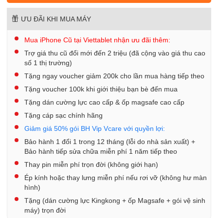
ƯU ĐÃI KHI MUA MÁY
Mua iPhone Cũ tại Viettablet nhận ưu đãi thêm:
Trợ giá thu cũ đổi mới đến 2 triệu (đã cộng vào giá thu cao
số 1 thị trường)
Tặng ngay voucher giảm 200k cho lần mua hàng tiếp theo
Tặng voucher 100k khi giới thiệu bạn bè đến mua
Tặng dán cường lực cao cấp & ốp magsafe cao cấp
Tặng cáp sạc chính hãng
Giảm giá 50% gói BH Vip Vcare với quyền lợi:
Bảo hành 1 đổi 1 trong 12 tháng (lỗi do nhà sản xuất) +
Bảo hành tiếp sửa chữa miễn phí 1 năm tiếp theo
Thay pin miễn phí trọn đời (không giới hạn)
Ép kính hoặc thay lưng miễn phí nếu rơi vỡ (không hư màn
hình)
Tặng (dán cường lực Kingkong + ốp Magsafe + gói vệ sinh
máy) trọn đời