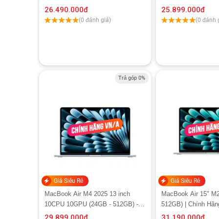
Chính hãng Apple V
26.490.000
đ
25.899.000
đ
(0 đánh giá)
(0 đánh 
Trả góp 0%
Giá Siêu Rẻ
Giá Siêu Rẻ
MacBook Air M4 2025 13 inch
MacBook Air 15" M2
10CPU 10GPU (24GB - 512GB) -
512GB) | Chính Hãn
Chính hãng Apple Việt Nam
29.899.000
đ
31.190.000
đ