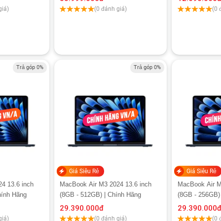
giá)
(0 đánh giá)
(0 
Trả góp 0%
Trả góp 0%
Giá Siêu Rẻ
Giá Siêu Rẻ
4 13.6 inch
MacBook Air M3 2024 13.6 inch
MacBook Air M
hính Hãng
(8GB - 512GB) | Chính Hãng
(8GB - 256GB)
29.390.000
đ
29.390.000
giá)
(0 đánh giá)
(0 