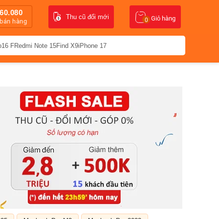
60.080
Thu cũ đổi mới
Giỏ hàng
0
 bán hàng
o16 F
Redmi Note 15
Find X9
iPhone 17