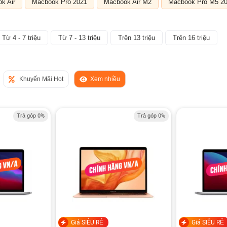
k Air
Macbook Pro 2021
Macbook Air M2
Macbook Pro M5 2
Từ 4 - 7 triệu
Từ 7 - 13 triệu
Trên 13 triệu
Trên 16 triệu
Khuyến Mãi Hot
Xem nhiều
Trả góp 0%
Trả góp 0%
Giá SIÊU RẺ
Giá SIÊU RẺ