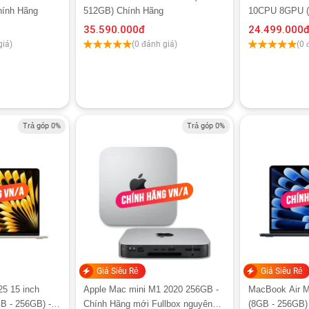
hính Hãng
512GB) Chính Hãng
10CPU 8GPU (
Chính hãng Ap
35.590.000
đ
24.499.000
giá)
(0 đánh giá)
(0 
Trả góp 0%
Trả góp 0%
Giá Siêu Rẻ
Giá Siêu Rẻ
5 15 inch
Apple Mac mini M1 2020 256GB -
MacBook Air M
 - 256GB) -
Chính Hãng mới Fullbox nguyên
(8GB - 256GB)