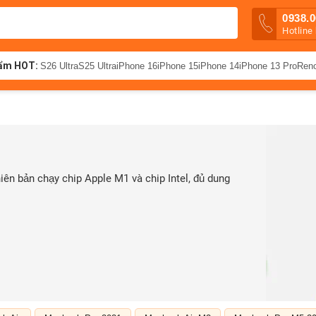
0938.0
Hotline
ẩm HOT:
S26 Ultra
S25 Ultra
iPhone 16
iPhone 15
iPhone 14
iPhone 13 Pro
Ren
ên bản chạy chip Apple M1 và chip Intel, đủ dung