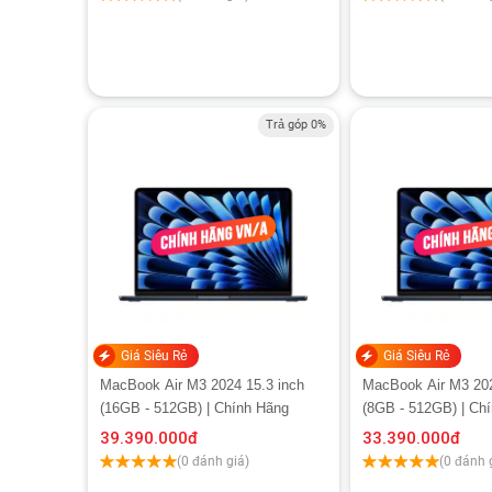
Trả góp 0%
Giá Siêu Rẻ
Giá Siêu Rẻ
MacBook Air M3 2024 15.3 inch
MacBook Air M3 202
(16GB - 512GB) | Chính Hãng
(8GB - 512GB) | Ch
39.390.000
đ
33.390.000
đ
(0 đánh giá)
(0 đánh 