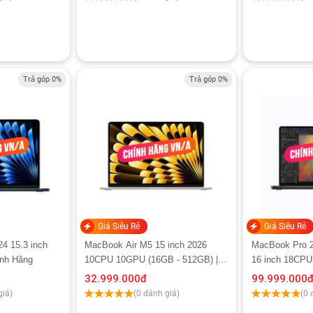
Trả góp 0%
Trả góp 0%
Giá Siêu Rẻ
Giá Siêu Rẻ
4 15.3 inch
MacBook Air M5 15 inch 2026
MacBook Pro 
ính Hãng
10CPU 10GPU (16GB - 512GB) |
16 inch 18CPU
Chính hãng Apple Việt Nam
2TB) | Chính H
32.999.000
đ
99.999.000
giá)
(0 đánh giá)
(0 