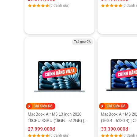
(0 đánh giá)
(0 đánh 
Trả góp 0%
Giá Siêu Rẻ
Giá Siêu Rẻ
MacBook Air M5 13 inch 2026
MacBook Air M3 202
10CPU 8GPU (16GB - 512GB) |
(16GB - 512GB) | C
Chính hãng Apple Việt Nam
27.999.000
đ
33.390.000
đ
(0 đánh giá)
(0 đánh 