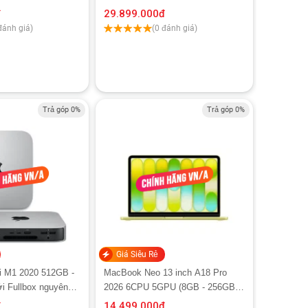
Chính hãng Apple Việt Nam
đ
29.899.000
đ
đánh giá)
(0 đánh giá)
Trả góp 0%
Trả góp 0%
Giá Siêu Rẻ
i M1 2020 512GB -
MacBook Neo 13 inch A18 Pro
i Fullbox nguyên
2026 6CPU 5GPU (8GB - 256GB) |
Chính hãng Apple Việt Nam
đ
14.499.000
đ