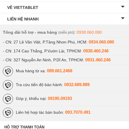
Tuy không có nhiều thay đổi đột phá nhưng Apple đã hiệu
VỀ VIETTABLET
chỉnh tốt cho MacBook Air M4, giúp máy mang đến trải
LIÊN HỆ NHANH
nghiệm tốt hơn cho người dùng.
Tùy chọn màu xanh dương mới
Tổng đài hỗ trợ - mua hàng
:
0938.060.080
(miễn phí)
0934.060.080
- CN: 27 Lê Văn Việt, P.Tăng Nhơn Phú, HCM:
Apple
đã làm mới dòng MacBook Air của mình bằng một
0938.460.246
- CN: 174 Cao Thắng, P.Vườn Lài, TPHCM:
tùy chọn màu xanh dương da trời hoàn toàn mới. Nó là
0931.460.246
- CN: 327 Nguyễn An Ninh, P.Dĩ An, TPHCM:
màu xanh da trời với tông nhạt tuyệt đẹp, ánh kim tạo ra
hiệu ứng chuyển sắc khá sống động khi ánh sáng phản
089.661.2468
Mua hàng từ xa:
chiếu vào bề mặt. Màu mới này cùng các màu sắc khác
0932.689.889
như đêm xanh thẳm, ánh sao và bạc hoàn thiện bộ sưu
Tra cứu tiến độ bảo hành:
tập rực rỡ của dòng máy này.
09195.09193
Góp ý, khiếu nại:
093.7070.491
Liên hệ hợp tác bán buôn:
HỖ TRỢ THANH TOÁN