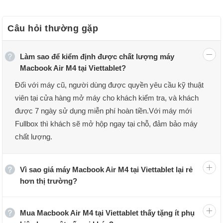
Câu hỏi thường gặp
Làm sao để kiểm định được chất lượng máy
Macbook Air M4 tại Viettablet?
Đối với máy cũ, người dùng được quyền yêu cầu kỹ thuật
viên tại cửa hàng mở máy cho khách kiểm tra, và khách
được 7 ngày sử dụng miễn phí hoàn tiền.Với máy mới
Fullbox thì khách sẽ mở hộp ngay tại chỗ, đảm bảo máy
MacBook Air M4
chất lượng.
Bảng giá MacBook Air M4 mới nhất
Vì sao giá máy Macbook Air M4 tại Viettablet lại rẻ
MacBook Air M4 có giá khởi điểm từ
24.499.000 ₫
dành
hơn thị trường?
cho cấu hình tiêu chuẩn 16GB/256GB với kích thước 13
inch và
25.899.000 ₫
với kích thước 15 inch. Ngoài ra,
Mua Macbook Air M4 tại Viettablet thấy tặng ít phụ
cả hai model đều cung cấp thêm các phiên bản cấu hình