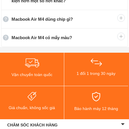
kiện hơn một số nơi khác?
khác là 16GB/512GB và 24GB/512GB với giá bán cực kỳ
hấp dẫn tại Viettablet.
Macbook Air M4 dùng chip gì?
Bảng giá MacBook Air M4 được cập nhật mới nhất
Macbook Air M4 có mấy màu?
MacBook Air M4
13 inch
15 inch
16GB - 256GB
24.499.000 ₫
25.899.000 ₫
1 đổi 1 trong 30 ngày
Vận chuyển toàn quốc
16GB - 512GB
25.899.000 ₫
29.899.000 ₫
24GB - 512GB
29.899.000 ₫
33.999.000 ₫
Giá chuẩn, không sốc giá
Bảo hành máy 12 tháng
MacBook Air M4 có gì mới?
CHĂM SÓC KHÁCH HÀNG