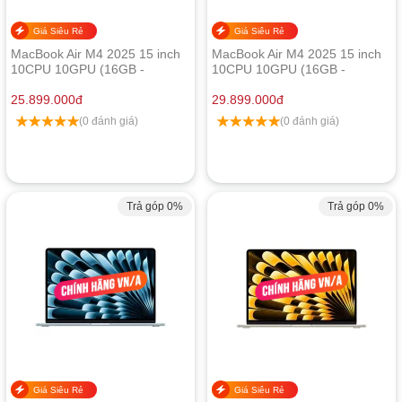
Giá Siêu Rẻ
Giá Siêu Rẻ
MacBook Air M4 2025 15 inch
MacBook Air M4 2025 15 inch
10CPU 10GPU (16GB -
10CPU 10GPU (16GB -
256GB) - Chính hãng Apple
512GB) - Chính hãng Apple
Việt Nam
25.899.000
đ
Việt Nam
29.899.000
đ
(0 đánh giá)
(0 đánh giá)
Trả góp 0%
Trả góp 0%
Giá Siêu Rẻ
Giá Siêu Rẻ