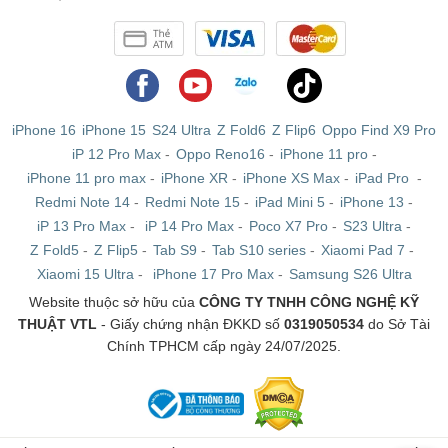
iPhone 16
iPhone 15
S24 Ultra
Z Fold6
Z Flip6
Oppo Find X9 Pro
iP 12 Pro Max
-
Oppo Reno16
-
iPhone 11 pro
-
iPhone 11 pro max
-
iPhone XR
-
iPhone XS Max
-
iPad Pro
-
Redmi Note 14
-
Redmi Note 15
-
iPad Mini 5
-
iPhone 13
-
iP 13 Pro Max
-
iP 14 Pro Max
-
Poco X7 Pro
-
S23 Ultra
-
Tùy chọn màu xanh da trời mới
Z Fold5
-
Z Flip5
-
Tab S9
-
Tab S10 series
-
Xiaomi Pad 7
-
Chip M4 mạnh mẽ
Xiaomi 15 Ultra
-
iPhone 17 Pro Max
-
Samsung S26 Ultra
Website thuộc sở hữu của
CÔNG TY TNHH CÔNG NGHỆ KỸ
Bên cạnh màu sắc mới, Apple cũng nâng cấp hiệu suất
THUẬT VTL
- Giấy chứng nhận ĐKKD số
0319050534
do Sở Tài
Chính TPHCM cấp ngày 24/07/2025.
hoạt động của dòng
MacBook
Air với con chip M4. Bộ vi
xử lý này có CPU 10 lõi mạnh mẽ, GPU lên đến 10 lõi và
hỗ trợ bộ nhớ hợp nhất tối đa lên đến 32GB. Nhờ đó,
giúp MacBook Air M4 2025 nhanh hơn tới 2 lần so với