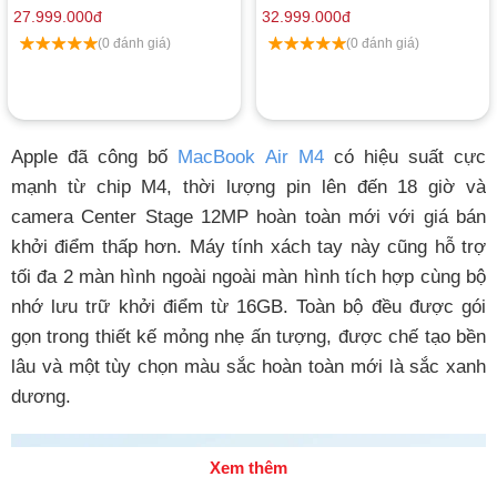
27.999.000
đ
Việt Nam
32.999.000
đ
(0 đánh giá)
(0 đánh giá)
Apple đã công bố
MacBook Air M4
có hiệu suất cực
mạnh từ chip M4, thời lượng pin lên đến 18 giờ và
camera Center Stage 12MP hoàn toàn mới với giá bán
khởi điểm thấp hơn. Máy tính xách tay này cũng hỗ trợ
tối đa 2 màn hình ngoài ngoài màn hình tích hợp cùng bộ
nhớ lưu trữ khởi điểm từ 16GB. Toàn bộ đều được gói
gọn trong thiết kế mỏng nhẹ ấn tượng, được chế tạo bền
lâu và một tùy chọn màu sắc hoàn toàn mới là sắc xanh
dương.
Xem thêm