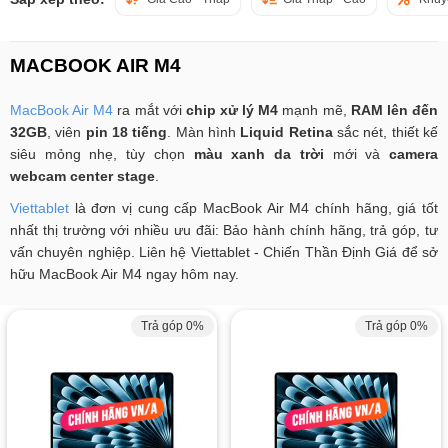
MACBOOK AIR M4
MacBook Air M4
ra mắt với
chip xử lý M4
mạnh mẽ,
RAM lên đến
32GB
, viên
pin 18 tiếng
. Màn hình
Liquid Retina
sắc nét, thiết kế
siêu mỏng nhẹ, tùy chọn
màu xanh da trời
mới và
camera
webcam center stage
.
Viettablet
là đơn vị cung cấp MacBook Air M4 chính hãng, giá tốt
nhất thị trường với nhiều ưu đãi: Bảo hành chính hãng, trả góp, tư
vấn chuyên nghiệp. Liên hệ Viettablet - Chiến Thần Định Giá để sở
hữu MacBook Air M4 ngay hôm nay.
Trả góp 0%
Trả góp 0%