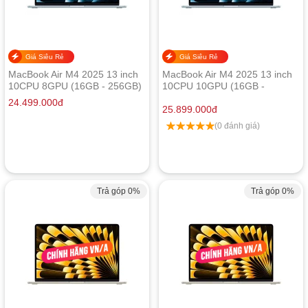
Giá Siêu Rẻ
Giá Siêu Rẻ
MacBook Air M4 2025 13 inch
MacBook Air M4 2025 13 inch
10CPU 8GPU (16GB - 256GB)
10CPU 10GPU (16GB -
- Chính hãng Apple Việt Nam
512GB) - Chính hãng Apple
24.499.000
đ
Việt Nam
25.899.000
đ
(0 đánh giá)
Trả góp 0%
Trả góp 0%