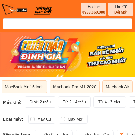
Hotline
Thu Cũ
0938.060.080
Đổi Mới
MacBook Air 15 inch
Macbook Pro M1 2020
Macbook Air
Mức Giá:
Dưới 2 triệu
Từ 2 - 4 triệu
Từ 4 - 7 triệu
Loại máy:
Máy Cũ
Máy Mới
Sắp xếp theo:
Giá Cao - Thấp
Giá Thấp - Cao
Khuy