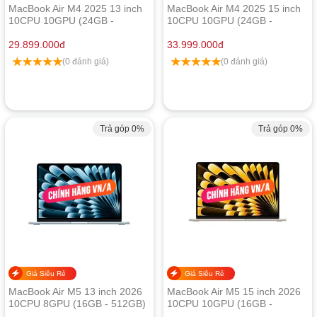
MacBook Air M4 2025 13 inch
MacBook Air M4 2025 15 inch
10CPU 10GPU (24GB -
10CPU 10GPU (24GB -
512GB) - Chính hãng Apple
512GB) - Chính hãng Apple
Việt Nam
29.899.000
đ
Việt Nam
33.999.000
đ
(0 đánh giá)
(0 đánh giá)
Trả góp 0%
Trả góp 0%
Giá Siêu Rẻ
Giá Siêu Rẻ
MacBook Air M5 13 inch 2026
MacBook Air M5 15 inch 2026
10CPU 8GPU (16GB - 512GB)
10CPU 10GPU (16GB -
| Chính hãng Apple Việt Nam
512GB) | Chính hãng Apple