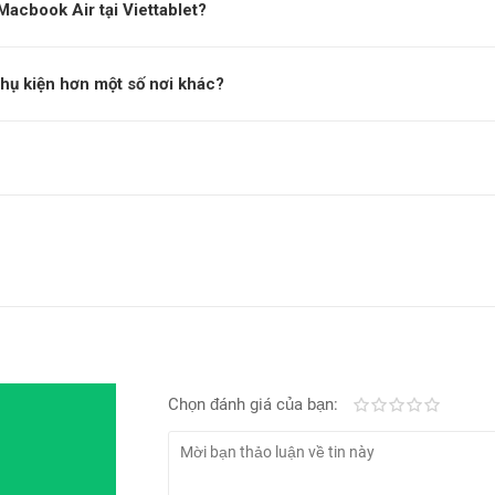
acbook Air tại Viettablet?
phụ kiện hơn một số nơi khác?
Chọn đánh giá của bạn:
Kém
Fair
Trung bình
Rất tốt
Tuyệt vờ