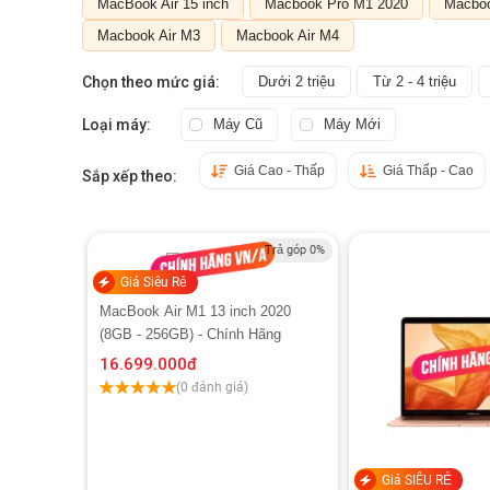
MacBook Air 15 inch
Macbook Pro M1 2020
Macboo
Macbook Air M3
Macbook Air M4
Chọn theo mức giá:
Dưới 2 triệu
Từ 2 - 4 triệu
Loại máy:
Máy Cũ
Máy Mới
Giá Cao - Thấp
Giá Thấp - Cao
Sắp xếp theo:
Trả góp 0%
Giá Siêu Rẻ
MacBook Air M1 13 inch 2020
(8GB - 256GB) - Chính Hãng
16.699.000
đ
(0 đánh giá)
Giá SIÊU RẺ