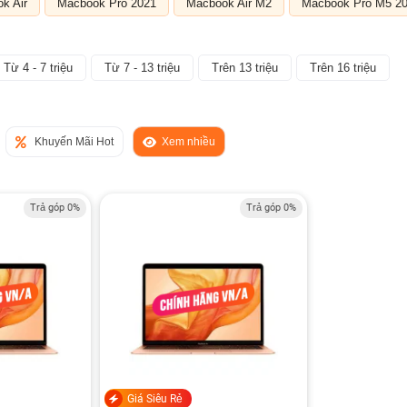
k Air
Macbook Pro 2021
Macbook Air M2
Macbook Pro M5 2
Từ 4 - 7 triệu
Từ 7 - 13 triệu
Trên 13 triệu
Trên 16 triệu
Khuyến Mãi Hot
Xem nhiều
Trả góp 0%
Trả góp 0%
Giá Siêu Rẻ