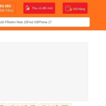
60.080
Thu cũ đổi mới
Giỏ hàng
0
 bán hàng
o16 F
Redmi Note 15
Find X9
iPhone 17