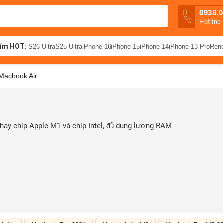
0938.0
Hotline
ẩm HOT:
S26 Ultra
S25 Ultra
iPhone 16
iPhone 15
iPhone 14
iPhone 13 Pro
Ren
Macbook Air
chạy chip Apple M1 và chip Intel, đủ dung lượng RAM