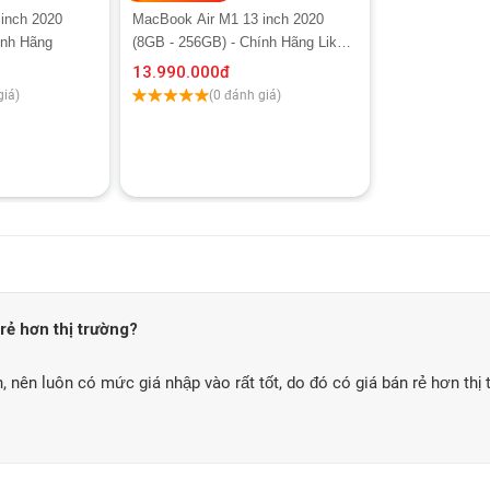
inch 2020
MacBook Air M1 13 inch 2020
ính Hãng
(8GB - 256GB) - Chính Hãng Like
New
13.990.000
đ
giá)
(0 đánh giá)
 rẻ hơn thị trường?
, nên luôn có mức giá nhập vào rất tốt, do đó có giá bán rẻ hơn thị 