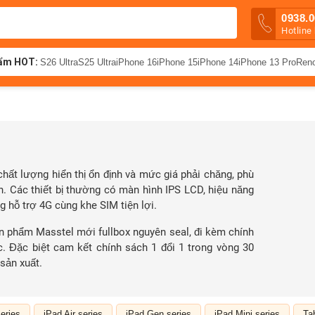
0938.0
Hotline
ẩm HOT:
S26 Ultra
S25 Ultra
iPhone 16
iPhone 15
iPhone 14
iPhone 13 Pro
Ren
 chất lượng hiển thị ổn định và mức giá phải chăng, phù
n. Các thiết bị thường có màn hình IPS LCD, hiệu năng
g hỗ trợ 4G cùng khe SIM tiện lợi.
ản phẩm Masstel mới fullbox nguyên seal, đi kèm chính
. Đặc biệt cam kết chính sách 1 đổi 1 trong vòng 30
sản xuất.
eries
iPad Air series
iPad Gen series
iPad Mini series
Ta