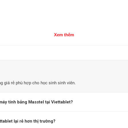
Xem thêm
 giá rẻ phù hợp cho học sinh sinh viên.
Máy tính bảng Masstel chính hãng
áy tính bảng Masstel tại Viettablet?
tablet lại rẻ hơn thị trường?
 lượng cao ra đời vào năm 2010, thuộc công ty cổ phần Masscom