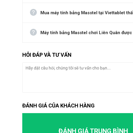
còn quá xa lạ khi luôn phát triển không ngừng để man
Mua máy tính bảng Masstel tại Viettablet thấ
Máy tính bảng Masstel chơi Liên Quân được
HỎI ĐÁP VÀ TƯ VẤN
ĐÁNH GIÁ CỦA KHÁCH HÀNG
ĐÁNH GIÁ TRUNG BÌNH