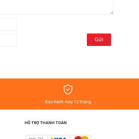
t
máy tính bảng Masstel thuộc phân khúc giá rẻ nhưng có
ãng mới fullbox nguyên seal, bảo hành chính hãng trên
á
Bảo hành máy 12 tháng
HỖ TRỢ THANH TOÁN
á bán