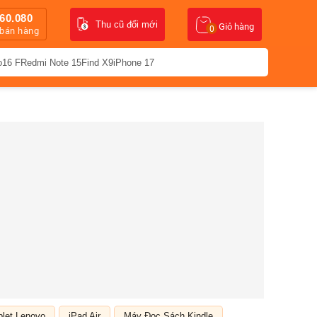
60.080
Thu cũ đổi mới
Giỏ hàng
0
 bán hàng
o16 F
Redmi Note 15
Find X9
iPhone 17
blet Lenovo
iPad Air
Máy Đọc Sách Kindle