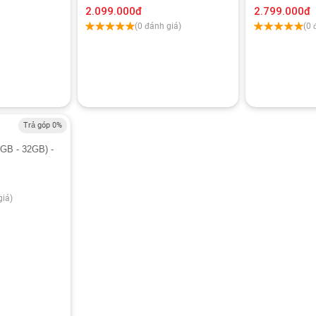
2.099.000
đ
2.799.000
đ
(0 đánh giá)
(0 
Trả góp 0%
2GB - 32GB) -
giá)