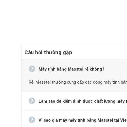
Câu hỏi thường gặp
Máy tính bảng Masstel rẻ không?
Rẻ, Masstel thường cung cấp các dòng máy tính bảng
Làm sao để kiểm định được chất lượng máy m
Thương hiệu Masstel
Vì sao giá máy máy tính bảng Masstel tại Viet
Masstel là một thương hiệu công nghệ Việt Nam chất