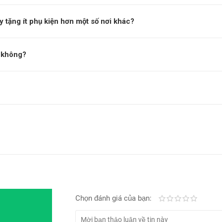
g đến những dòng sản phẩm công nghệ chất lượng, dễ sử dụng với c
y tặng ít phụ kiện hơn một số nơi khác?
 không?
Chọn đánh giá của bạn:
Kém
Fair
Trung bình
Rất tốt
Tuyệt vờ