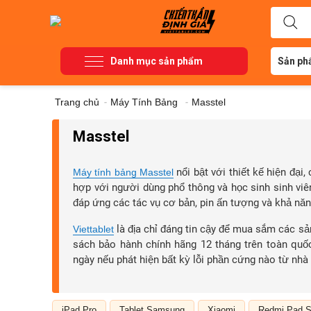
Danh mục sản phẩm
Sản ph
Trang chủ
-
Máy Tính Bảng
-
Masstel
Masstel
nổi bật với thiết kế hiện đại,
Máy tính bảng Masstel
hợp với người dùng phổ thông và học sinh sinh viê
đáp ứng các tác vụ cơ bản, pin ấn tượng và khả năn
là địa chỉ đáng tin cậy để mua sắm các s
Viettablet
sách bảo hành chính hãng 12 tháng trên toàn quốc
ngày nếu phát hiện bất kỳ lỗi phần cứng nào từ nhà 
iPad Pro
Tablet Samsung
Xiaomi
Redmi Pad S