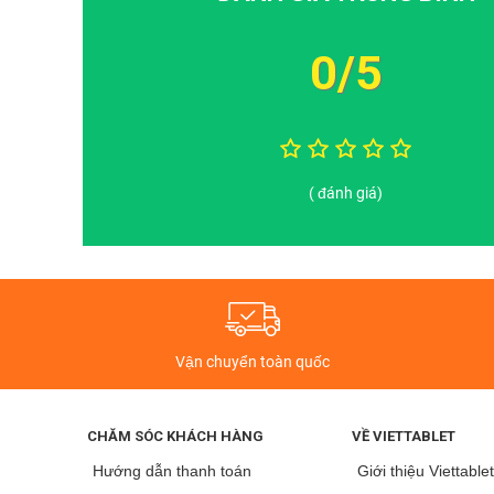
0/5
( đánh giá)
Một số dòng sản phẩm chính của thương hiệu này phải
thiết kế đẹp, hiệu năng tốt, dung lượng pin khủng đan
Máy tính bảng Masstel giá bao nhiêu?
Dưới đây là một số máy tính bảng đang được bày bán t
toàn quốc
Vận chuyển toàn quốc
CHĂM SÓC KHÁCH HÀNG
VỀ VIETTABLET
Hướng dẫn thanh toán
Giới thiệu Viettable