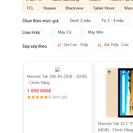
TCL
Huawei
Blackview
Tablet Honor
Mass
Chọn theo mức giá:
Dưới 2 triệu
Từ 2 - 4 triệu
Loại máy:
Máy Cũ
Máy Mới
Giá Cao - Thấp
Giá Thấp - Cao
Sắp xếp theo:
Masstel Tab 10A 4G (3GB - 32GB)
- Chính Hãng
1.090.000
đ
(0 đánh giá)
Masstel Tab 10.1" P
64GB) - Chính Hãng