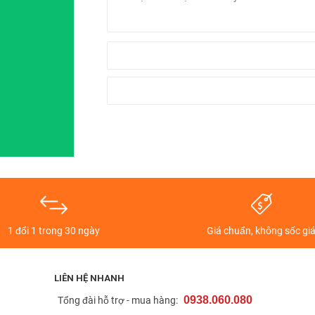
Thương hiệu Masstel mang đến nhiều sản phẩm smartphone, table
 kể đến như điện thoại thông minh,
máy tính bảng
… Trong đó, các 
g ngày càng có nhiều người ưa chuộng.
ại cửa hàng Viettablet với giá bán hấp dẫn, cam kết hàng chính h
1 đổi 1 trong 30 ngày
Giá chuẩn, không sốc gi
Bảng giá máy tính bảng Masstel mới nhất
LIÊN HỆ NHANH
Sản phẩm
Gi
0938.060.080
t
Tổng đài hỗ trợ - mua hàng: