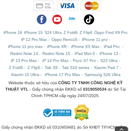
iPhone 16
iPhone 15
S24 Ultra
Z Fold6
Z Flip6
Oppo Find X9 Pro
iP 12 Pro Max
-
Oppo Reno16
-
iPhone 11 pro
-
iPhone 11 pro max
-
iPhone XR
-
iPhone XS Max
-
iPad Pro
-
Redmi Note 14
-
Redmi Note 15
-
iPad Mini 5
-
iPhone 13
-
iP 13 Pro Max
-
iP 14 Pro Max
-
Poco X7 Pro
-
S23 Ultra
-
Z Fold5
-
Z Flip5
-
Tab S9
-
Tab S10 series
-
Xiaomi Pad 7
-
Xiaomi 15 Ultra
-
iPhone 17 Pro Max
-
Samsung S26 Ultra
Website thuộc sở hữu của
CÔNG TY TNHH CÔNG NGHỆ KỸ
THUẬT VTL
- Giấy chứng nhận ĐKKD số
0319050534
do Sở Tài
Chính TPHCM cấp ngày 24/07/2025.
Giấy chứng nhận ĐKKD số 0310459481 do Sở KHĐT TP.HCM cấp