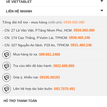
VỀ VIETTABLET
LIÊN HỆ NHANH
Tổng đài hỗ trợ - mua hàng
:
0938.060.080
(miễn phí)
0934.060.080
- CN: 27 Lê Văn Việt, P.Tăng Nhơn Phú, HCM:
0938.460.246
- CN: 174 Cao Thắng, P.Vườn Lài, TPHCM:
0931.460.246
- CN: 327 Nguyễn An Ninh, P.Dĩ An, TPHCM:
089.661.2468
Mua hàng từ xa:
0932.689.889
Tra cứu tiến độ bảo hành:
09195.09193
Góp ý, khiếu nại:
093.7070.491
Liên hệ hợp tác bán buôn:
HỖ TRỢ THANH TOÁN