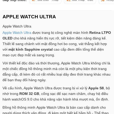
APPLE WATCH ULTRA
Apple Watch Ultra
Apple Watch Ultra
được trang bị công nghệ màn hình
Retina LTPO
OLED
cho khả năng hiển thị rực rỡ, tiết kiệm điện năng đáng kể.
Thiết lế sang chảnh với mặt đồng hơi bo cong, vát thẳng kết hợp
với
mặt kính Sapphire crystal
cao cấp đem đến tổng thể diện
mạo cực đẹp mắt và sang trọng.
Với thiết kế độc đáo và thời thượng, Apple Watch Ultra không chỉ là
một chiếc đồng hồ thông minh mà còn là một phụ kiện thời trang
đẳng cấp, đi kèm đó có rất nhiều loại dây đeo thời trang khác nhau
để bạn thay đổi hàng ngày.
Về cấu hình, Apple Watch Ultra được trang bị vi xử lý
Apple S8
, bộ
nhớ trong
ROM 32 GB
, cổng sạc đế sạc nam châm, chạy hệ điều
hành watchOS 9.0 cho khả năng vận hành khá mượt mà, ổn định.
Đồng hồ thông minh Apple Watch Ultra là bản cao cấp dành cho
người dùng thích vận động, đi kèm một hiết kế hầm hồ - Thể thao,