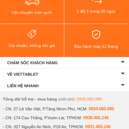
bánh răng thu nhỏ. Bên cạnh đó, Apple Watch Ultra cũng
1 đổi 1 trong 30 ngày
Vận chuyển toàn quốc
có nhiều phiên bản màu trẻ trung, thời thượng cho người
dùng lựa chọn.
Giá chuẩn, không sốc giá
Bảo hành máy 12 tháng
CHĂM SÓC KHÁCH HÀNG
VỀ VIETTABLET
LIÊN HỆ NHANH
Tổng đài hỗ trợ - mua hàng
:
0938.060.080
(miễn phí)
0934.060.080
- CN: 27 Lê Văn Việt, P.Tăng Nhơn Phú, HCM:
0938.460.246
- CN: 174 Cao Thắng, P.Vườn Lài, TPHCM:
Apple Watch Ultra dành cho những ai?
0931.460.246
- CN: 327 Nguyễn An Ninh, P.Dĩ An, TPHCM: