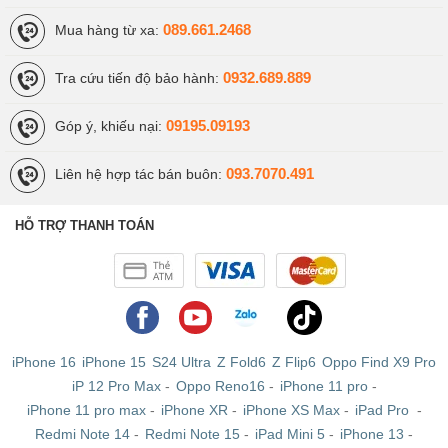
Tóm lại, Apple Watch Ultra dành cho những ai?
089.661.2468
Mua hàng từ xa:
Cho người dùng yêu vận động, thường xuyên đo lường
0932.689.889
Tra cứu tiến độ bảo hành:
và quan tâm đến chỉ số sức khỏe
09195.09193
Góp ý, khiếu nại:
Người thích sự hầm hố, nam tính, cần một thiết bị đẹo
thông minh có ngoại hình ngầu
093.7070.491
Liên hệ hợp tác bán buôn:
Thích hợp nhất với các bạn nam, giới trẻ vì ngoại hình
thời thượng, phá cách
HỖ TRỢ THANH TOÁN
Người dùng chán thiết kể cũ của Apple Watch, cần sự
đổi mới
Apple Watch Ultra Titanium Ocean Band
iPhone 16
iPhone 15
S24 Ultra
Z Fold6
Z Flip6
Oppo Find X9 Pro
Apple Watch Ultra Titanium Ocean Band
là phiên bản dây
iP 12 Pro Max
-
Oppo Reno16
-
iPhone 11 pro
-
đeo nổi bật, hầm hố đúng chất với cái tên - Ocean Band.
iPhone 11 pro max
-
iPhone XR
-
iPhone XS Max
-
iPad Pro
-
Ngoài sự khác biệt về dây đeo, Apple Watch Ultra
Redmi Note 14
-
Redmi Note 15
-
iPad Mini 5
-
iPhone 13
-