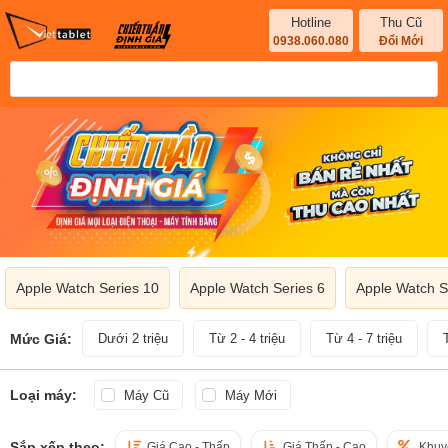
Hotline
Thu Cũ
0938.060.080
Đổi Mới
Apple Watch Series 10
Apple Watch Series 6
Apple Watch 
Mức Giá:
Dưới 2 triệu
Từ 2 - 4 triệu
Từ 4 - 7 triệu
Loại máy:
Máy Cũ
Máy Mới
Sắp xếp theo:
Giá Cao - Thấp
Giá Thấp - Cao
Khuy