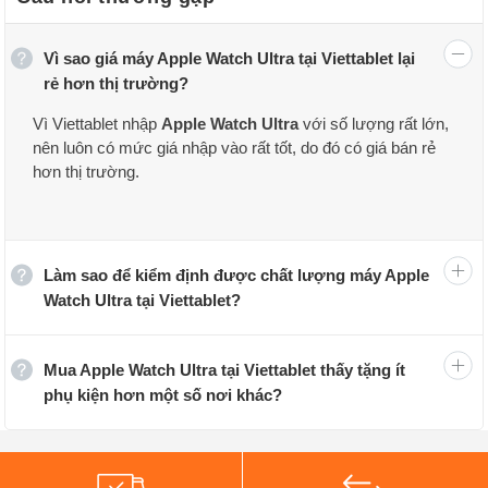
Vì sao giá máy Apple Watch Ultra tại Viettablet lại
rẻ hơn thị trường?
Vì Viettablet nhập
Apple Watch Ultra
với số lượng rất lớn,
Tại sao nên chọn Apple Watch Ultra?
nên luôn có mức giá nhập vào rất tốt, do đó có giá bán rẻ
hơn thị trường.
Apple Watch Ultra được trang bị nhiều tính năng chăm
sóc sức khỏe, đo điện tim và đểm số bước chạy, theo
dõi, quan sát các chỉ số sức khỏe của người dùng tốt
Làm sao để kiểm định được chất lượng máy Apple
hơn. Bên cạnh đó, so với những phiên bản Apple Watch
Watch Ultra tại Viettablet?
thông thường, Apple Watch Ultra sở hữu một thiết kế
hoàn toàn khác biệt.
Mua Apple Watch Ultra tại Viettablet thấy tặng ít
Phá vỡ khuôn khổ mềm mại, tinh tế, Apple Watch Ultra
phụ kiện hơn một số nơi khác?
khoác lên mình vỏ bọc hầm hồ và thể thao hơn, khung
máy được vát thẳng và làm cong 4 cạnh. Nút vặn điều
chỉnh được đặt ở cạnh phải trông giống hệt một chiếc