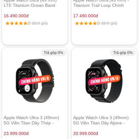
LTE Titanium Ocean Band
Titanium Trail Loop Chính
Chính Hãng
Hãng
16.490.000
đ
17.490.000
đ
(0 đánh giá)
(0 đánh giá)
Trả góp 0%
Trả góp 0%
Apple Watch Ultra 3 (49mm)
Apple Watch Ultra 3 (49mm)
5G Viền Titan Dây Thép -
5G Viền Titan Dây Alpine -
Chính hãng Apple Việt Nam
Chính hãng Apple Việt Nam
23.999.000
đ
20.999.000
đ