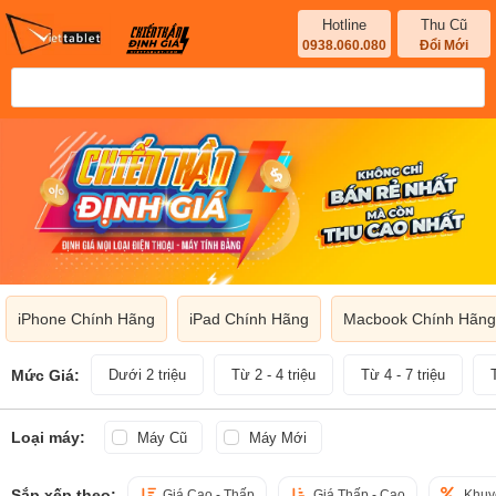
Hotline
Thu Cũ
0938.060.080
Đổi Mới
iPhone Chính Hãng
iPad Chính Hãng
Macbook Chính Hãng
Mức Giá:
Dưới 2 triệu
Từ 2 - 4 triệu
Từ 4 - 7 triệu
Loại máy:
Máy Cũ
Máy Mới
Sắp xếp theo:
Giá Cao - Thấp
Giá Thấp - Cao
Khuy