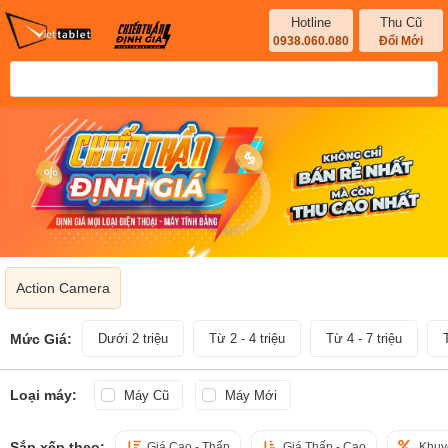
Hotline
Thu Cũ
0938.060.080
Đổi Mới
Action Camera
Mức Giá:
Dưới 2 triệu
Từ 2 - 4 triệu
Từ 4 - 7 triệu
Loại máy:
Máy Cũ
Máy Mới
Sắp xếp theo:
Giá Cao - Thấp
Giá Thấp - Cao
Khuy