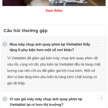
Xem thêm
Câu hỏi thường gặp
Mua máy chụp ảnh quay phim tại Viettablet thấy
tặng ít phụ kiện hơn một số nơi khác?
Vì Viettablet đã giảm giá bán máy chụp ảnh quay phim rất
Camera chụp ảnh quay phim
sâu rồi, cùng với đó, phụ kiện tại Viettablet đều là hàng chất
lượng cao nên chỉ ưu đãi giảm giá khi mua kèm. Một số
Camera là gì? Tại sao nên mua máy chụp
đơn vị bán tặng kèm phụ kiện là hàng kém chất lượng có
ảnh quay phim?
giá rất thấp.
Máy ảnh là thiết bị chuyên dụng cho nhu cầu chụp ảnh
và quay phim. Với công nghệ ngày càng tiên tiến, các
Vì sao giá máy máy chụp ảnh quay phim tại
Viettablet lại rẻ hơn thị trường?
thiết bị này ngày càng trở nên thông minh, cung cấp cho