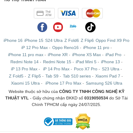
phim
Hầu hết các loại máy chụp hình đều có những thành
phần rõ ràng, hiểu rõ chúng sẽ giúp bạn sử dụng hiệu
quả hơn:
iPhone 16
iPhone 15
S24 Ultra
Z Fold6
Z Flip6
Oppo Find X9 Pro
iP 12 Pro Max
-
Oppo Reno16
-
iPhone 11 pro
-
- Thân máy: Bao bọc và bảo vệ bộ phận bên trong, gồm
iPhone 11 pro max
-
iPhone XR
-
iPhone XS Max
-
iPad Pro
-
nút bầm, màn hình, kính ngắm, giắc cắm và pin.
Redmi Note 14
-
Redmi Note 15
-
iPad Mini 5
-
iPhone 13
-
iP 13 Pro Max
-
iP 14 Pro Max
-
Poco X7 Pro
-
S23 Ultra
-
- Ống kính: Thu thập ánh sáng và tạo hình ảnh trên cảm
Z Fold5
-
Z Flip5
-
Tab S9
-
Tab S10 series
-
Xiaomi Pad 7
-
biến, tích hợp cơ chế lấy nét và zoom.
Xiaomi 15 Ultra
-
iPhone 17 Pro Max
-
Samsung S26 Ultra
Website thuộc sở hữu của
CÔNG TY TNHH CÔNG NGHỆ KỸ
- Cảm biến: Chuyển đổi ánh sáng thành tín hiệu điện tử,
THUẬT VTL
- Giấy chứng nhận ĐKKD số
0319050534
do Sở Tài
tạo ra hình ảnh kỹ thuật số.
Chính TPHCM cấp ngày 24/07/2025.
- Bộ xử lý hình ảnh: Xử lý tín hiệu điện tử từ cảm biến,
tạo hình ảnh cuối cùng.