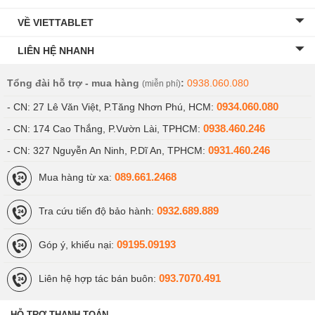
VỀ VIETTABLET
LIÊN HỆ NHANH
Tổng đài hỗ trợ - mua hàng
:
0938.060.080
(miễn phí)
0934.060.080
- CN: 27 Lê Văn Việt, P.Tăng Nhơn Phú, HCM:
0938.460.246
- CN: 174 Cao Thắng, P.Vườn Lài, TPHCM:
Máy ảnh hỗ trợ ghi lại các khoảnh khắc đáng nhớ trong
cuộc sống
0931.460.246
- CN: 327 Nguyễn An Ninh, P.Dĩ An, TPHCM:
089.661.2468
Mua hàng từ xa:
Đồng thời, ảnh của máy cũng được lưu giữ ở định dạng
RAW để dễ dàng tùy chỉnh sau đây. Đặc biệt, nhiều
0932.689.889
Tra cứu tiến độ bảo hành:
thương hiệu nổi tiếng như Canon, Sony, Fujifilm cũng
phát triển thêm nhiều tính năng tiện ích như kết nối
09195.09193
Góp ý, khiếu nại:
không dây Wifi, chụp lấy liền… giúp người dùng dễ dàng
trải nghiệm và sử dụng.
093.7070.491
Liên hệ hợp tác bán buôn:
Các thành phần của máy chụp ảnh quay
HỖ TRỢ THANH TOÁN