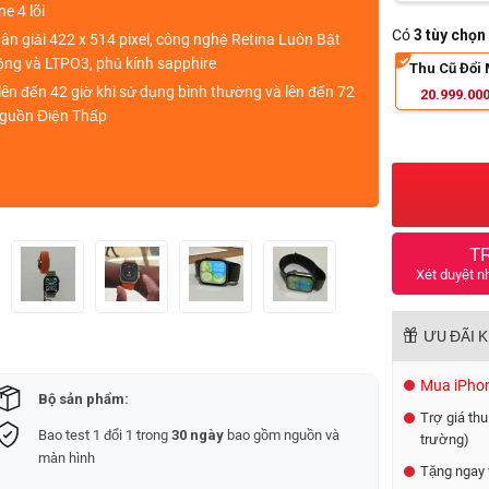
ne 4 lõi
Có
3 tùy chọn
hân giải 422 x 514 pixel, công nghệ Retina Luôn Bật
ng và LTPO3, phủ kính sapphire
Thu Cũ Đổi 
n lên đến 42 giờ khi sử dụng bình thường và lên đến 72
20.999.00
Nguồn Điện Thấp
T
Xét duyệt n
ƯU ĐÃI 
Mua iPhone
Bộ sản phẩm:
Trợ giá thu
Bao test 1 đổi 1 trong
30 ngày
bao gồm nguồn và
trường)
màn hình
Tặng ngay 