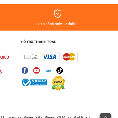
á
Bảo hành máy 12 tháng
HỖ TRỢ THANH TOÁN
0.080
6
 11 pro max
-
iPhone XR
-
iPhone XS Max
-
iPad Pro
-