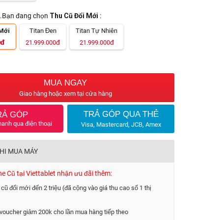
.Bạn đang chọn
Thu Cũ Đổi Mới
:
Mới
Titan Đen
Titan Tự Nhiên
đ
đ
đ
0
21.999.000
21.999.000
MUA NGAY
Giao hàng hoặc xem tại cửa hàng
TRẢ GÓP QUA THẺ
RẢ GÓP
hanh qua điện thoại
Visa, Mastercard, JCB, Amex
KHI MUA MÁY
 Cũ tại Viettablet nhận ưu đãi thêm:
 cũ đổi mới đến 2 triệu (đã cộng vào giá thu cao số 1 thị
voucher giảm 200k cho lần mua hàng tiếp theo