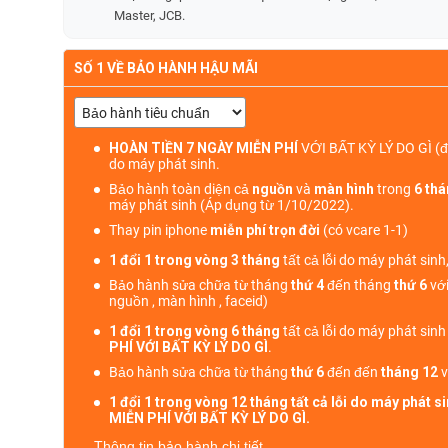
Master, JCB.
SỐ 1 VỀ BẢO HÀNH HẬU MÃI
HOÀN TIỀN 7 NGÀY MIỄN PHÍ
VỚI BẤT KỲ LÝ DO GÌ
(đ
do máy phát sinh.
Bảo hành toàn diện cả
nguồn
và
màn hình
trong
6 th
máy phát sinh (Áp dụng từ 1/10/2022).
Thay pin iphone
miễn phí trọn đời
(có vcare 1-1)
1 đổi 1 trong vòng 3 tháng
tất cả lỗi do máy phát sinh
Bảo hành sửa chữa từ tháng
thứ 4
đến tháng
thứ 6
với
nguồn , màn hình , faceid)
1 đổi 1 trong vòng 6 tháng
tất cả lỗi do máy phát sin
PHÍ VỚI BẤT KỲ LÝ DO GÌ
.
Bảo hành sửa chữa từ tháng
thứ 6
đến đến
tháng 12
v
1 đổi 1 trong vòng 12 tháng tất cả lỗi do máy phát 
MIỄN PHÍ VỚI BẤT KỲ LÝ DO GÌ.
Thông tin bảo hành chi tiết