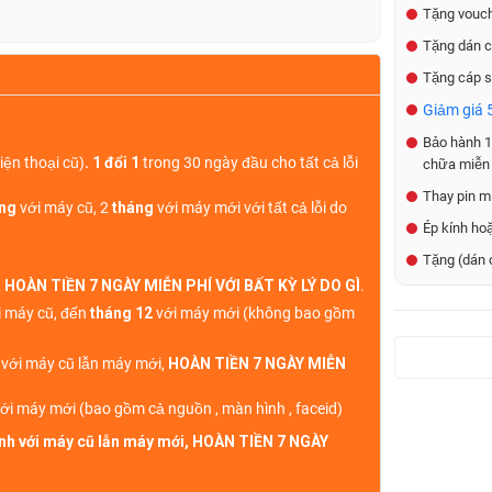
Tặng vouch
Tặng dán c
Tặng cáp s
Giảm giá 5
Bảo hành 1 
iện thoại cũ)
. 1 đổi 1
trong 30 ngày đầu cho tất cả lỗi
chữa miễn 
Thay pin mi
áng
với máy cũ, 2
tháng
với máy mới với tất cả lỗi do
Ép kính ho
Tặng (dán 
,
HOÀN TIỀN 7 NGÀY MIỄN PHÍ VỚI BẤT KỲ LÝ DO GÌ
.
 máy cũ, đến
tháng 12
với máy mới (không bao gồm
h với máy cũ lẫn máy mới,
HOÀN TIỀN 7 NGÀY MIỄN
ới máy mới (bao gồm cả nguồn , màn hình , faceid)
sinh với máy cũ lẫn máy mới, HOÀN TIỀN 7 NGÀY