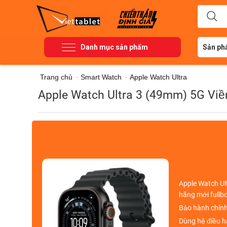
Danh mục sản phẩm
Sản ph
Trang chủ
-
Smart Watch
-
Apple Watch Ultra
Apple Watch Ultra 3 (49mm) 5G Viề
Apple Watch Ul
hãng mới full
Bảo hành chính
Dùng hệ điều 