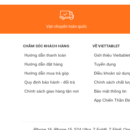
Vận chuyển toàn quốc
CHĂM SÓC KHÁCH HÀNG
VỀ VIETTABLET
Hướng dẫn thanh toán
Giới thiệu Viettable
Hướng dẫn đặt hàng
Tuyển dụng
Hướng dẫn mua trả góp
Điều khoản sử dụn
Quy định bảo hành - đổi trả
Chính sách chất lư
Chính sách giao hàng tận nơi
Bảo mật thông tin
App Chiến Thần Đị
iPhone 16
iPhone 15
S24 Ultra
Z Fold6
Z Flip6
Opp