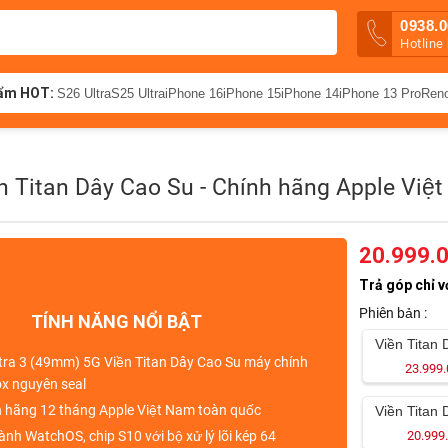
0938.0
Hotline
ẩm HOT:
S26 Ultra
S25 Ultra
iPhone 16
iPhone 15
iPhone 14
iPhone 13 Pro
Ren
n Titan Dây Cao Su - Chính hãng Apple Việ
20.999.
Trả góp chỉ v
Phiên bản :
TÍNH NĂNG NỔI BẬT
Viền Titan
tra 3 (49mm) 5G Viền Titan Dây Cao Su máy chính
23.999.
box nguyên seal
 hãng 12 tháng Apple Việt Nam toàn quốc
Viền Titan 
hành WatchOS, chip S10 với bộ xử lý lõi kép 64
20.999