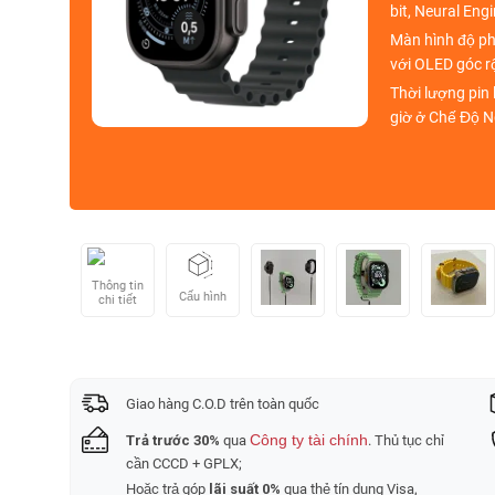
bit, Neural Engi
Màn hình độ p
với OLED góc rộ
Thời lượng pi
giờ ở Chế Độ 
Thông tin
Cấu hình
chi tiết
Giao hàng C.O.D trên toàn quốc
Công ty tài chính
Trả trước 30%
qua
. Thủ tục chỉ
cần CCCD + GPLX;
Hoặc trả góp
lãi suất 0%
qua thẻ tín dụng Visa,