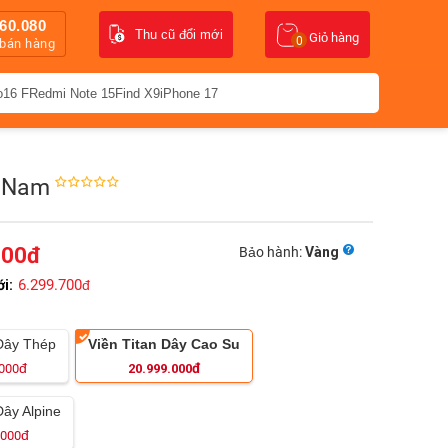
60.080
Thu cũ đổi mới
Giỏ hàng
0
 bán hàng
o16 F
Redmi Note 15
Find X9
iPhone 17
t Nam
000
đ
Bảo hành:
Vàng
6.299.700
ới:
đ
 Dây Thép
Viền Titan Dây Cao Su
đ
đ
000
20.999.000
Dây Alpine
đ
.000