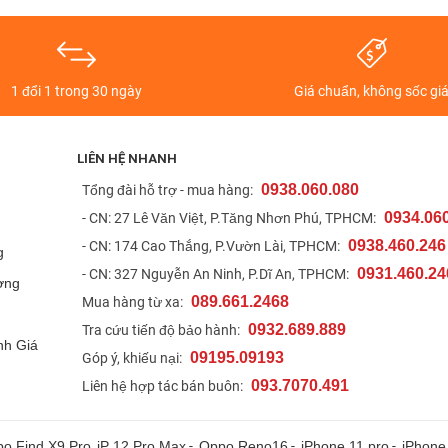
1 đổi 1 trong 30 ngày
Giá chuẩn, không sốc gi
LIÊN HỆ NHANH
0938.060.080
t
Tổng đài hỗ trợ - mua hàng:
0934.06
- CN: 27 Lê Văn Việt, P.Tăng Nhơn Phú, TPHCM:
0938.460.246
- CN: 174 Cao Thắng, P.Vườn Lài, TPHCM:
g
0931.460.24
- CN: 327 Nguyễn An Ninh, P.Dĩ An, TPHCM:
ợng
089.661.2468
Mua hàng từ xa:
0932.689.889
Tra cứu tiến độ bảo hành:
nh Giá
09195.09193
Góp ý, khiếu nại:
093.7070.491
Liên hệ hợp tác bán buôn:
o Find X9 Pro
iP 12 Pro Max
-
Oppo Reno16
-
iPhone 11 pro
-
iPhone