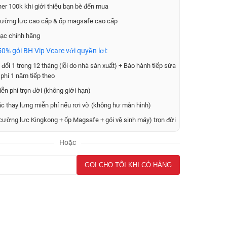
er 100k khi giới thiệu bạn bè đến mua
ường lực cao cấp & ốp magsafe cao cấp
ạc chính hãng
0% gói BH Vip Vcare với quyền lợi:
đổi 1 trong 12 tháng (lỗi do nhà sản xuất) + Bảo hành tiếp sửa
phí 1 năm tiếp theo
ễn phí trọn đời (không giới hạn)
ặc thay lưng miễn phí nếu rơi vỡ (không hư màn hình)
cường lực Kingkong + ốp Magsafe + gói vệ sinh máy) trọn đời
Hoặc