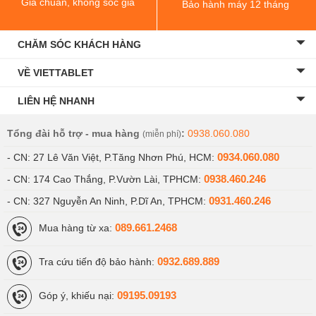
Giá chuẩn, không sốc giá
Bảo hành máy 12 tháng
CHĂM SÓC KHÁCH HÀNG
VỀ VIETTABLET
LIÊN HỆ NHANH
Tổng đài hỗ trợ - mua hàng
:
0938.060.080
(miễn phí)
0934.060.080
- CN: 27 Lê Văn Việt, P.Tăng Nhơn Phú, HCM:
0938.460.246
- CN: 174 Cao Thắng, P.Vườn Lài, TPHCM:
0931.460.246
- CN: 327 Nguyễn An Ninh, P.Dĩ An, TPHCM:
089.661.2468
Mua hàng từ xa:
0932.689.889
Tra cứu tiến độ bảo hành:
09195.09193
Góp ý, khiếu nại: