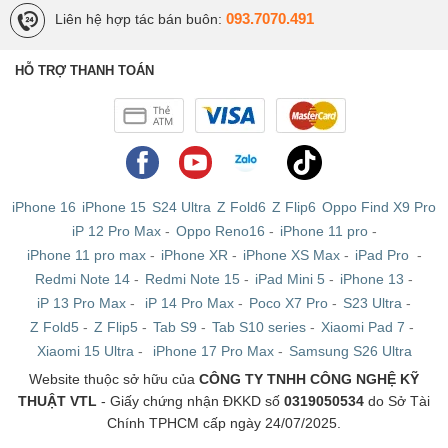
093.7070.491
Liên hệ hợp tác bán buôn:
HỖ TRỢ THANH TOÁN
iPhone 16
iPhone 15
S24 Ultra
Z Fold6
Z Flip6
Oppo Find X9 Pro
iP 12 Pro Max
-
Oppo Reno16
-
iPhone 11 pro
-
iPhone 11 pro max
-
iPhone XR
-
iPhone XS Max
-
iPad Pro
-
Redmi Note 14
-
Redmi Note 15
-
iPad Mini 5
-
iPhone 13
-
iP 13 Pro Max
-
iP 14 Pro Max
-
Poco X7 Pro
-
S23 Ultra
-
Z Fold5
-
Z Flip5
-
Tab S9
-
Tab S10 series
-
Xiaomi Pad 7
-
Xiaomi 15 Ultra
-
iPhone 17 Pro Max
-
Samsung S26 Ultra
Website thuộc sở hữu của
CÔNG TY TNHH CÔNG NGHỆ KỸ
THUẬT VTL
- Giấy chứng nhận ĐKKD số
0319050534
do Sở Tài
Chính TPHCM cấp ngày 24/07/2025.