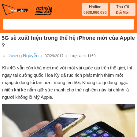
Hotline
Thu Cũ
0938.060.080
Đổi Mới
5G sẽ xuất hiện trong thế hệ iPhone mới của Apple
?
Dương Nguyễn
07/29/2017
Lượt xem:
1159
Khi 4G vẫn còn khá mới mẻ với một vài quốc gia trên thế giới, thì
ngay tại cường quốc Hoa Kỳ đã rục rịch phát minh thêm một
mạng di động tối tân hơn, mang tên 5G. Không có gì đáng ngạc
nhiên khi kẻ nắm giữ sức mạnh cho thử nghiệm này lại chính là
người khổng lồ Mỹ Apple.