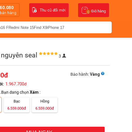
60.080
Thu cũ đổi mới
Giỏ hàng
0
 bán hàng
o16 F
Redmi Note 15
Find X9
iPhone 17
 nguyên seal
3
00
đ
Bảo hành:
Vàng
1.967.700
ới:
đ
.Bạn đang chọn
Xám
:
Bạc
Hồng
đ
đ
6.559.000
6.559.000