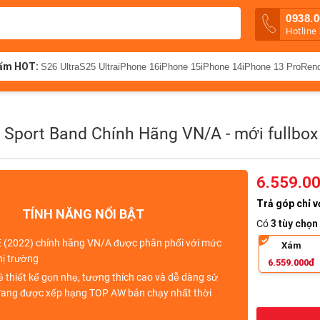
0938.0
Hotline
ẩm HOT:
S26 Ultra
S25 Ultra
iPhone 16
iPhone 15
iPhone 14
iPhone 13 Pro
Ren
Sport Band Chính Hãng VN/A - mới fullbox
6.559.0
Trả góp chỉ v
TÍNH NĂNG NỔI BẬT
Có
3 tùy chọn
 (2022) chính hãng VN/A được phân phối với mức
Xám
hị trường
đ
6.559.000
ề thiết kế gọn nhẹ, tương thích cao và dễ dàng sử
 đang được xếp hạng
TOP AW bán chạy nhất thời