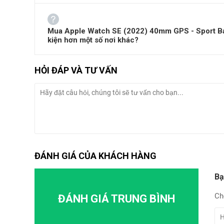
Ở phiên bản khuôn nhôm lần này, chúng ta sẽ có độ bền 
quá trình sử dụng.
Mua Apple Watch SE (2022) 40mm GPS - Sport Band
kiện hơn một số nơi khác?
HỎI ĐÁP VÀ TƯ VẤN
ĐÁNH GIÁ CỦA KHÁCH HÀNG
Bạ
Ch
ĐÁNH GIÁ TRUNG BÌNH