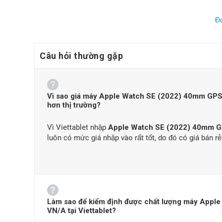
Đ
Câu hỏi thường gặp
Vì sao giá máy Apple Watch SE (2022) 40mm GPS -
hơn thị trường?
Vì Viettablet nhập
Apple Watch SE (2022) 40mm G
luôn có mức giá nhập vào rất tốt, do đó có giá bán rẻ
Đánh giá Apple W
Thiết kế nhỏ gọn, dây đeo tùy chỉnh
Mặt đồng hồ có kích thước
44 x 38 x 10.7 mm
ứng với 
gian dài. Ngoài ra, việc hoàn thiện mặt trước bằng kính,
Làm sao để kiểm định được chất lượng máy Appl
VN/A tại Viettablet?
cao cấp cho Apple Watch SE.