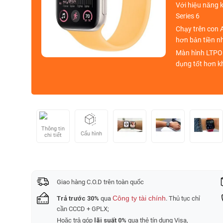
Với hiệu năng 
Series 6
Chạy trên con
hơn bản tiền n
Màn hình
LTPO
dụng tốt hơn kh
Thông tin
Cấu hình
chi tiết
Giao hàng C.O.D trên toàn quốc
Công ty tài chính
Trả trước 30%
qua
. Thủ tục chỉ
cần CCCD + GPLX;
Hoặc trả góp
lãi suất 0%
qua thẻ tín dụng Visa,