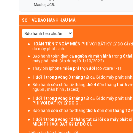
Master, JCB.
SỐ 1 VỀ BẢO HÀNH HẬU MÃI
HOÀN TIỀN 7 NGÀY MIỄN PHÍ
VỚI BẤT KỲ LÝ DO GÌ
(đ
do máy phát sinh.
Bảo hành toàn diện cả
nguồn
và
màn hình
trong
6 th
máy phát sinh (Áp dụng từ 1/10/2022).
Thay pin iphone
miễn phí trọn đời
(có vcare 1-1)
1 đổi 1 trong vòng 3 tháng
tất cả lỗi do máy phát sinh
Bảo hành sửa chữa từ tháng
thứ 4
đến tháng
thứ 6
với
nguồn , màn hình , faceid)
1 đổi 1 trong vòng 6 tháng
tất cả lỗi do máy phát sin
PHÍ VỚI BẤT KỲ LÝ DO GÌ
.
Bảo hành sửa chữa từ tháng
thứ 6
đến đến
tháng 12
v
1 đổi 1 trong vòng 12 tháng tất cả lỗi do máy phát 
MIỄN PHÍ VỚI BẤT KỲ LÝ DO GÌ.
Thông tin bảo hành chi tiết