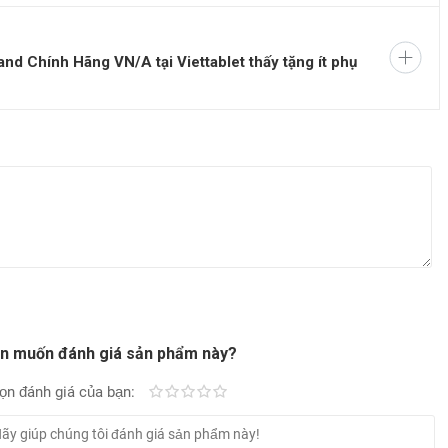
bỉ khá cao, hạn chế được tình trạng trầy xước hay móp méo trong
 Chính Hãng VN/A tại Viettablet thấy tặng ít phụ
n muốn đánh giá sản phẩm này?
ọn đánh giá của bạn:
Kém
Fair
Trung bình
Rất tốt
Tuyệt vời!