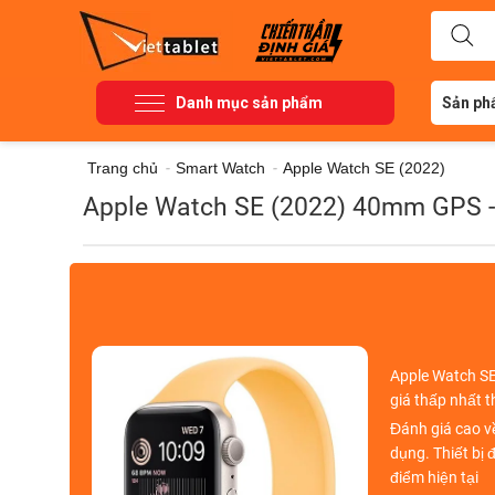
Danh mục sản phẩm
Sản ph
Trang chủ
-
Smart Watch
-
Apple Watch SE (2022)
Apple Watch SE (2022) 40mm GPS - 
Apple Watch SE
giá thấp nhất t
Đánh giá cao v
dụng. Thiết bị
điểm hiện tại