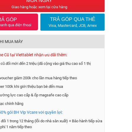
MUA NGAY
Giao hàng hoặc xem tại cửa hàng
TRẢ GÓP QUA THẺ
RẢ GÓP
hanh qua điện thoại
Visa, Mastercard, JCB, Amex
KHI MUA MÁY
 Cũ tại Viettablet nhận ưu đãi thêm:
 cũ đổi mới đến 2 triệu (đã cộng vào giá thu cao số 1 thị
voucher giảm 200k cho lần mua hàng tiếp theo
er 100k khi giới thiệu bạn bè đến mua
ường lực cao cấp & ốp magsafe cao cấp
ạc chính hãng
0% gói BH Vip Vcare với quyền lợi:
đổi 1 trong 12 tháng (lỗi do nhà sản xuất) + Bảo hành tiếp sửa
phí 1 năm tiếp theo