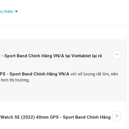
ọc thêm
 Sport Band Chính Hãng VN/A tại Viettablet lại rẻ
PS - Sport Band Chính Hãng VN/A
với số lượng rất lớn, nên
 hơn thị trường.
atch SE 2022 - Viettablet
trọng lượng
33g
, mang đến cảm giác thoải mái khi đeo trong thời
 mặt sau bằng nhựa / tinh thể sapphire cũng làm tô thêm vẻ đẹp
e Watch SE (2022) 40mm GPS - Sport Band Chính Hãng