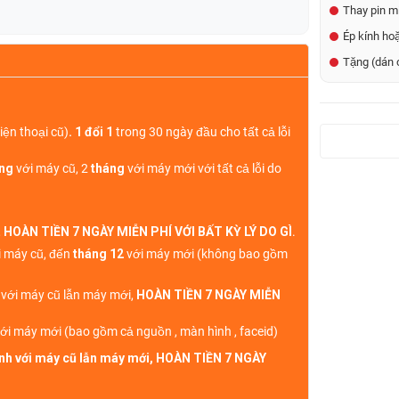
Thay pin mi
Ép kính ho
Tặng (dán 
iện thoại cũ)
. 1 đổi 1
trong 30 ngày đầu cho tất cả lỗi
áng
với máy cũ, 2
tháng
với máy mới với tất cả lỗi do
,
HOÀN TIỀN 7 NGÀY MIỄN PHÍ VỚI BẤT KỲ LÝ DO GÌ
.
 máy cũ, đến
tháng 12
với máy mới (không bao gồm
h với máy cũ lẫn máy mới,
HOÀN TIỀN 7 NGÀY MIỄN
ới máy mới (bao gồm cả nguồn , màn hình , faceid)
sinh với máy cũ lẫn máy mới, HOÀN TIỀN 7 NGÀY