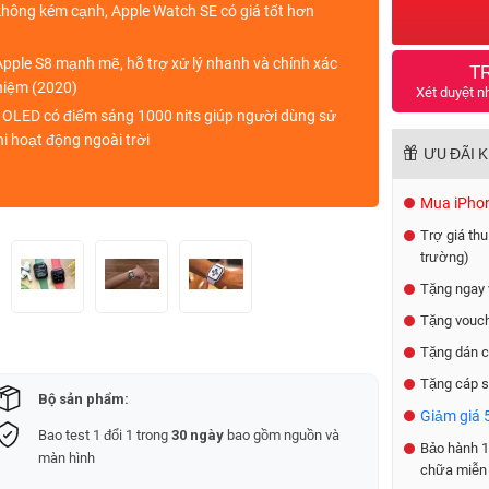
không kém cạnh, Apple Watch SE
có giá tốt hơn
Apple S8
mạnh mẽ, hỗ trợ xử lý nhanh và chính xác
T
hiệm (2020)
Xét duyệt n
 OLED
có điểm sáng
1000 nits
giúp người dùng sử
i hoạt động ngoài trời
ƯU ĐÃI 
Mua iPhone
Trợ giá thu
trường)
Tặng ngay 
Tặng vouch
Tặng dán c
Tặng cáp s
Bộ sản phẩm:
Giảm giá 5
Bao test 1 đổi 1 trong
30 ngày
bao gồm nguồn và
Bảo hành 1 
màn hình
chữa miễn 