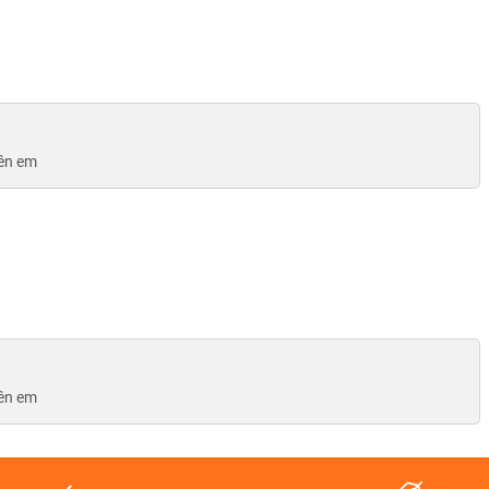
bên em
Apple Watch SE 2022
bên em
ểm sáng
1000 nits
, cùng độ phân giải
448 x 368 pixels
cho phép
ài trời nắng gắt.