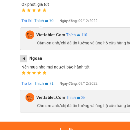
Ok phết, giá tốt
|
Trả lời
Thích
70
Ngày đăng:
09/12/2022
Viettablet.com
Thích
116
Cảm ơn anh/chị đã tin tưởng và ủng hộ cửa hàng 
Ngoan
N
Nên mua nha mọi người, bảo hành tốt
|
Trả lời
Thích
71
Ngày đăng:
09/12/2022
Trên tay 
Viettablet.com
Thích
35
Màn hình OLED cao cấp
Cảm ơn anh/chị đã tin tưởng và ủng hộ cửa hàng 
Trang bị bên trong là tấm nền
LTPO OLED display
có đi
người dùng có thể sử dụng dễ dàng hơn ở môi trường ngo