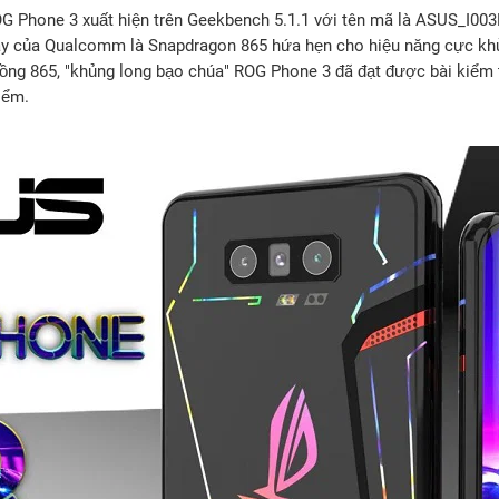
OG Phone 3 xuất hiện trên Geekbench 5.1.1 với tên mã là ASUS_I003
nay của Qualcomm là Snapdragon 865 hứa hẹn cho hiệu năng cực khủ
Rồng 865, "khủng long bạo chúa" ROG Phone 3 đã đạt được bài kiểm 
iểm.