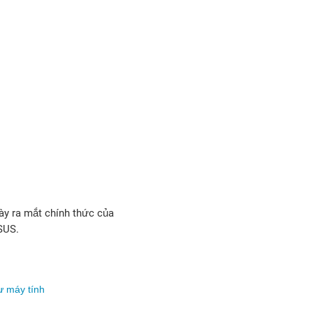
gày ra mắt chính thức của
ASUS.
 máy tính