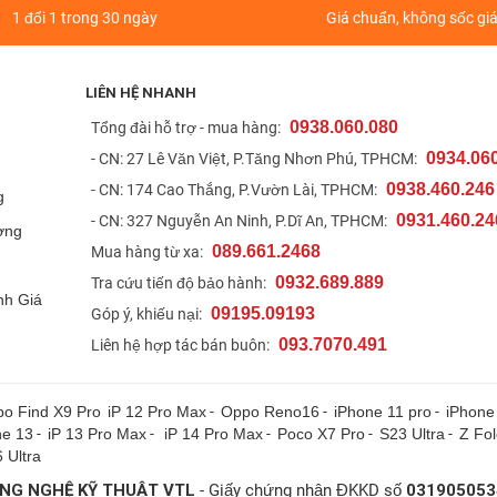
1 đổi 1 trong 30 ngày
Giá chuẩn, không sốc gi
LIÊN HỆ NHANH
0938.060.080
t
Tổng đài hỗ trợ - mua hàng:
0934.06
- CN: 27 Lê Văn Việt, P.Tăng Nhơn Phú, TPHCM:
0938.460.246
- CN: 174 Cao Thắng, P.Vườn Lài, TPHCM:
g
0931.460.24
- CN: 327 Nguyễn An Ninh, P.Dĩ An, TPHCM:
ợng
089.661.2468
Mua hàng từ xa:
0932.689.889
Tra cứu tiến độ bảo hành:
nh Giá
09195.09193
Góp ý, khiếu nại:
093.7070.491
Liên hệ hợp tác bán buôn:
o Find X9 Pro
iP 12 Pro Max
-
Oppo Reno16
-
iPhone 11 pro
-
iPhone
ne 13
-
iP 13 Pro Max
-
iP 14 Pro Max
-
Poco X7 Pro
-
S23 Ultra
-
Z Fo
 Ultra
NG NGHỆ KỸ THUẬT VTL
- Giấy chứng nhận ĐKKD số
031905053