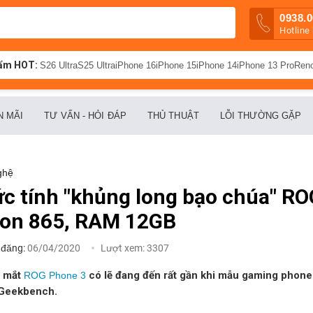
0938.0
Hotline
ẩm HOT:
S26 Ultra
S25 Ultra
iPhone 16
iPhone 15
iPhone 14
iPhone 13 Pro
Ren
N MÃI
TƯ VẤN - HỎI ĐÁP
THỦ THUẬT
LỖI THƯỜNG GẶP
ghệ
c tính "khủng long bạo chúa" R
gon 865, RAM 12GB
 đăng:
06/04/2020
Lượt xem:
3307
a mắt
có lẽ đang đến rất gần khi mẫu gaming phone 
ROG Phone 3
 Geekbench.