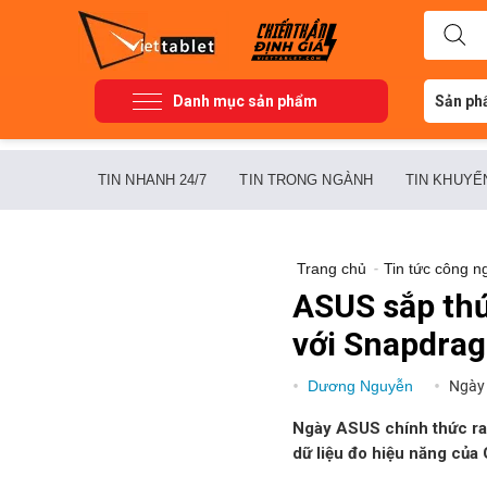
Danh mục sản phẩm
Sản ph
TIN NHANH 24/7
TIN TRONG NGÀNH
TIN KHUYẾ
Trang chủ
-
Tin tức công n
ASUS sắp thứ
với Snapdra
Dương Nguyễn
Ngày
Ngày ASUS chính thức r
dữ liệu đo hiệu năng của