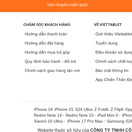
Vận chuyển toàn quốc
CHĂM SÓC KHÁCH HÀNG
VỀ VIETTABLET
Hướng dẫn thanh toán
Giới thiệu Viettable
Hướng dẫn đặt hàng
Tuyển dụng
Hướng dẫn mua trả góp
Điều khoản sử dụn
Quy định bảo hành - đổi trả
Chính sách chất lư
Chính sách giao hàng tận nơi
Bảo mật thông tin
App Chiến Thần Đị
iPhone 16
iPhone 15
S24 Ultra
Z Fold6
Z Flip6
Opp
Redmi Note 14
-
Redmi Note 15
-
iPad Mini 5
-
iPho
Xiaomi 15 Ultra
-
iPhone 17 Pro Max
-
Samsung S26
Website thuộc sở hữu của
CÔNG TY TNHH CÔ