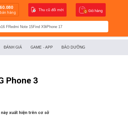
60.080
Thu cũ đổi mới
Giỏ hàng
0
 bán hàng
o16 F
Redmi Note 15
Find X9
iPhone 17
ĐÁNH GIÁ
GAME - APP
BẢO DƯỠNG
OG Phone 3
này xuất hiện trên cơ sở