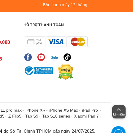
á
Bảo hành máy 12 tháng
HỖ TRỢ THANH TOÁN
0.080
6
 11 pro max
-
iPhone XR
-
iPhone XS Max
-
iPad Pro
-
Lên đầu
ld5
-
Z Flip5
-
Tab S9
-
Tab S10 series
-
Xiaomi Pad 7
-
4
do Sở Tài Chính TPHCM cấp ngày 24/07/2025.