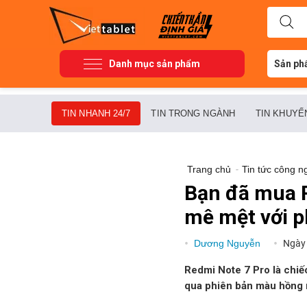
Danh mục sản phẩm
Sản ph
TIN NHANH 24/7
TIN TRONG NGÀNH
TIN KHUYẾ
Trang chủ
-
Tin tức công n
Bạn đã mua R
mê mệt với 
Dương Nguyễn
Ngày
Redmi Note 7 Pro là chi
qua phiên bản màu hồng mớ