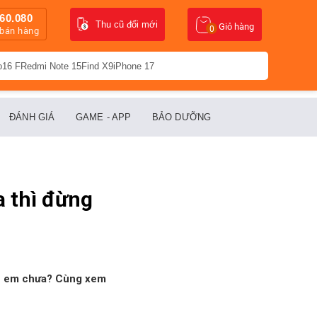
60.080
Thu cũ đổi mới
Giỏ hàng
0
 bán hàng
o16 F
Redmi Note 15
Find X9
iPhone 17
ĐÁNH GIÁ
GAME - APP
BẢO DƯỠNG
 thì đừng
 1 em chưa? Cùng xem