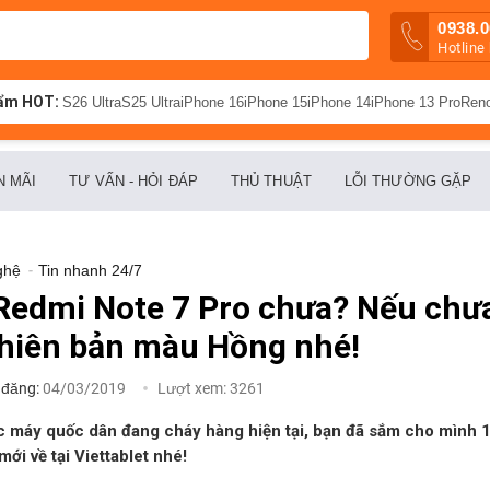
0938.0
Hotline
ẩm HOT:
S26 Ultra
S25 Ultra
iPhone 16
iPhone 15
iPhone 14
iPhone 13 Pro
Ren
N MÃI
TƯ VẤN - HỎI ĐÁP
THỦ THUẬT
LỖI THƯỜNG GẶP
ghệ
-
Tin nhanh 24/7
edmi Note 7 Pro chưa? Nếu chưa
phiên bản màu Hồng nhé!
 đăng:
04/03/2019
Lượt xem:
3261
ếc máy quốc dân đang cháy hàng hiện tại, bạn đã sắm cho mình
i về tại Viettablet nhé!