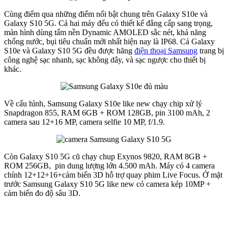
Cùng điểm qua những điểm nổi bật chung trên Galaxy S10e và
Galaxy S10 5G. Cả hai máy đếu có thiết kế đẳng cấp sang trọng,
màn hình dùng tấm nền Dynamic AMOLED sắc nét, khả năng
chống nước, bụi tiêu chuẩn mới nhất hiện nay là IP68. Cả Galaxy
S10e và Galaxy S10 5G đều được hãng
điện thoại Samsung
trang bị
công nghệ sạc nhanh, sạc không dây, và sạc ngược cho thiết bị
khác.
Về cấu hình, Samsung Galaxy S10e like new chạy chip xử lý
Snapdragon 855, RAM 6GB + ROM 128GB, pin 3100 mAh, 2
camera sau 12+16 MP, camera selfie 10 MP, f/1.9.
Còn Galaxy S10 5G cũ chạy chup Exynos 9820, RAM 8GB +
ROM 256GB, pin dung lượng lớn 4.500 mAh. Máy có 4 camera
chính 12+12+16+cảm biến 3D hỗ trợ quay phim Live Focus. Ở mặt
trước Samsung Galaxy S10 5G like new có camera kép 10MP +
cảm biến đo độ sâu 3D.