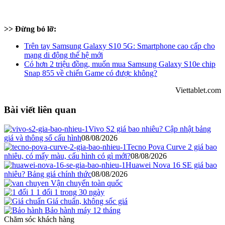
>> Đừng bỏ lỡ:
Trên tay Samsung Galaxy S10 5G: Smartphone cao cấp cho
mạng di động thế hệ mới
Có hơn 2 triệu đồng, muốn mua Samsung Galaxy S10e chip
Snap 855 về chiến Game có được không?
Viettablet.com
Bài viết liên quan
Vivo S2 giá bao nhiêu? Cập nhật bảng
giá và thông số cấu hình
08/08/2026
Tecno Pova Curve 2 giá bao
nhiêu, có mấy màu, cấu hình có gì mới?
08/08/2026
Huawei Nova 16 SE giá bao
nhiêu? Bảng giá chính thức
08/08/2026
Vận chuyển toàn quốc
1 đổi 1 trong 30 ngày
Giá chuẩn, không sốc giá
Bảo hành máy 12 tháng
Chăm sóc khách hàng