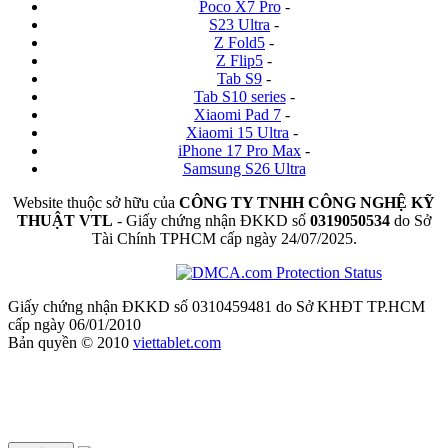
Poco X7 Pro
-
S23 Ultra
-
Z Fold5
-
Z Flip5
-
Tab S9
-
Tab S10 series
-
Xiaomi Pad 7
-
Xiaomi 15 Ultra
-
iPhone 17 Pro Max
-
Samsung S26 Ultra
Website thuộc sở hữu của
CÔNG TY TNHH CÔNG NGHỆ KỸ
THUẬT VTL
- Giấy chứng nhận ĐKKD số
0319050534
do Sở
Tài Chính TPHCM cấp ngày 24/07/2025.
Giấy chứng nhận ĐKKD số 0310459481 do Sở KHĐT TP.HCM
cấp ngày 06/01/2010
Bản quyền © 2010
viettablet.com