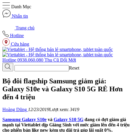
Danh Mục
Nhắn tin
Trang chủ
Hotline
Cửa hàng
Hotline
0938.060.080
Thu Cũ
Đổi Mới
Reset
Bộ đôi flagship Samsung giảm giá:
Galaxy S10e và Galaxy S10 5G RẺ Hơn
đến 4 triệu
Hoàng Dũng
12/23/2019
Lượt xem:
3419
Samsung Galaxy S10e
và
Galaxy S10 5G
đang có đợt giảm giá
mạnh tại Viettablet dịp Giáng Sinh với mức giảm lên đến 4 triệu
cho phiên bản like new kèm ưu đãi trả góp lãi suất 0%.