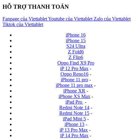
HỖ TRỢ THANH TOÁN
Fanpage của Viettablet
Youtube của Viettablet
Zalo của Viettablet
Tiktok của Viettablet
iPhone 16
iPhone 15
S24 Ultra
Z Fold6
Z Flip6
Oppo Find X9 Pro
iP 12 Pro Max
-
Oppo Reno16
-
iPhone 11 pro
-
iPhone 11 pro max
-
iPhone XR
-
iPhone XS Max
-
iPad Pro
-
Redmi Note 14
-
Redmi Note 15
-
iPad Mini 5
-
iPhone 13
-
iP 13 Pro Max
-
iP 14 Pro Max
-