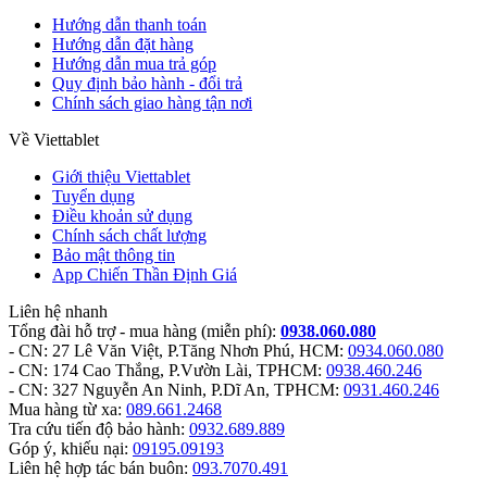
Hướng dẫn thanh toán
Hướng dẫn đặt hàng
Hướng dẫn mua trả góp
Quy định bảo hành - đổi trả
Chính sách giao hàng tận nơi
Về Viettablet
Giới thiệu Viettablet
Tuyển dụng
Điều khoản sử dụng
Chính sách chất lượng
Bảo mật thông tin
App Chiến Thần Định Giá
Liên hệ nhanh
Tổng đài hỗ trợ - mua hàng
(miễn phí)
:
0938.060.080
- CN: 27 Lê Văn Việt, P.Tăng Nhơn Phú, HCM:
0934.060.080
- CN: 174 Cao Thắng, P.Vườn Lài, TPHCM:
0938.460.246
- CN: 327 Nguyễn An Ninh, P.Dĩ An, TPHCM:
0931.460.246
Mua hàng từ xa:
089.661.2468
Tra cứu tiến độ bảo hành:
0932.689.889
Góp ý, khiếu nại:
09195.09193
Liên hệ hợp tác bán buôn:
093.7070.491