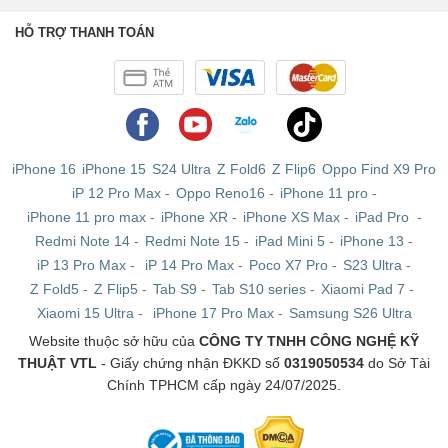
HỖ TRỢ THANH TOÁN
iPhone 16
iPhone 15
S24 Ultra
Z Fold6
Z Flip6
Oppo Find X9 Pro
iP 12 Pro Max
-
Oppo Reno16
-
iPhone 11 pro
-
iPhone 11 pro max
-
iPhone XR
-
iPhone XS Max
-
iPad Pro
-
Redmi Note 14
-
Redmi Note 15
-
iPad Mini 5
-
iPhone 13
-
iP 13 Pro Max
-
iP 14 Pro Max
-
Poco X7 Pro
-
S23 Ultra
-
Z Fold5
-
Z Flip5
-
Tab S9
-
Tab S10 series
-
Xiaomi Pad 7
-
Xiaomi 15 Ultra
-
iPhone 17 Pro Max
-
Samsung S26 Ultra
Website thuộc sở hữu của
CÔNG TY TNHH CÔNG NGHỆ KỸ
THUẬT VTL
- Giấy chứng nhận ĐKKD số
0319050534
do Sở Tài
Chính TPHCM cấp ngày 24/07/2025.