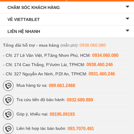
CHĂM SÓC KHÁCH HÀNG
VỀ VIETTABLET
LIÊN HỆ NHANH
Tổng đài hỗ trợ - mua hàng
:
0938.060.080
(miễn phí)
0934.060.080
- CN: 27 Lê Văn Việt, P.Tăng Nhơn Phú, HCM:
0938.460.246
- CN: 174 Cao Thắng, P.Vườn Lài, TPHCM:
0931.460.246
- CN: 327 Nguyễn An Ninh, P.Dĩ An, TPHCM:
089.661.2468
Mua hàng từ xa:
0932.689.889
Tra cứu tiến độ bảo hành:
09195.09193
Góp ý, khiếu nại:
093.7070.491
Liên hệ hợp tác bán buôn: