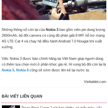
Những thông số còn lại của
Nokia 3
bao gồm viên pin dung lượng
2650mAh, bộ đôi camera có cùng độ phân giải 8 MP, hỗ trợ mạng
4G LTE Cat 4 và chạy hệ điều hành Android 7.0 Nougat khi xuất
xưởng.
Việc Nokia 3 được bán chính hãng tại Việt Nam giúp người dùng
có thêm lựa chọn mới ở phân khúc giá rẻ. Hi vọng bộ đôi còn lại là
Nokia 5
,
Nokia 6
cũng sẽ sớm được lên kệ tại nước ta.
Viettablet.com
BÀI VIẾT LIÊN QUAN
Tecno Pova Curve 2 giá bao nhiêu, có mấy màu, cấu