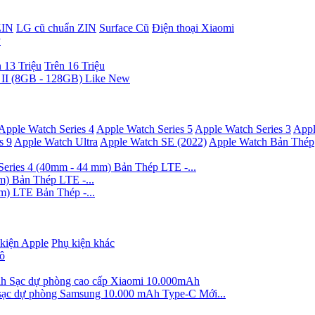
ZIN
LG cũ chuẩn ZIN
Surface Cũ
Điện thoại Xiaomi
ý
 13 Triệu
Trên 16 Triệu
 II (8GB - 128GB) Like New
Apple Watch Series 4
Apple Watch Series 5
Apple Watch Series 3
Appl
s 9
Apple Watch Ultra
Apple Watch SE (2022)
Apple Watch Bản Thép
eries 4 (40mm - 44 mm) Bản Thép LTE -...
m) Bản Thép LTE -...
m) LTE Bản Thép -...
kiện Apple
Phụ kiện khác
ô
Sạc dự phòng cao cấp Xiaomi 10.000mAh
sạc dự phòng Samsung 10.000 mAh Type-C Mới...