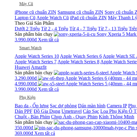
Máy Cũ
iPhone cũ chuẩn ZIN
Samsung cũ chuẩn ZIN
Sony cũ chuẩn 
Laptop Cũ
Apple Watch Cũ
iPad cũ chuẩn ZIN
Máy Thanh L
Theo Giá Sản Phẩm
Dưới 2 Triệu
Từ 2 - 4 Triệu
Từ 4 - 7 Triệu
Từ 7 - 13 Triệu
Trên
Sản phẩm bán chạy
Sony Xperia 5 Mark
3.990.000
đ
Xem tất cả
Smart Watch
Apple Watch Series 10
Apple Watch Series 6
Apple Watch SE
Apple Watch Series 7
Apple Watch Series 8
Apple Watch Serie
Huawei
Amazfit
Sản phẩm bán chạy
Apple Watch S
3.290.000
đ
Apple Watch Series 6 (40mm - 44 m
4.990.000
đ
Apple Watch Series 5 (40mm - 44 m
3.990.000
đ
Xem tất cả
Phụ Kiện
Bao da - Ốp lưng
Sạc dự phòng
Dán màn hình
Camera IP
Phụ 
Dán PPF
Đồ Gia Dụng
Umetravel
Cáp Sạc
Loa
Phụ Kiện Ô T
Chuột - Bàn Phím
Chụp Ảnh - Quay Phim
Kính Thông Minh
Sản phẩm bán chạy
350.000
đ
Pin 
369.000
đ
Xem tất cả