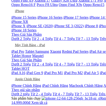
Oppo Find X9
Xiaomi 17
Galaxy S26 Ultra
Xiaomi 17T Pro
X
Oppo Reno16 F
Poco F8 Ultra
Oppo Find X9s
Oppo Reno15
iPhone
iPhone 15 Series
iPhone 16 Series
iPhone 17 Series
iPhone 14 
iPhone XR
iPhone X
iPhone SE (2020)
iPhone SE 3 (2022)
iPhone 8
iPho
iPhone 18 Series
Theo Giá Sản Phẩm
Dưới 2 Triệu
Từ 2 - 4 Triệu
Từ 4 - 7 Triệu
Từ 7 - 13 Triệu
Trên
Máy Tính Bảng - iPad
iPad Pro
Tablet Samsung
Xiaomi
Redmi Pad Series
iPad Air se
Tablet Honor
Masstel
Theo Giá Sản Phẩm
Dưới 2 Triệu
Từ 2 - 4 Triệu
Từ 4 - 7 Triệu
Từ 7 - 13 Triệu
Trên
Tablet HOT
iPad A16
iPad Gen 9
iPad Pro M1
iPad Pro M2
iPad Air 5
iPa
Apple Chính Hãng
iPhone Chính Hãng
iPad Chính Hãng
Macbook Chính Hãng
A
Theo giá sản phẩm
Dưới 2 triệu
Từ 2 - 4 Triệu
Từ 4 - 7 Triệu
Từ 7 - 13 Triệu
Trên
Sản phẩm bán chạy
14.999.000
đ
Xem tất cả