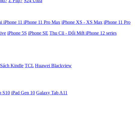
old7
Z Flip7
S24 Ultra
ni
iPhone 11
iPhone 11 Pro Max
iPhone XS - XS Max
iPhone 11 Pro
ive
iPhone 5S
iPhone SE
Thu Cũ - Đổi Mới iPhone 12 series
Sách Kindle
TCL
Huawei
Blackview
b S10
iPad Gen 10
Galaxy Tab A11