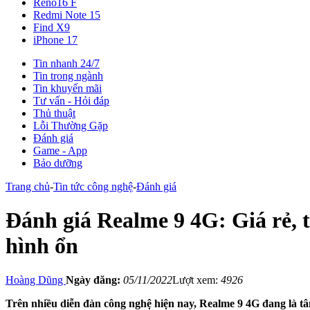
Reno16 F
Redmi Note 15
Find X9
iPhone 17
Tin nhanh 24/7
Tin trong ngành
Tin khuyến mãi
Tư vấn - Hỏi đáp
Thủ thuật
Lỗi Thường Gặp
Đánh giá
Game - App
Bảo dưỡng
Trang chủ
-
Tin tức công nghệ
-
Đánh giá
Đánh giá Realme 9 4G: Giá rẻ,
hình ổn
Hoàng Dũng
Ngày đăng:
05/11/2022
Lượt xem:
4926
Trên nhiều diễn đàn công nghệ hiện nay, Realme 9 4G đang là tâm