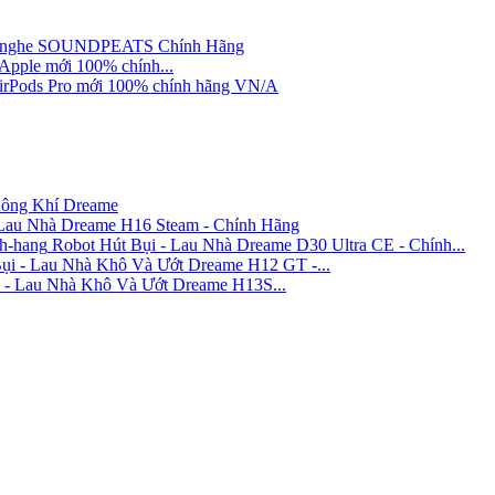
 nghe SOUNDPEATS Chính Hãng
 Apple mới 100% chính...
AirPods Pro mới 100% chính hãng VN/A
ông Khí Dreame
Lau Nhà Dreame H16 Steam - Chính Hãng
Robot Hút Bụi - Lau Nhà Dreame D30 Ultra CE - Chính...
i - Lau Nhà Khô Và Ướt Dreame H12 GT -...
 - Lau Nhà Khô Và Ướt Dreame H13S...