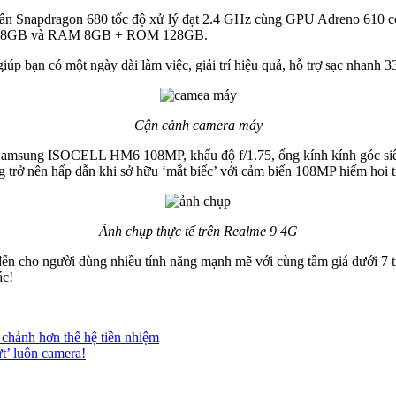
hân Snapdragon 680 tốc độ xử lý đạt 2.4 GHz cùng GPU Adreno 610 có
M 128GB và RAM 8GB + ROM 128GB.
p bạn có một ngày dài làm việc, giải trí hiệu quả, hỗ trợ sạc nhanh 
Cận cảnh camera máy
 Samsung ISOCELL HM6 108MP, khẩu độ f/1.75, ống kính kính góc siê
g trở nên hấp dẫn khi sở hữu ‘mắt biếc’ với cảm biến 108MP hiếm hoi t
Ảnh chụp thực tế trên Realme 9 4G
ến cho người dùng nhiều tính năng mạnh mẽ với cùng tầm giá dưới 7 
ác!
chảnh hơn thế hệ tiền nhiệm
t’ luôn camera!