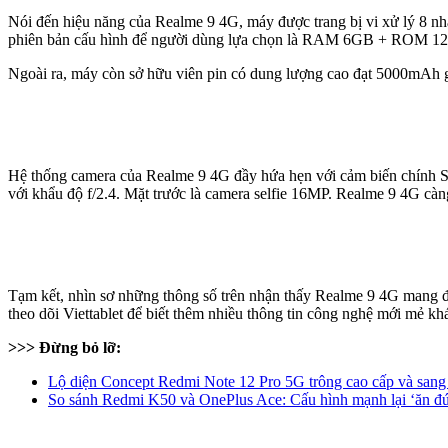
Nói đến hiệu năng của Realme 9 4G, máy được trang bị vi xử lý 8 n
phiên bản cấu hình để người dùng lựa chọn là RAM 6GB + RO
Ngoài ra, máy còn sở hữu viên pin có dung lượng cao đạt 5000mAh giú
Hệ thống camera của Realme 9 4G đầy hứa hẹn với cảm biến chính
với khẩu độ f/2.4. Mặt trước là camera selfie 16MP. Realme 9 4G càn
Tạm kết, nhìn sơ những thông số trên nhận thấy Realme 9 4G mang đ
theo dõi Viettablet để biết thêm nhiều thông tin công nghệ mới mẻ kh
>>> Đừng bỏ lỡ:
Lộ diện Concept Redmi Note 12 Pro 5G trông cao cấp và sang 
So sánh Redmi K50 và OnePlus Ace: Cấu hình mạnh lại ‘ăn đứ