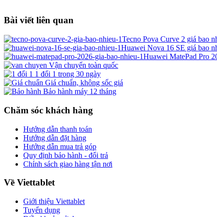
Bài viết liên quan
Tecno Pova Curve 2 giá bao nh
Huawei Nova 16 SE giá bao nh
Huawei MatePad Pro 202
Vận chuyển toàn quốc
1 đổi 1 trong 30 ngày
Giá chuẩn, không sốc giá
Bảo hành máy 12 tháng
Chăm sóc khách hàng
Hướng dẫn thanh toán
Hướng dẫn đặt hàng
Hướng dẫn mua trả góp
Quy định bảo hành - đổi trả
Chính sách giao hàng tận nơi
Về Viettablet
Giới thiệu Viettablet
Tuyển dụng