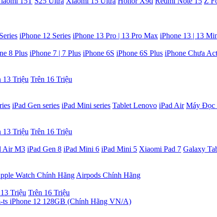
iaomi 15T
S25 Ultra
Xiaomi 15 Ultra
Honor X9d
Redmi Note 15
Z F
Series
iPhone 12 Series
iPhone 13 Pro | 13 Pro Max
iPhone 13 | 13 Mi
ne 8 Plus
iPhone 7 | 7 Plus
iPhone 6S
iPhone 6S Plus
iPhone Chưa Act
 13 Triệu
Trên 16 Triệu
ries
iPad Gen series
iPad Mini series
Tablet Lenovo
iPad Air
Máy Đọc 
 13 Triệu
Trên 16 Triệu
d Air M3
iPad Gen 8
iPad Mini 6
iPad Mini 5
Xiaomi Pad 7
Galaxy Ta
pple Watch Chính Hãng
Airpods Chính Hãng
 13 Triệu
Trên 16 Triệu
iPhone 12 128GB (Chính Hãng VN/A)