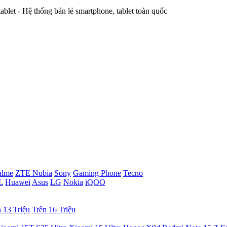
alme
ZTE Nubia
Sony
Gaming Phone
Tecno
L
Huawei
Asus
LG
Nokia
iQOO
 13 Triệu
Trên 16 Triệu