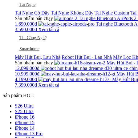
Tai Nghe
Tai Nghe Có Dây
Tai Nghe Không Dây
Tai Nghe Custom
Tai
Sản phẩm bán chạy
Tai nghe Bluetooth AirPods 2
1.690.000
đ
Tai nghe Bluetooth 
3.590.000
đ
Xem tất cả
Tin Công Nghệ
Smarthome
Máy Hút Bụi, Lau Nhà
Robot Hút Bụi - Lau Nhà
Máy Lọc Kh
Sản phẩm bán chạy
Máy Hút Bụi - 
12.099.000
đ
10.999.000
đ
Máy Hút Bụ
4.199.000
đ
Máy Hút Bụi
7.399.000
đ
Xem tất cả
Sản phẩm HOT:
S26 Ultra
S25 Ultra
iPhone 16
iPhone 15
iPhone 14
iPhone 13 Pro