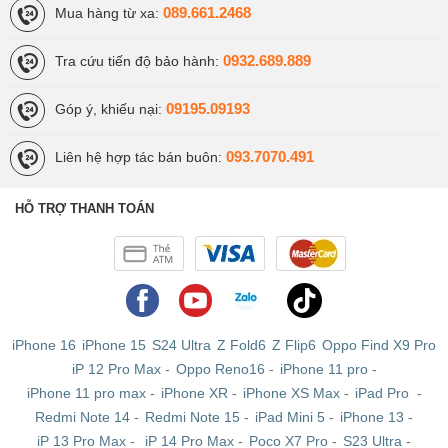
089.661.2468
Mua hàng từ xa:
0932.689.889
Tra cứu tiến độ bảo hành:
09195.09193
Góp ý, khiếu nại:
093.7070.491
Liên hệ hợp tác bán buôn:
HỖ TRỢ THANH TOÁN
iPhone 16
iPhone 15
S24 Ultra
Z Fold6
Z Flip6
Oppo Find X9 Pro
iP 12 Pro Max
-
Oppo Reno16
-
iPhone 11 pro
-
iPhone 11 pro max
-
iPhone XR
-
iPhone XS Max
-
iPad Pro
-
Redmi Note 14
-
Redmi Note 15
-
iPad Mini 5
-
iPhone 13
-
iP 13 Pro Max
-
iP 14 Pro Max
-
Poco X7 Pro
-
S23 Ultra
-