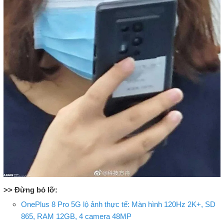
>> Đừng bỏ lỡ:
OnePlus 8 Pro 5G lộ ảnh thực tế: Màn hình 120Hz 2K+, SD
865, RAM 12GB, 4 camera 48MP