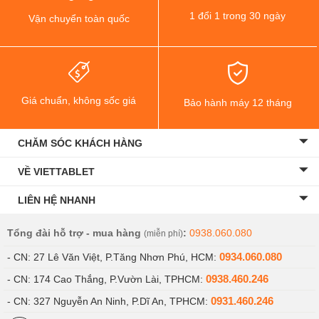
1 đổi 1 trong 30 ngày
Vận chuyển toàn quốc
Giá chuẩn, không sốc giá
Bảo hành máy 12 tháng
CHĂM SÓC KHÁCH HÀNG
VỀ VIETTABLET
LIÊN HỆ NHANH
Tổng đài hỗ trợ - mua hàng
:
0938.060.080
(miễn phí)
0934.060.080
- CN: 27 Lê Văn Việt, P.Tăng Nhơn Phú, HCM:
0938.460.246
- CN: 174 Cao Thắng, P.Vườn Lài, TPHCM:
0931.460.246
- CN: 327 Nguyễn An Ninh, P.Dĩ An, TPHCM: