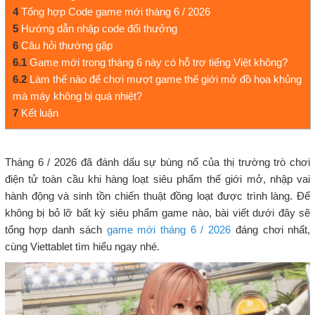
4
Tổng hợp Code game mới tháng 6 / 2026
5
Hướng dẫn nhập code đổi thưởng
6
Câu hỏi thường gặp
6.1
Game mới trong tháng 6 này có hỗ trợ tiếng Việt không?
6.2
Làm thế nào để chơi mượt game thế giới mở đồ họa khủng
mà máy không bị quá nhiệt?
7
Kết luận
Tháng 6 / 2026 đã đánh dấu sự bùng nổ của thị trường trò chơi
điện tử toàn cầu khi hàng loạt siêu phẩm thế giới mở, nhập vai
hành động và sinh tồn chiến thuật đồng loạt được trình làng. Để
không bị bỏ lỡ bất kỳ siêu phẩm game nào, bài viết dưới đây sẽ
tổng hợp danh sách
game mới tháng 6 / 202
6
đáng chơi nhất,
cùng Viettablet tìm hiểu ngay nhé.