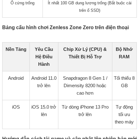
Ổ cứng trống
Ít nhất 100 GB dung lượng trống (Bắt buộc cài
trên ổ SSD)
Bảng cấu hình chơi Zenless Zone Zero trên điện thoại
Nền Tảng
Yêu Cầu
Chip Xử Lý (CPU) &
Bộ Nhớ
Hệ Điều
Thiết Bị Hỗ Trợ
RAM
Hành
Android
Android 11.0
Snapdragon 8 Gen 1 /
Tối thiểu 8
trở lên
Dimensity 8200 hoặc
GB
cao hơn
iOS
iOS 15.0 trở
Từ dòng iPhone 13 Pro
Tự động
lên
trở lên
tối ưu
theo máy
Hướng dẫn cách tải game và cập nhật lên phiên bản mới