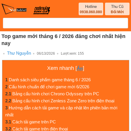
Hotline
Thu Cũ
0938.060.080
Đổi Mới
Top game mới tháng 6 / 2026 đáng chơi nhất hiện
nay
Thư Nguyễn
06/13/2026
Lượt xem:
155
Xem nhanh
[
]
Ẩn
1
Danh sách siêu phẩm game tháng 6 / 2026
2
Cấu hình chuẩn để chơi game mới 6/2026
2.1
Bảng cấu hình chơi Chrono Odyssey trên PC
2.2
Bảng cấu hình chơi Zenless Zone Zero trên điện thoại
3
Hướng dẫn cách tải game và cập nhật lên phiên bản mới
nhất
3.1
Cách tải game trên PC
3.2
Cách tải game trên điện thoại