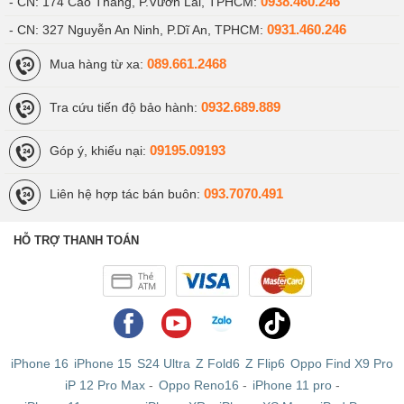
0938.460.246
- CN: 174 Cao Thắng, P.Vườn Lài, TPHCM:
0931.460.246
- CN: 327 Nguyễn An Ninh, P.Dĩ An, TPHCM:
089.661.2468
Mua hàng từ xa:
0932.689.889
Tra cứu tiến độ bảo hành:
09195.09193
Góp ý, khiếu nại:
093.7070.491
Liên hệ hợp tác bán buôn:
HỖ TRỢ THANH TOÁN
iPhone 16
iPhone 15
S24 Ultra
Z Fold6
Z Flip6
Oppo Find X9 Pro
iP 12 Pro Max
-
Oppo Reno16
-
iPhone 11 pro
-