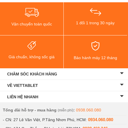
1 đổi 1 trong 30 ngày
Vận chuyển toàn quốc
Giá chuẩn, không sốc giá
Bảo hành máy 12 tháng
CHĂM SÓC KHÁCH HÀNG
VỀ VIETTABLET
LIÊN HỆ NHANH
Tổng đài hỗ trợ - mua hàng
:
0938.060.080
(miễn phí)
0934.060.080
- CN: 27 Lê Văn Việt, P.Tăng Nhơn Phú, HCM: