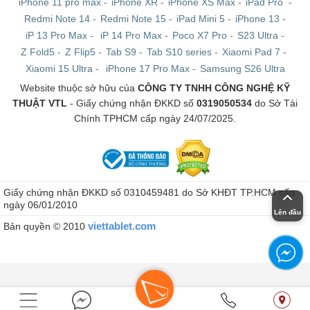
iPhone 11 pro max
-
iPhone XR
-
iPhone XS Max
-
iPad Pro
-
Redmi Note 14
-
Redmi Note 15
-
iPad Mini 5
-
iPhone 13
-
iP 13 Pro Max
-
iP 14 Pro Max
-
Poco X7 Pro
-
S23 Ultra
-
Z Fold5
-
Z Flip5
-
Tab S9
-
Tab S10 series
-
Xiaomi Pad 7
-
Xiaomi 15 Ultra
-
iPhone 17 Pro Max
-
Samsung S26 Ultra
Website thuộc sở hữu của
CÔNG TY TNHH CÔNG NGHỆ KỸ
THUẬT VTL
- Giấy chứng nhận ĐKKD số
0319050534
do Sở Tài
Chính TPHCM cấp ngày 24/07/2025.
Giấy chứng nhận ĐKKD số 0310459481 do Sở KHĐT TP.HCM cấp
ngày 06/01/2010
Lên đầu
viettablet.com
Bản quyền © 2010