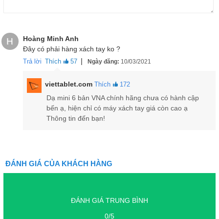
Hoàng Minh Anh
H
Đây có phải hàng xách tay ko ?
|
Trả lời
Thích
57
Ngày đăng:
10/03/2021
viettablet.com
Thích
172
Dạ mini 6 bản VNA chính hãng chưa có hành cập
bến ạ, hiện chỉ có máy xách tay giá còn cao ạ
Thông tin đến bạn!
ĐÁNH GIÁ CỦA KHÁCH HÀNG
iPad Mini 6 thiết kế cạnh viền và nút home vuông vức bắt mắt
Ở mặt lưng, iPad Mini 6 được trang bị 1 camera, cảm biến và 1
ĐÁNH GIÁ TRUNG BÌNH
cụm đèn Flash được xếp dọc ở góc trái của mặt lưng. Các cạnh
0/5
viền và khung máy được vát vuông tinh tế, viền Bezel mỏng tựa