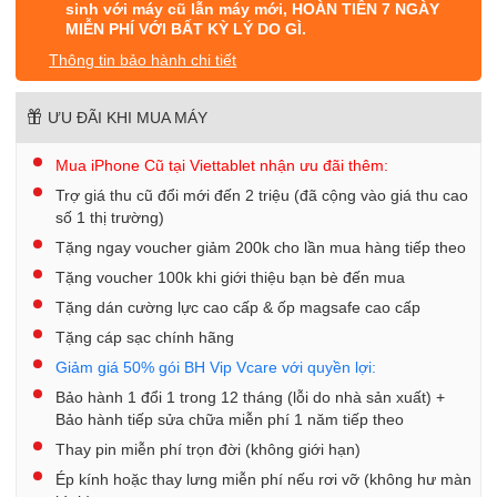
sinh với máy cũ lẫn máy mới, HOÀN TIỀN 7 NGÀY
MIỄN PHÍ VỚI BẤT KỲ LÝ DO GÌ.
Thông tin bảo hành chi tiết
ƯU ĐÃI KHI MUA MÁY
Mua iPhone Cũ tại Viettablet nhận ưu đãi thêm:
Trợ giá thu cũ đổi mới đến 2 triệu (đã cộng vào giá thu cao
số 1 thị trường)
Tặng ngay voucher giảm 200k cho lần mua hàng tiếp theo
Tặng voucher 100k khi giới thiệu bạn bè đến mua
Tặng dán cường lực cao cấp & ốp magsafe cao cấp
Tặng cáp sạc chính hãng
Giảm giá 50% gói BH Vip Vcare với quyền lợi:
Bảo hành 1 đổi 1 trong 12 tháng (lỗi do nhà sản xuất) +
Bảo hành tiếp sửa chữa miễn phí 1 năm tiếp theo
Thay pin miễn phí trọn đời (không giới hạn)
Ép kính hoặc thay lưng miễn phí nếu rơi vỡ (không hư màn