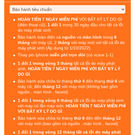
HOÀN TIỀN 7 NGÀY MIỄN PHÍ
VỚI BẤT KỲ LÝ DO GÌ
(điện thoại cũ)
. 1 đổi 1
trong 30 ngày đầu cho tất cả lỗi
do máy phát sinh.
Bảo hành toàn diện cả
nguồn
và
màn hình
trong
6
tháng
với máy cũ, 2
tháng
với máy mới với tất cả lỗi do
máy phát sinh (Áp dụng từ 1/10/2022).
Thay pin iphone
miễn phí trọn đời
(có vcare 1-1)
1 đổi 1 trong vòng 3 tháng
tất cả lỗi do máy phát
sinh,
HOÀN TIỀN 7 NGÀY MIỄN PHÍ VỚI BẤT KỲ LÝ
DO GÌ
.
Bảo hành sửa chữa từ tháng
thứ 4
đến tháng
thứ 6
với
máy cũ, đến
tháng 12
với máy mới (không bao gồm
nguồn , màn hình , faceid)
1 đổi 1 trong vòng 6 tháng
tất cả lỗi do máy phát sinh
với máy cũ lẫn máy mới,
HOÀN TIỀN 7 NGÀY MIỄN PHÍ
VỚI BẤT KỲ LÝ DO GÌ
.
Bảo hành sửa chữa từ tháng
thứ 6
đến đến
tháng 12
với máy mới (bao gồm cả nguồn , màn hình , faceid)
1 đổi 1 trong vòng 12 tháng tất cả lỗi do máy phát