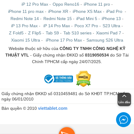
iP 12 Pro Max
-
Oppo Reno16
-
iPhone 11 pro
-
iPhone 11 pro max
-
iPhone XR
-
iPhone XS Max
-
iPad Pro
-
Redmi Note 14
-
Redmi Note 15
-
iPad Mini 5
-
iPhone 13
-
iP 13 Pro Max
-
iP 14 Pro Max
-
Poco X7 Pro
-
S23 Ultra
-
Z Fold5
-
Z Flip5
-
Tab S9
-
Tab S10 series
-
Xiaomi Pad 7
-
Xiaomi 15 Ultra
-
iPhone 17 Pro Max
-
Samsung S26 Ultra
Website thuộc sở hữu của
CÔNG TY TNHH CÔNG NGHỆ KỸ
THUẬT VTL
- Giấy chứng nhận ĐKKD số
0319050534
do Sở Tài
Chính TPHCM cấp ngày 24/07/2025.
Giấy chứng nhận ĐKKD số 0310459481 do Sở KHĐT TP.HCM cấp
ngày 06/01/2010
Lên đầu
viettablet.com
Bản quyền © 2010