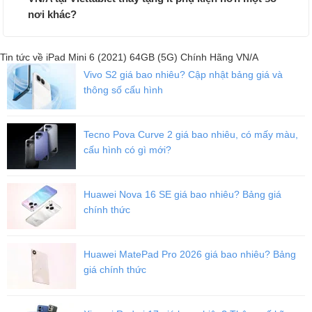
nơi khác?
Tin tức về iPad Mini 6 (2021) 64GB (5G) Chính Hãng VN/A
Vivo S2 giá bao nhiêu? Cập nhật bảng giá và
thông số cấu hình
Tecno Pova Curve 2 giá bao nhiêu, có mấy màu,
cấu hình có gì mới?
Màn hình iPad Mini 6 được mở rộng lên đến 8.3 inches, nhiều màu
sắc mới
Huawei Nova 16 SE giá bao nhiêu? Bảng giá
Bên cạnh đó, chiếc máy tính bảng iPad Mini 6 được "nâng cấp" lên
chính thức
màn hình 8.3 inches
, thay vì màn hình 7.9 inches như các
bản
iPad Mini 5
,
Mini 4
tiền nhiệm. Hơn nữa, màn hình này là màn
hình tràn viền hiện đại, loại bỏ hẳn nút home vật lý giúp cho máy
Huawei MatePad Pro 2026 giá bao nhiêu? Bảng
trở nên cao cấp và sang trọng hơn rất nhiều.
giá chính thức
Tuy nhiên, iPad Mini 6 sẽ không được trang bị FaceID như các
dòng
iPhone 11
,
iPhone 12
mà sẽ có TouchID dưới nút nguồn như
iPad Air 4 vừa qua.