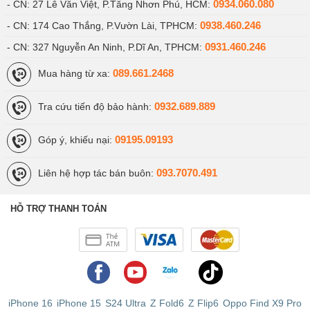
0934.060.080
- CN: 27 Lê Văn Việt, P.Tăng Nhơn Phú, HCM:
0938.460.246
- CN: 174 Cao Thắng, P.Vườn Lài, TPHCM:
0931.460.246
- CN: 327 Nguyễn An Ninh, P.Dĩ An, TPHCM:
089.661.2468
Mua hàng từ xa:
0932.689.889
Tra cứu tiến độ bảo hành:
09195.09193
Góp ý, khiếu nại:
093.7070.491
Liên hệ hợp tác bán buôn:
HỖ TRỢ THANH TOÁN
iPhone 16
iPhone 15
S24 Ultra
Z Fold6
Z Flip6
Oppo Find X9 Pro