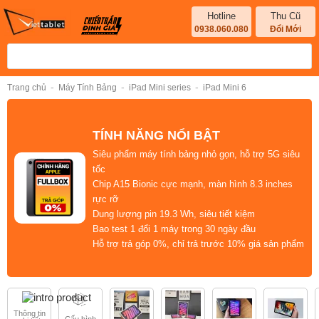
Hotline
Thu Cũ
0938.060.080
Đổi Mới
-
-
-
Trang chủ
Máy Tính Bảng
iPad Mini series
iPad Mini 6
TÍNH NĂNG NỔI BẬT
Siêu phẩm máy tính bảng nhỏ gọn, hỗ trợ 5G siêu
tốc
Chip A15 Bionic
cực mạnh,
màn hình 8.3 inches
rực rỡ
Dung lượng pin
19.3 Wh
, siêu tiết kiệm
Bao test 1 đổi 1 máy trong 30 ngày đầu
Hỗ trợ trả góp 0%, chỉ trả trước 10% giá sản phẩm
Thông tin