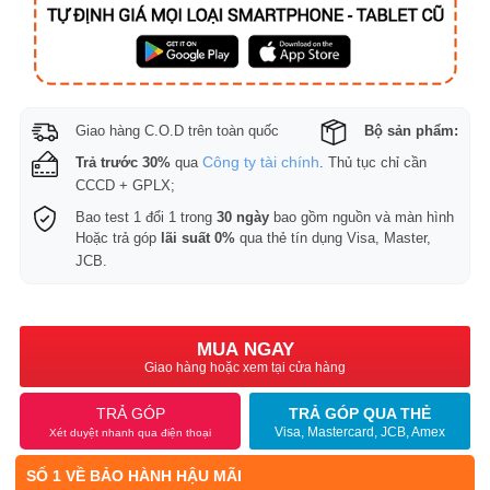
Giao hàng C.O.D trên toàn quốc
Bộ sản phẩm:
Công ty tài chính
Trả trước 30%
qua
. Thủ tục chỉ cần
CCCD + GPLX;
Bao test 1 đổi 1 trong
30 ngày
bao gồm nguồn và màn hình
Hoặc trả góp
lãi suất 0%
qua thẻ tín dụng Visa, Master,
JCB.
MUA NGAY
Giao hàng hoặc xem tại cửa hàng
TRẢ GÓP
TRẢ GÓP QUA THẺ
Visa, Mastercard, JCB, Amex
Xét duyệt nhanh qua điện thoại
SỐ 1 VỀ BẢO HÀNH HẬU MÃI