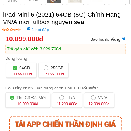
Cấu hình
chi tiết
iPad Mini 6 (2021) 64GB (5G) Chính Hãng
VN/A mới fullbox nguyên seal
1 hỏi đáp
|
10.099.000
đ
Bảo hành:
Vàng
Trả góp chỉ với:
3.029.700
đ
Dung lượng :
64GB
256GB
đ
đ
10.099.000
12.099.000
Có
3 tùy chọn
.Bạn đang chọn
Thu Cũ Đổi Mới
:
Thu Cũ Đổi Mới
LL/A
VN/A
đ
đ
đ
10.099.000
11.299.000
12.099.000