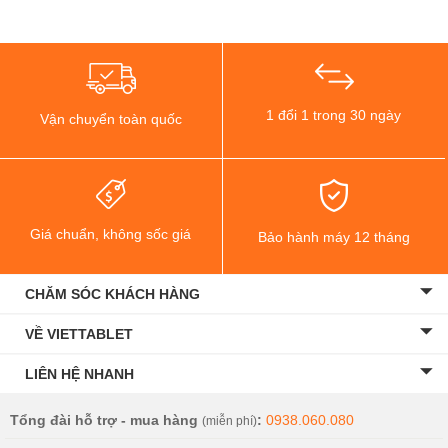
Viên pin 19.3 Wh
, mở khóa bằng vân tay, gọi điện FaceTime
Chiếc iPad Mini 6 này được tích hợp cổng kết nối SmartConnector
giúp máy kết nối với bàn phím và bút Apple thế hệ mới. Điều này sẽ
là món quà đáng giá dành cho người dùng iPad Mini có sở thích về
hội họa...
1 đổi 1 trong 30 ngày
Vận chuyển toàn quốc
Viettablet.com
Giá chuẩn, không sốc giá
Bảo hành máy 12 tháng
CHĂM SÓC KHÁCH HÀNG
VỀ VIETTABLET
LIÊN HỆ NHANH
Tổng đài hỗ trợ - mua hàng
:
0938.060.080
(miễn phí)