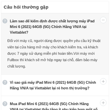
Câu hỏi thường gặp
Đánh giá iPad Mini 6 (2021) 64GB 5G Chính Hãng
Đánh giá thiết kế iPad Mini 6
Về thiết kế, iPad Mini 6 được trình làng với 1 ngoại hình mới tinh, là
Làm sao để kiểm định được chất lượng máy iPad
1 cuộc đại "trùng tu" triệt để từ khung viền, màn hình, camera đến
Mini 6 (2021) 64GB (5G) Chính Hãng VN/A tại
màu sắc, hiệu năng. Theo đó iPad Mini 6 có khung máy vuông vức
Viettablet?
cùng hiệu năng cực khủng tương tự như 1 chiếc
iPad Air 4
Đối với máy cũ, người dùng được quyền yêu cầu kỹ thuật
2020
phiên bản nhỏ.
viên tại cửa hàng mở máy cho khách kiểm tra, và khách
được 7 ngày sử dụng miễn phí hoàn tiền.Với máy mới
Fullbox thì khách sẽ mở hộp ngay tại chỗ, đảm bảo máy
chất lượng.
Vì sao giá máy iPad Mini 6 (2021) 64GB (5G) Chính
Hãng VN/A tại Viettablet lại rẻ hơn thị trường?
Mua iPad Mini 6 (2021) 64GB (5G) Chính Hãng
VN/A tại Viettablet thấy tặng ít phụ kiện hơn một số