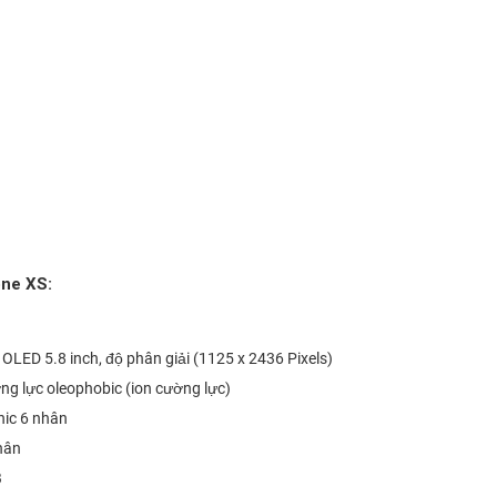
one XS:
OLED 5.8 inch, độ phân giải (1125 x 2436 Pixels)
g lực oleophobic (ion cường lực)
nic 6 nhân
hân
B