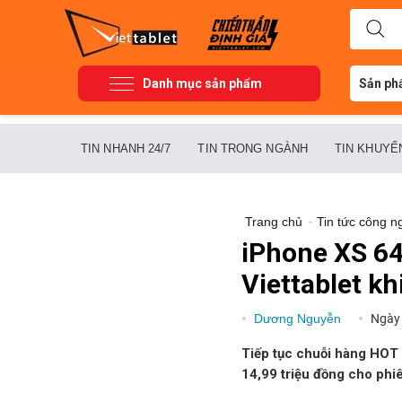
Danh mục sản phẩm
Sản ph
TIN NHANH 24/7
TIN TRONG NGÀNH
TIN KHUYẾ
Trang chủ
-
Tin tức công n
iPhone XS 64
Viettablet kh
Dương Nguyễn
Ngày
Tiếp tục chuỗi hàng HOT g
14,99 triệu đồng cho phi