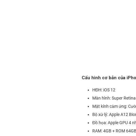
Cấu hình cơ bản của iPh
HĐH: iOS 12
Màn hình: Super Retina 
Mặt kính cảm ứng: Cườn
Bộ xử lý: Apple A12 Bio
Đồ họa: Apple GPU 4 n
RAM: 4GB + ROM 64G