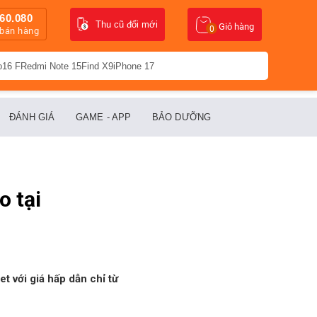
60.080
Thu cũ đổi mới
Giỏ hàng
0
 bán hàng
o16 F
Redmi Note 15
Find X9
iPhone 17
ĐÁNH GIÁ
GAME - APP
BẢO DƯỠNG
 tại
et với giá hấp dẫn chỉ từ