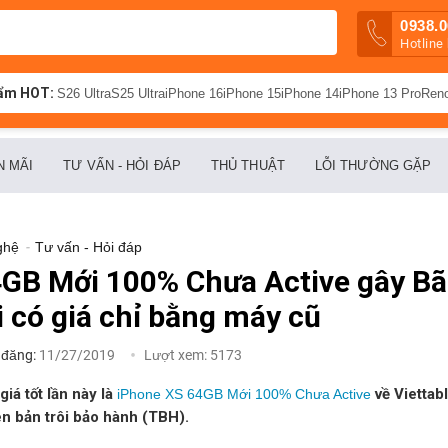
0938.0
Hotline
ẩm HOT:
S26 Ultra
S25 Ultra
iPhone 16
iPhone 15
iPhone 14
iPhone 13 Pro
Ren
N MÃI
TƯ VẤN - HỎI ĐÁP
THỦ THUẬT
LỖI THƯỜNG GẶP
ghệ
-
Tư vấn - Hỏi đáp
GB Mới 100% Chưa Active gây Bão
i có giá chỉ bằng máy cũ
 đăng:
11/27/2019
Lượt xem:
5173
iá tốt lần này là
về Viettabl
iPhone XS 64GB Mới 100% Chưa Active
ên bản trôi bảo hành (TBH).