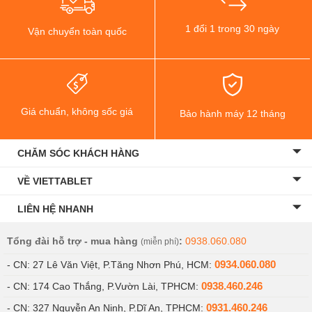
Full HD.1080p@60fps, 720p@240fps.
1 đổi 1 trong 30 ngày
Vận chuyển toàn quốc
Giá chuẩn, không sốc giá
Bảo hành máy 12 tháng
CHĂM SÓC KHÁCH HÀNG
VỀ VIETTABLET
LIÊN HỆ NHANH
Tổng đài hỗ trợ - mua hàng
:
0938.060.080
(miễn phí)
0934.060.080
Có mấy loại iPhone 6 tại Viettablet?
- CN: 27 Lê Văn Việt, P.Tăng Nhơn Phú, HCM:
0938.460.246
- CN: 174 Cao Thắng, P.Vườn Lài, TPHCM:
Ở thời điểm hiện tại thì bạn chỉ có thể chọn mua được
0931.460.246
- CN: 327 Nguyễn An Ninh, P.Dĩ An, TPHCM: