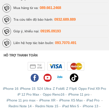
iPhone 6 cũ
mà thôi, Viettablet đang có đủ dung lượng
089.661.2468
Mua hàng từ xa:
16/32/64GB, đủ màu để bạn lựa chọn theo nhu cầu sử
dụng và sở thích của mình.
0932.689.889
Tra cứu tiến độ bảo hành:
Viettablet.com
09195.09193
Góp ý, khiếu nại:
093.7070.491
Liên hệ hợp tác bán buôn:
HỖ TRỢ THANH TOÁN
iPhone 16
iPhone 15
S24 Ultra
Z Fold6
Z Flip6
Oppo Find X9 Pro
iP 12 Pro Max
-
Oppo Reno16
-
iPhone 11 pro
-
iPhone 11 pro max
-
iPhone XR
-
iPhone XS Max
-
iPad Pro
-
Redmi Note 14
-
Redmi Note 15
-
iPad Mini 5
-
iPhone 13
-