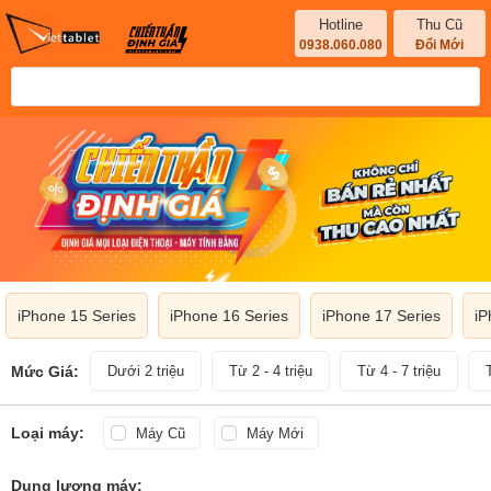
Hotline
Thu Cũ
0938.060.080
Đổi Mới
iPhone 15 Series
iPhone 16 Series
iPhone 17 Series
iP
Mức Giá:
Dưới 2 triệu
Từ 2 - 4 triệu
Từ 4 - 7 triệu
Loại máy:
Máy Cũ
Máy Mới
Dung lượng máy: