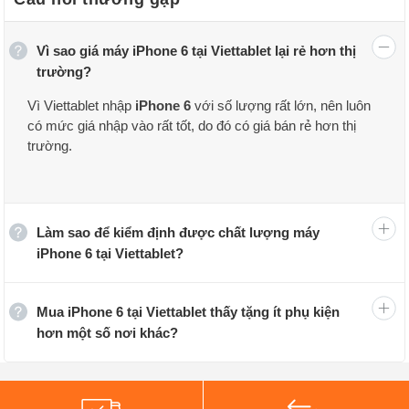
Vì sao giá máy iPhone 6 tại Viettablet lại rẻ hơn thị
trường?
Thông số kỹ thuật của iPhone 6:
Vì Viettablet nhập
iPhone 6
với số lượng rất lớn, nên luôn
có mức giá nhập vào rất tốt, do đó có giá bán rẻ hơn thị
Điện thoại iPhone 6 có màn hình IPS LCD 4.7 inch độ
trường.
phân giải (750 x 1334 pixels), bên trong máy là vi xử lý
Apple A8 (20 nm) 2 nhân, đi kèm với GPU PowerVR
GX6450, RAM 1 GB. iPhone 6 giá rẻ sở hữu viên pin
Làm sao để kiểm định được chất lượng máy
dung lượng 1810 mAh. Model này cũng có công nghệ
iPhone 6 tại Viettablet?
bảo mật vân tay ở nút Home.
Về khả năng chụp ảnh, iPhone 6 xách tay có camera
Mua iPhone 6 tại Viettablet thấy tặng ít phụ kiện
hơn một số nơi khác?
chính độ phân giải 8 MP, f/2.2 tích hợp đèn Dual-LED
dual-tone flash trợ sáng ở mặt sau, và camera phụ độ
phân giải 1.2 MP ở mặt trước. Camera của máy cho khả
năng chụp ảnh ấn tượng, hỗ trợ quay phim chất lượng