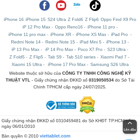
iPhone 16
iPhone 15
S24 Ultra
Z Fold6
Z Flip6
Oppo Find X9 Pro
iP 12 Pro Max
-
Oppo Reno16
-
iPhone 11 pro
-
iPhone 11 pro max
-
iPhone XR
-
iPhone XS Max
-
iPad Pro
-
Redmi Note 14
-
Redmi Note 15
-
iPad Mini 5
-
iPhone 13
-
iP 13 Pro Max
-
iP 14 Pro Max
-
Poco X7 Pro
-
S23 Ultra
-
Z Fold5
-
Z Flip5
-
Tab S9
-
Tab S10 series
-
Xiaomi Pad 7
-
Xiaomi 15 Ultra
-
iPhone 17 Pro Max
-
Samsung S26 Ultra
Website thuộc sở hữu của
CÔNG TY TNHH CÔNG NGHỆ KỸ
THUẬT VTL
- Giấy chứng nhận ĐKKD số
0319050534
do Sở Tài
Chính TPHCM cấp ngày 24/07/2025.
Giấy chứng nhận ĐKKD số 0310459481 do Sở KHĐT TP.HCM cấp
ngày 06/01/2010
Lên đầu
viettablet.com
Bản quyền © 2010