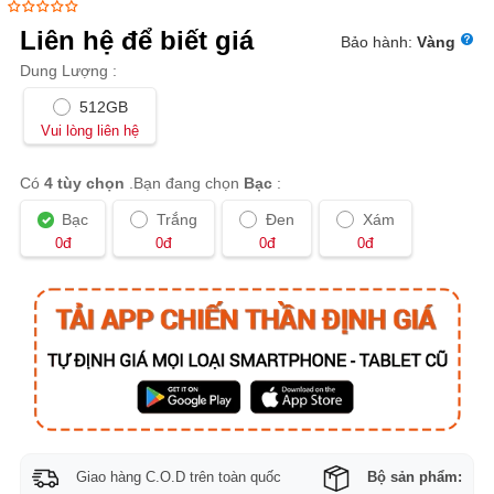
Liên hệ để biết giá
Bảo hành:
Vàng
Dung Lượng :
512GB
Vui lòng liên hệ
Có
4 tùy chọn
.Bạn đang chọn
Bạc
:
Bạc
Trắng
Đen
Xám
đ
đ
đ
đ
0
0
0
0
Giao hàng C.O.D trên toàn quốc
Bộ sản phẩm: