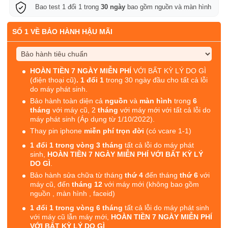
Bao test 1 đổi 1 trong
30 ngày
bao gồm nguồn và màn hình
SỐ 1 VỀ BẢO HÀNH HẬU MÃI
HOÀN TIỀN 7 NGÀY MIỄN PHÍ
VỚI BẤT KỲ LÝ DO GÌ
(điện thoại cũ)
. 1 đổi 1
trong 30 ngày đầu cho tất cả lỗi
do máy phát sinh.
Bảo hành toàn diện cả
nguồn
và
màn hình
trong
6
tháng
với máy cũ, 2
tháng
với máy mới với tất cả lỗi do
máy phát sinh (Áp dụng từ 1/10/2022).
Thay pin iphone
miễn phí trọn đời
(có vcare 1-1)
1 đổi 1 trong vòng 3 tháng
tất cả lỗi do máy phát
sinh,
HOÀN TIỀN 7 NGÀY MIỄN PHÍ VỚI BẤT KỲ LÝ
DO GÌ
.
Bảo hành sửa chữa từ tháng
thứ 4
đến tháng
thứ 6
với
máy cũ, đến
tháng 12
với máy mới (không bao gồm
nguồn , màn hình , faceid)
1 đổi 1 trong vòng 6 tháng
tất cả lỗi do máy phát sinh
với máy cũ lẫn máy mới,
HOÀN TIỀN 7 NGÀY MIỄN PHÍ
VỚI BẤT KỲ LÝ DO GÌ
.