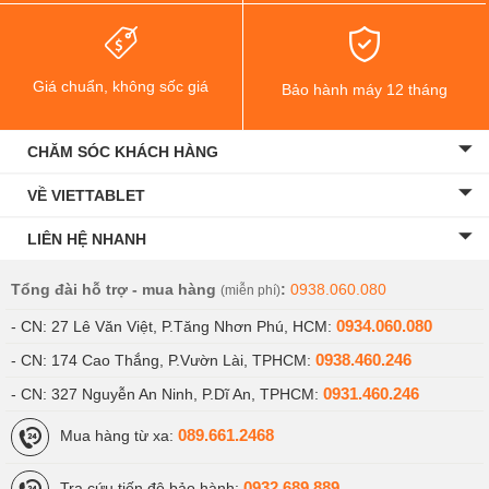
Giá chuẩn, không sốc giá
Bảo hành máy 12 tháng
CHĂM SÓC KHÁCH HÀNG
VỀ VIETTABLET
LIÊN HỆ NHANH
Tổng đài hỗ trợ - mua hàng
:
0938.060.080
(miễn phí)
0934.060.080
- CN: 27 Lê Văn Việt, P.Tăng Nhơn Phú, HCM:
0938.460.246
- CN: 174 Cao Thắng, P.Vườn Lài, TPHCM:
0931.460.246
- CN: 327 Nguyễn An Ninh, P.Dĩ An, TPHCM:
089.661.2468
Mua hàng từ xa:
0932.689.889
Tra cứu tiến độ bảo hành: