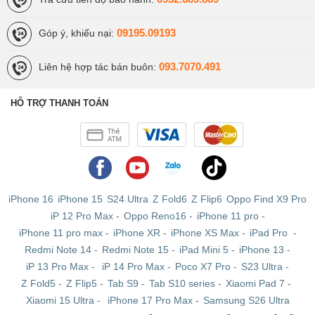
09195.09193
Góp ý, khiếu nại:
093.7070.491
Liên hệ hợp tác bán buôn:
HỖ TRỢ THANH TOÁN
iPhone 16
iPhone 15
S24 Ultra
Z Fold6
Z Flip6
Oppo Find X9 Pro
iP 12 Pro Max
-
Oppo Reno16
-
iPhone 11 pro
-
iPhone 11 pro max
-
iPhone XR
-
iPhone XS Max
-
iPad Pro
-
Redmi Note 14
-
Redmi Note 15
-
iPad Mini 5
-
iPhone 13
-
iP 13 Pro Max
-
iP 14 Pro Max
-
Poco X7 Pro
-
S23 Ultra
-
Z Fold5
-
Z Flip5
-
Tab S9
-
Tab S10 series
-
Xiaomi Pad 7
-
Xiaomi 15 Ultra
-
iPhone 17 Pro Max
-
Samsung S26 Ultra