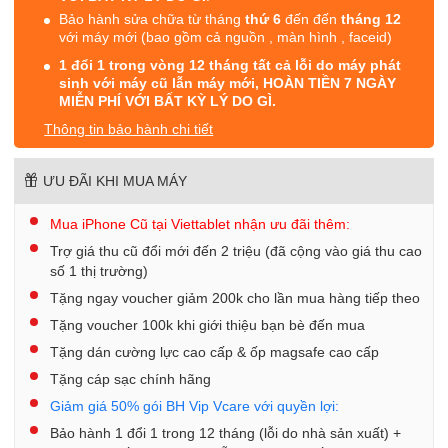
Bảo hành sửa chữa từ tháng
thứ 6
đến đến
tháng 12
với máy mới (bao gồm cả nguồn , màn hình , faceid)
1 đổi 1 trong vòng 12 tháng tất cả lỗi do máy phát
sinh với máy cũ lẫn máy mới, HOÀN TIỀN 7 NGÀY
MIỄN PHÍ VỚI BẤT KỲ LÝ DO GÌ.
Thông tin bảo hành chi tiết
ƯU ĐÃI KHI MUA MÁY
Mua iPhone Cũ tại Viettablet nhận ưu đãi thêm:
Trợ giá thu cũ đổi mới đến 2 triệu (đã cộng vào giá thu cao
số 1 thị trường)
Tặng ngay voucher giảm 200k cho lần mua hàng tiếp theo
Tặng voucher 100k khi giới thiệu bạn bè đến mua
Tặng dán cường lực cao cấp & ốp magsafe cao cấp
Tặng cáp sạc chính hãng
Giảm giá 50% gói BH Vip Vcare với quyền lợi:
Bảo hành 1 đổi 1 trong 12 tháng (lỗi do nhà sản xuất) +