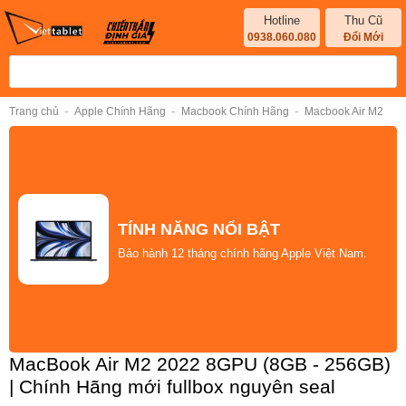
Hotline
Thu Cũ
0938.060.080
Đổi Mới
-
-
-
Trang chủ
Apple Chính Hãng
Macbook Chính Hãng
Macbook Air M2
TÍNH NĂNG NỔI BẬT
Bảo hành 12 tháng chính hãng Apple Việt Nam.
MacBook Air M2 2022 8GPU (8GB - 256GB)
| Chính Hãng mới fullbox nguyên seal