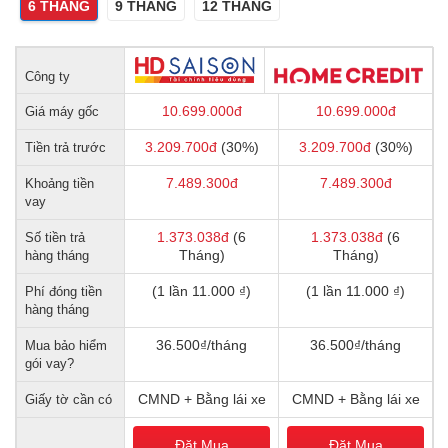
6 THÁNG
9 THÁNG
12 THÁNG
Công ty
10.699.000
đ
10.699.000
đ
Giá máy gốc
3.209.700
đ
(30%)
3.209.700
đ
(30%)
Tiền trả trước
7.489.300
đ
7.489.300
đ
Khoảng tiền
vay
1.373.038
đ
(6
1.373.038
đ
(6
Số tiền trả
Tháng)
Tháng)
hàng tháng
(1 lần 11.000 ₫)
(1 lần 11.000 ₫)
Phí đóng tiền
hàng tháng
36.500₫/tháng
36.500₫/tháng
Mua bảo hiểm
gói vay?
CMND + Bằng lái xe
CMND + Bằng lái xe
Giấy tờ cần có
Đặt Mua
Đặt Mua