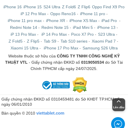
iPhone 16
iPhone 15
S24 Ultra
Z Fold6
Z Flip6
Oppo Find X9 Pro
iP 12 Pro Max
-
Oppo Reno16
-
iPhone 11 pro
-
iPhone 11 pro max
-
iPhone XR
-
iPhone XS Max
-
iPad Pro
-
Redmi Note 14
-
Redmi Note 15
-
iPad Mini 5
-
iPhone 13
-
iP 13 Pro Max
-
iP 14 Pro Max
-
Poco X7 Pro
-
S23 Ultra
-
Z Fold5
-
Z Flip5
-
Tab S9
-
Tab S10 series
-
Xiaomi Pad 7
-
Xiaomi 15 Ultra
-
iPhone 17 Pro Max
-
Samsung S26 Ultra
Website thuộc sở hữu của
CÔNG TY TNHH CÔNG NGHỆ KỸ
THUẬT VTL
- Giấy chứng nhận ĐKKD số
0319050534
do Sở Tài
Chính TPHCM cấp ngày 24/07/2025.
Giấy chứng nhận ĐKKD số 0310459481 do Sở KHĐT TP.HCM cấp
ngày 06/01/2010
Lên đầu
viettablet.com
Bản quyền © 2010