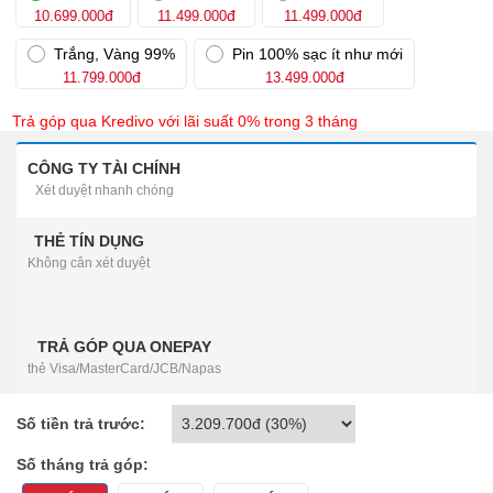
đ
đ
đ
10.699.000
11.499.000
11.499.000
Trắng, Vàng 99%
Pin 100% sạc ít như mới
đ
đ
11.799.000
13.499.000
Trả góp qua Kredivo với lãi suất 0% trong 3 tháng
CÔNG TY TÀI CHÍNH
Xét duyệt nhanh chóng
THẺ TÍN DỤNG
Không cân xét duyệt
TRẢ GÓP QUA ONEPAY
thẻ Visa/MasterCard/JCB/Napas
Số tiền trả trước:
Số tháng trả góp: