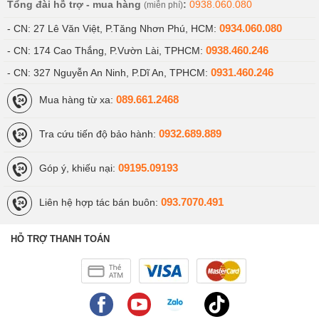
Tổng đài hỗ trợ - mua hàng
:
0938.060.080
(miễn phí)
0934.060.080
- CN: 27 Lê Văn Việt, P.Tăng Nhơn Phú, HCM:
0938.460.246
- CN: 174 Cao Thắng, P.Vườn Lài, TPHCM:
0931.460.246
- CN: 327 Nguyễn An Ninh, P.Dĩ An, TPHCM:
089.661.2468
Mua hàng từ xa:
0932.689.889
Tra cứu tiến độ bảo hành:
09195.09193
Góp ý, khiếu nại:
093.7070.491
Liên hệ hợp tác bán buôn:
HỖ TRỢ THANH TOÁN