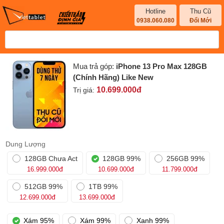
Hotline
Thu Cũ
0938.060.080
Đổi Mới
Mua trả góp:
iPhone 13 Pro Max 128GB
(Chính Hãng) Like New
10.699.000
đ
Trị giá:
Dung Lượng
128GB Chưa Act
128GB 99%
256GB 99%
đ
đ
đ
16.999.000
10.699.000
11.799.000
512GB 99%
1TB 99%
đ
đ
12.699.000
13.699.000
Xám 95%
Xám 99%
Xanh 99%