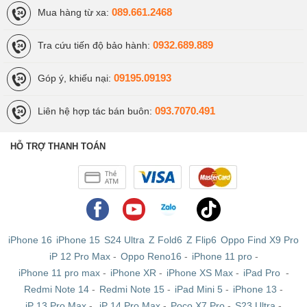
089.661.2468
Mua hàng từ xa:
0932.689.889
Tra cứu tiến độ bảo hành:
09195.09193
Góp ý, khiếu nại:
093.7070.491
Liên hệ hợp tác bán buôn:
HỖ TRỢ THANH TOÁN
iPhone 16
iPhone 15
S24 Ultra
Z Fold6
Z Flip6
Oppo Find X9 Pro
iP 12 Pro Max
-
Oppo Reno16
-
iPhone 11 pro
-
iPhone 11 pro max
-
iPhone XR
-
iPhone XS Max
-
iPad Pro
-
Redmi Note 14
-
Redmi Note 15
-
iPad Mini 5
-
iPhone 13
-
iP 13 Pro Max
-
iP 14 Pro Max
-
Poco X7 Pro
-
S23 Ultra
-