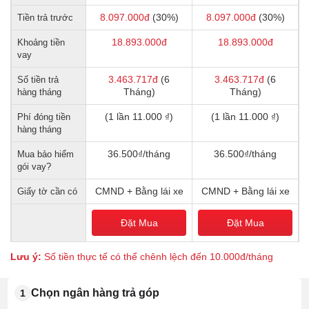
8.097.000
đ
(30%)
8.097.000
đ
(30%)
Tiền trả trước
18.893.000
đ
18.893.000
đ
Khoảng tiền
vay
3.463.717
đ
(6
3.463.717
đ
(6
Số tiền trả
Tháng)
Tháng)
hàng tháng
(1 lần 11.000 ₫)
(1 lần 11.000 ₫)
Phí đóng tiền
hàng tháng
36.500₫/tháng
36.500₫/tháng
Mua bảo hiểm
gói vay?
CMND + Bằng lái xe
CMND + Bằng lái xe
Giấy tờ cần có
Đặt Mua
Đặt Mua
Lưu ý:
Số tiền thực tế có thể chênh lệch đến 10.000đ/tháng
Chọn ngân hàng trả góp
1