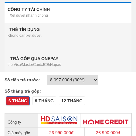
CÔNG TY TÀI CHÍNH
Xét duyệt nhanh chóng
THẺ TÍN DỤNG
Không cân xét duyệt
TRẢ GÓP QUA ONEPAY
thẻ Visa/MasterCard/JCB/Napas
Số tiền trả trước:
Số tháng trả góp:
6 THÁNG
9 THÁNG
12 THÁNG
Công ty
26.990.000
đ
26.990.000
đ
Giá máy gốc