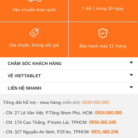
1 đổi 1 trong 30 ngày
Vận chuyển toàn quốc
Giá chuẩn, không sốc giá
Bảo hành máy 12 tháng
CHĂM SÓC KHÁCH HÀNG
VỀ VIETTABLET
LIÊN HỆ NHANH
Tổng đài hỗ trợ - mua hàng
:
0938.060.080
(miễn phí)
0934.060.080
- CN: 27 Lê Văn Việt, P.Tăng Nhơn Phú, HCM:
0938.460.246
- CN: 174 Cao Thắng, P.Vườn Lài, TPHCM:
0931.460.246
- CN: 327 Nguyễn An Ninh, P.Dĩ An, TPHCM: