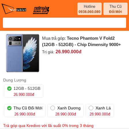
Hotline
Thu Cũ
0938.060.080
Đổi Mới
Mua trả góp:
Tecno Phantom V Fold2
(12GB - 512GB) - Chip Dimensity 9000+
26.990.000
đ
Trị giá:
Dung Lượng
12GB - 512GB
đ
26.990.000
Thu Cũ Đổi Mới
Xanh Dương
Xanh Lá
đ
đ
đ
26.990.000
28.990.000
28.990.000
Trả góp qua Kredivo với lãi suất 0% trong 3 tháng