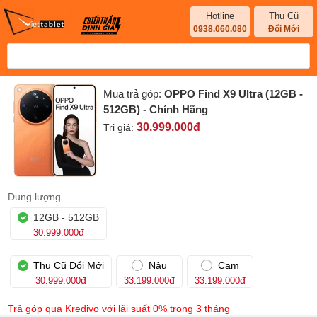
Hotline
Thu Cũ
0938.060.080
Đổi Mới
Mua trả góp:
OPPO Find X9 Ultra (12GB -
512GB) - Chính Hãng
30.999.000
đ
Trị giá:
Dung lượng
12GB - 512GB
đ
30.999.000
Thu Cũ Đổi Mới
Nâu
Cam
đ
đ
đ
30.999.000
33.199.000
33.199.000
Trả góp qua Kredivo với lãi suất 0% trong 3 tháng