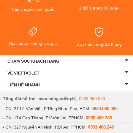
1 đổi 1 trong 30 ngày
Vận chuyển toàn quốc
Giá chuẩn, không sốc giá
Bảo hành máy 12 tháng
CHĂM SÓC KHÁCH HÀNG
VỀ VIETTABLET
LIÊN HỆ NHANH
Tổng đài hỗ trợ - mua hàng
:
0938.060.080
(miễn phí)
0934.060.080
- CN: 27 Lê Văn Việt, P.Tăng Nhơn Phú, HCM:
0938.460.246
- CN: 174 Cao Thắng, P.Vườn Lài, TPHCM:
0931.460.246
- CN: 327 Nguyễn An Ninh, P.Dĩ An, TPHCM: