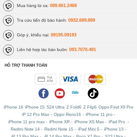
089.661.2468
Mua hàng từ xa:
0932.689.889
Tra cứu tiến độ bảo hành:
09195.09193
Góp ý, khiếu nại:
093.7070.491
Liên hệ hợp tác bán buôn:
HỖ TRỢ THANH TOÁN
iPhone 16
iPhone 15
S24 Ultra
Z Fold6
Z Flip6
Oppo Find X9 Pro
iP 12 Pro Max
-
Oppo Reno16
-
iPhone 11 pro
-
iPhone 11 pro max
-
iPhone XR
-
iPhone XS Max
-
iPad Pro
-
Redmi Note 14
-
Redmi Note 15
-
iPad Mini 5
-
iPhone 13
-
iP 13 Pro Max
-
iP 14 Pro Max
-
Poco X7 Pro
-
S23 Ultra
-