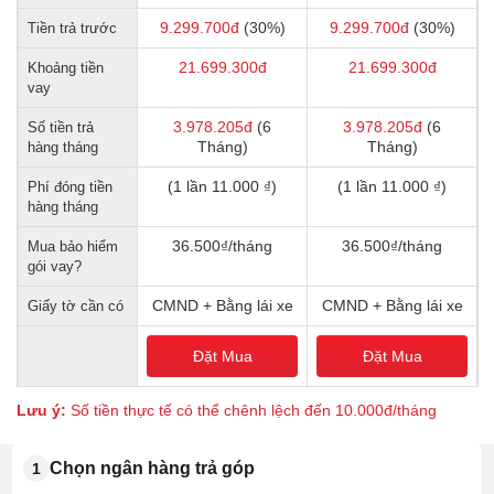
9.299.700
đ
(30%)
9.299.700
đ
(30%)
Tiền trả trước
21.699.300
đ
21.699.300
đ
Khoảng tiền
vay
3.978.205
đ
(6
3.978.205
đ
(6
Số tiền trả
Tháng)
Tháng)
hàng tháng
(1 lần 11.000 ₫)
(1 lần 11.000 ₫)
Phí đóng tiền
hàng tháng
36.500₫/tháng
36.500₫/tháng
Mua bảo hiểm
gói vay?
CMND + Bằng lái xe
CMND + Bằng lái xe
Giấy tờ cần có
Đặt Mua
Đặt Mua
Lưu ý:
Số tiền thực tế có thể chênh lệch đến 10.000đ/tháng
Chọn ngân hàng trả góp
1