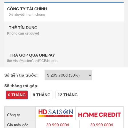
CÔNG TY TÀI CHÍNH
Xét duyệt nhanh chóng
THẺ TÍN DỤNG
Không cân xét duyệt
TRẢ GÓP QUA ONEPAY
thẻ Visa/MasterCard/JCB/Napas
Số tiền trả trước:
Số tháng trả góp:
6 THÁNG
9 THÁNG
12 THÁNG
Công ty
30.999.000
đ
30.999.000
đ
Giá máy gốc