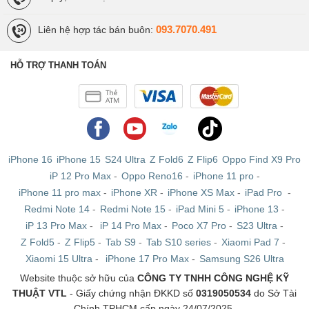
093.7070.491
Liên hệ hợp tác bán buôn:
HỖ TRỢ THANH TOÁN
iPhone 16
iPhone 15
S24 Ultra
Z Fold6
Z Flip6
Oppo Find X9 Pro
iP 12 Pro Max
-
Oppo Reno16
-
iPhone 11 pro
-
iPhone 11 pro max
-
iPhone XR
-
iPhone XS Max
-
iPad Pro
-
Redmi Note 14
-
Redmi Note 15
-
iPad Mini 5
-
iPhone 13
-
iP 13 Pro Max
-
iP 14 Pro Max
-
Poco X7 Pro
-
S23 Ultra
-
Z Fold5
-
Z Flip5
-
Tab S9
-
Tab S10 series
-
Xiaomi Pad 7
-
Xiaomi 15 Ultra
-
iPhone 17 Pro Max
-
Samsung S26 Ultra
Website thuộc sở hữu của
CÔNG TY TNHH CÔNG NGHỆ KỸ
THUẬT VTL
- Giấy chứng nhận ĐKKD số
0319050534
do Sở Tài
Chính TPHCM cấp ngày 24/07/2025.