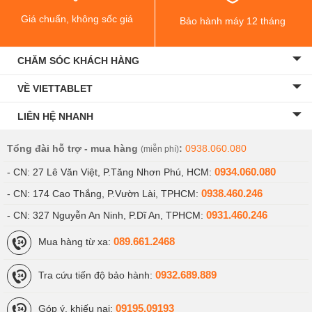
Giá chuẩn, không sốc giá
Bảo hành máy 12 tháng
CHĂM SÓC KHÁCH HÀNG
VỀ VIETTABLET
LIÊN HỆ NHANH
Tổng đài hỗ trợ - mua hàng
:
0938.060.080
(miễn phí)
0934.060.080
- CN: 27 Lê Văn Việt, P.Tăng Nhơn Phú, HCM:
0938.460.246
- CN: 174 Cao Thắng, P.Vườn Lài, TPHCM:
0931.460.246
- CN: 327 Nguyễn An Ninh, P.Dĩ An, TPHCM:
089.661.2468
Mua hàng từ xa:
0932.689.889
Tra cứu tiến độ bảo hành:
09195.09193
Góp ý, khiếu nại: