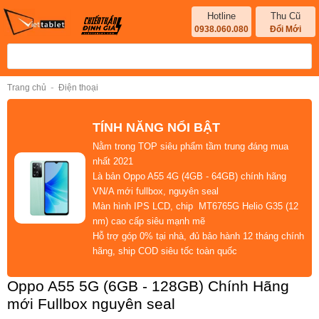
Hotline
Thu Cũ
0938.060.080
Đổi Mới
-
Trang chủ
Điện thoại
TÍNH NĂNG NỔI BẬT
Nằm trong
TOP siêu phẩm tầm trung đáng mua
nhất 2021
Là bản Oppo A55 4G (4GB - 64GB)
chính hãng
VN/A mới fullbox
,
nguyên seal
Màn hình
IPS LCD
, chip
MT6765G Helio G35 (12
nm)
cao cấp siêu mạnh mẽ
Hỗ trợ
góp 0% tại nhà
, đủ
bảo hành 12 tháng chính
hãng
,
ship COD
siêu tốc
toàn quốc
Oppo A55 5G (6GB - 128GB) Chính Hãng
mới Fullbox nguyên seal