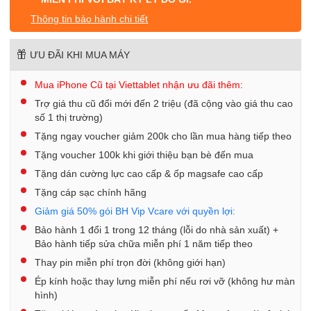
Thông tin bảo hành chi tiết
ƯU ĐÃI KHI MUA MÁY
Mua iPhone Cũ tại Viettablet nhận ưu đãi thêm:
Trợ giá thu cũ đổi mới đến 2 triệu (đã cộng vào giá thu cao
số 1 thị trường)
Tặng ngay voucher giảm 200k cho lần mua hàng tiếp theo
Tặng voucher 100k khi giới thiệu bạn bè đến mua
Tặng dán cường lực cao cấp & ốp magsafe cao cấp
Tặng cáp sạc chính hãng
Giảm giá 50% gói BH Vip Vcare với quyền lợi:
Bảo hành 1 đổi 1 trong 12 tháng (lỗi do nhà sản xuất) +
Bảo hành tiếp sửa chữa miễn phí 1 năm tiếp theo
Thay pin miễn phí trọn đời (không giới hạn)
Ép kính hoặc thay lưng miễn phí nếu rơi vỡ (không hư màn
hình)