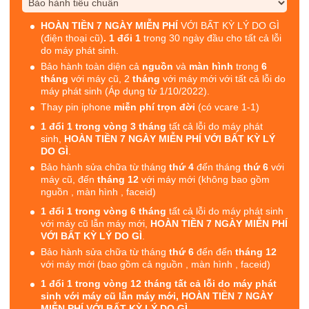
HOÀN TIỀN 7 NGÀY MIỄN PHÍ
VỚI BẤT KỲ LÝ DO GÌ
(điện thoại cũ)
. 1 đổi 1
trong 30 ngày đầu cho tất cả lỗi
do máy phát sinh.
Bảo hành toàn diện cả
nguồn
và
màn hình
trong
6
tháng
với máy cũ, 2
tháng
với máy mới với tất cả lỗi do
máy phát sinh (Áp dụng từ 1/10/2022).
Thay pin iphone
miễn phí trọn đời
(có vcare 1-1)
1 đổi 1 trong vòng 3 tháng
tất cả lỗi do máy phát
sinh,
HOÀN TIỀN 7 NGÀY MIỄN PHÍ VỚI BẤT KỲ LÝ
DO GÌ
.
Bảo hành sửa chữa từ tháng
thứ 4
đến tháng
thứ 6
với
máy cũ, đến
tháng 12
với máy mới (không bao gồm
nguồn , màn hình , faceid)
1 đổi 1 trong vòng 6 tháng
tất cả lỗi do máy phát sinh
với máy cũ lẫn máy mới,
HOÀN TIỀN 7 NGÀY MIỄN PHÍ
VỚI BẤT KỲ LÝ DO GÌ
.
Bảo hành sửa chữa từ tháng
thứ 6
đến đến
tháng 12
với máy mới (bao gồm cả nguồn , màn hình , faceid)
1 đổi 1 trong vòng 12 tháng tất cả lỗi do máy phát
sinh với máy cũ lẫn máy mới, HOÀN TIỀN 7 NGÀY
MIỄN PHÍ VỚI BẤT KỲ LÝ DO GÌ.