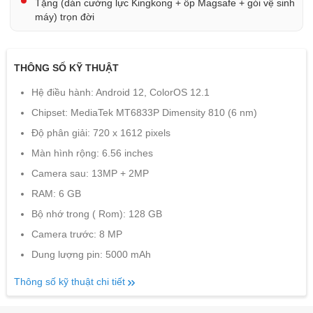
Tặng (dán cường lực Kingkong + ốp Magsafe + gói vệ sinh
máy) trọn đời
THÔNG SỐ KỸ THUẬT
Hệ điều hành: Android 12, ColorOS 12.1
Chipset: MediaTek MT6833P Dimensity 810 (6 nm)
Độ phân giải: 720 x 1612 pixels
Màn hình rộng: 6.56 inches
Camera sau: 13MP + 2MP
RAM: 6 GB
Bộ nhớ trong ( Rom): 128 GB
Camera trước: 8 MP
Dung lượng pin: 5000 mAh
Thông số kỹ thuật chi tiết