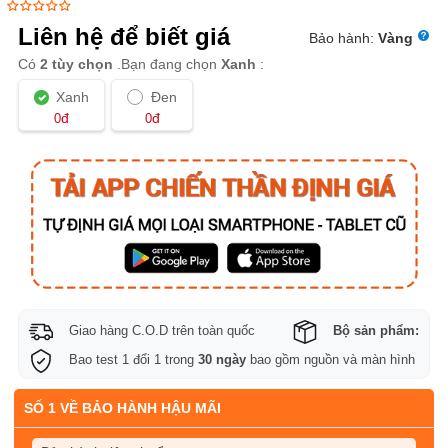
Liên hệ để biết giá
Bảo hành:
Vàng
Có
2 tùy chọn
.Bạn đang chọn
Xanh
:
Xanh
Đen
đ
đ
0
0
Giao hàng C.O.D trên toàn quốc
Bộ sản phẩm:
Bao test 1 đổi 1 trong
30 ngày
bao gồm nguồn và màn hình
SỐ 1 VỀ BẢO HÀNH HẬU MÃI