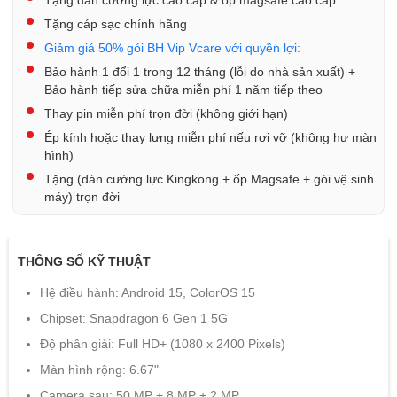
Tặng cáp sạc chính hãng
Giảm giá 50% gói BH Vip Vcare với quyền lợi:
Bảo hành 1 đổi 1 trong 12 tháng (lỗi do nhà sản xuất) +
Bảo hành tiếp sửa chữa miễn phí 1 năm tiếp theo
Thay pin miễn phí trọn đời (không giới hạn)
Ép kính hoặc thay lưng miễn phí nếu rơi vỡ (không hư màn
hình)
Tặng (dán cường lực Kingkong + ốp Magsafe + gói vệ sinh
máy) trọn đời
THÔNG SỐ KỸ THUẬT
Hệ điều hành: Android 15, ColorOS 15
Chipset: Snapdragon 6 Gen 1 5G
Độ phân giải: Full HD+ (1080 x 2400 Pixels)
Màn hình rộng: 6.67"
Camera sau: 50 MP + 8 MP + 2 MP