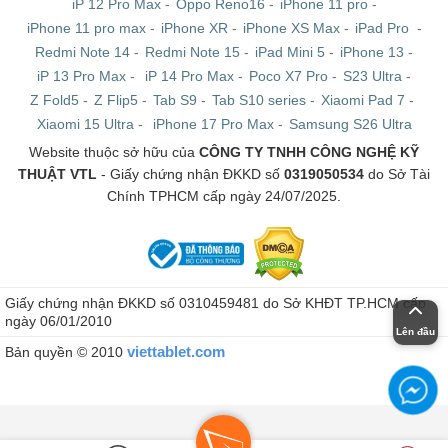
iP 12 Pro Max
-
Oppo Reno16
-
iPhone 11 pro
-
iPhone 11 pro max
-
iPhone XR
-
iPhone XS Max
-
iPad Pro
-
Redmi Note 14
-
Redmi Note 15
-
iPad Mini 5
-
iPhone 13
-
iP 13 Pro Max
-
iP 14 Pro Max
-
Poco X7 Pro
-
S23 Ultra
-
Z Fold5
-
Z Flip5
-
Tab S9
-
Tab S10 series
-
Xiaomi Pad 7
-
Xiaomi 15 Ultra
-
iPhone 17 Pro Max
-
Samsung S26 Ultra
Website thuộc sở hữu của
CÔNG TY TNHH CÔNG NGHỆ KỸ
THUẬT VTL
- Giấy chứng nhận ĐKKD số
0319050534
do Sở Tài
Chính TPHCM cấp ngày 24/07/2025.
Giấy chứng nhận ĐKKD số 0310459481 do Sở KHĐT TP.HCM cấp
ngày 06/01/2010
Lên đầu
viettablet.com
Bản quyền © 2010