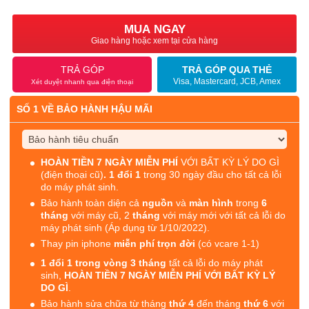
MUA NGAY
Giao hàng hoặc xem tại cửa hàng
TRẢ GÓP
TRẢ GÓP QUA THẺ
Visa, Mastercard, JCB, Amex
Xét duyệt nhanh qua điện thoại
SỐ 1 VỀ BẢO HÀNH HẬU MÃI
HOÀN TIỀN 7 NGÀY MIỄN PHÍ
VỚI BẤT KỲ LÝ DO GÌ
(điện thoại cũ)
. 1 đổi 1
trong 30 ngày đầu cho tất cả lỗi
do máy phát sinh.
Bảo hành toàn diện cả
nguồn
và
màn hình
trong
6
tháng
với máy cũ, 2
tháng
với máy mới với tất cả lỗi do
máy phát sinh (Áp dụng từ 1/10/2022).
Thay pin iphone
miễn phí trọn đời
(có vcare 1-1)
1 đổi 1 trong vòng 3 tháng
tất cả lỗi do máy phát
sinh,
HOÀN TIỀN 7 NGÀY MIỄN PHÍ VỚI BẤT KỲ LÝ
DO GÌ
.
Bảo hành sửa chữa từ tháng
thứ 4
đến tháng
thứ 6
với