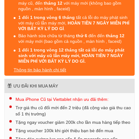
máy cũ, đến
tháng 12
với máy mới (không bao gồm
nguồn , màn hình , faceid)
1 đổi 1 trong vòng 6 tháng
tất cả lỗi do máy phát sinh
với máy cũ lẫn máy mới,
HOÀN TIỀN 7 NGÀY MIỄN PHÍ
VỚI BẤT KỲ LÝ DO GÌ
.
Bảo hành sửa chữa từ tháng
thứ 6
đến đến
tháng 12
với máy mới (bao gồm cả nguồn , màn hình , faceid)
1 đổi 1 trong vòng 12 tháng tất cả lỗi do máy phát
sinh với máy cũ lẫn máy mới, HOÀN TIỀN 7 NGÀY
MIỄN PHÍ VỚI BẤT KỲ LÝ DO GÌ.
Thông tin bảo hành chi tiết
ƯU ĐÃI KHI MUA MÁY
Mua iPhone Cũ tại Viettablet nhận ưu đãi thêm:
Trợ giá thu cũ đổi mới đến 2 triệu (đã cộng vào giá thu cao
số 1 thị trường)
Tặng ngay voucher giảm 200k cho lần mua hàng tiếp theo
Tặng voucher 100k khi giới thiệu bạn bè đến mua
Tặng dán cường lực cao cấp & ốp magsafe cao cấp