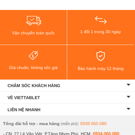
1 đổi 1 trong 30 ngày
Vận chuyển toàn quốc
Giá chuẩn, không sốc giá
Bảo hành máy 12 tháng
CHĂM SÓC KHÁCH HÀNG
VỀ VIETTABLET
LIÊN HỆ NHANH
Tổng đài hỗ trợ - mua hàng
:
0938.060.080
(miễn phí)
0934.060.080
- CN: 27 Lê Văn Việt, P.Tăng Nhơn Phú, HCM: