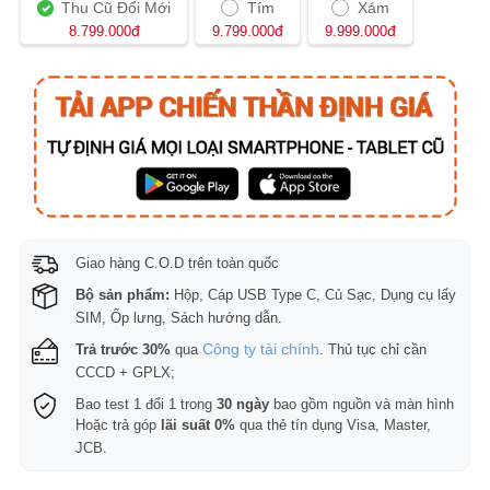
Thu Cũ Đổi Mới
Tím
Xám
đ
đ
đ
8.799.000
9.799.000
9.999.000
Giao hàng C.O.D trên toàn quốc
Bộ sản phẩm:
Hộp, Cáp USB Type C, Củ Sạc, Dụng cụ lấy
SIM, Ốp lưng, Sách hướng dẫn.
Công ty tài chính
Trả trước 30%
qua
. Thủ tục chỉ cần
CCCD + GPLX;
Bao test 1 đổi 1 trong
30 ngày
bao gồm nguồn và màn hình
Hoặc trả góp
lãi suất 0%
qua thẻ tín dụng Visa, Master,
JCB.