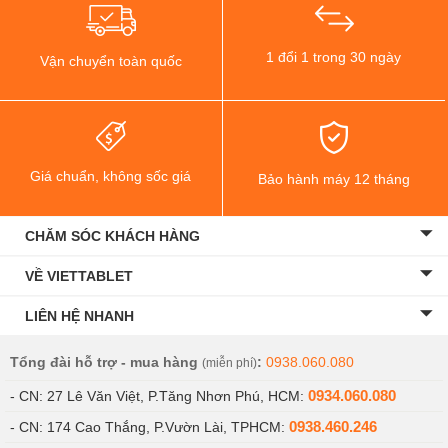
1 đổi 1 trong 30 ngày
Vận chuyển toàn quốc
Giá chuẩn, không sốc giá
Bảo hành máy 12 tháng
CHĂM SÓC KHÁCH HÀNG
VỀ VIETTABLET
LIÊN HỆ NHANH
Tổng đài hỗ trợ - mua hàng
:
0938.060.080
(miễn phí)
0934.060.080
- CN: 27 Lê Văn Việt, P.Tăng Nhơn Phú, HCM:
0938.460.246
- CN: 174 Cao Thắng, P.Vườn Lài, TPHCM: