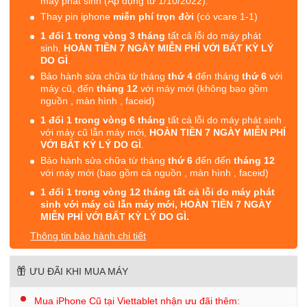
máy phát sinh (Áp dụng từ 1/10/2022).
Thay pin iphone
miễn phí trọn đời
(có vcare 1-1)
1 đổi 1 trong vòng 3 tháng
tất cả lỗi do máy phát
sinh,
HOÀN TIỀN 7 NGÀY MIỄN PHÍ VỚI BẤT KỲ LÝ
DO GÌ
.
Bảo hành sửa chữa từ tháng
thứ 4
đến tháng
thứ 6
với
máy cũ, đến
tháng 12
với máy mới (không bao gồm
nguồn , màn hình , faceid)
1 đổi 1 trong vòng 6 tháng
tất cả lỗi do máy phát sinh
với máy cũ lẫn máy mới,
HOÀN TIỀN 7 NGÀY MIỄN PHÍ
VỚI BẤT KỲ LÝ DO GÌ
.
Bảo hành sửa chữa từ tháng
thứ 6
đến đến
tháng 12
với máy mới (bao gồm cả nguồn , màn hình , faceid)
1 đổi 1 trong vòng 12 tháng tất cả lỗi do máy phát
sinh với máy cũ lẫn máy mới, HOÀN TIỀN 7 NGÀY
MIỄN PHÍ VỚI BẤT KỲ LÝ DO GÌ.
Thông tin bảo hành chi tiết
ƯU ĐÃI KHI MUA MÁY
Mua iPhone Cũ tại Viettablet nhận ưu đãi thêm: