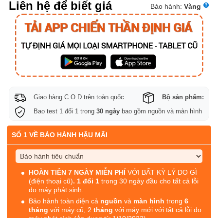
Liên hệ để biết giá
Bảo hành:
Vàng
Giao hàng C.O.D trên toàn quốc
Bộ sản phẩm:
Bao test 1 đổi 1 trong
30 ngày
bao gồm nguồn và màn hình
SỐ 1 VỀ BẢO HÀNH HẬU MÃI
HOÀN TIỀN 7 NGÀY MIỄN PHÍ
VỚI BẤT KỲ LÝ DO GÌ
(điện thoại cũ)
. 1 đổi 1
trong 30 ngày đầu cho tất cả lỗi
do máy phát sinh.
Bảo hành toàn diện cả
nguồn
và
màn hình
trong
6
tháng
với máy cũ, 2
tháng
với máy mới với tất cả lỗi do