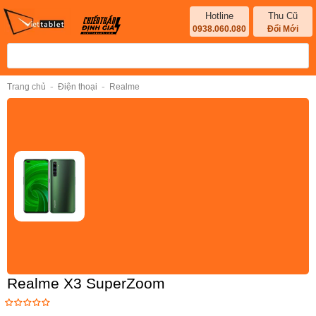
Hotline
Thu Cũ
0938.060.080
Đổi Mới
-
-
Trang chủ
Điện thoại
Realme
Realme X3 SuperZoom