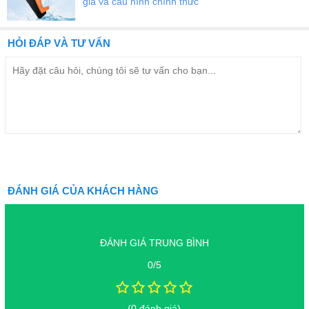
giá và cấu hình chính thức
HỎI ĐÁP VÀ TƯ VẤN
ĐÁNH GIÁ CỦA KHÁCH HÀNG
ĐÁNH GIÁ TRUNG BÌNH
0/5
(0 đánh giá)