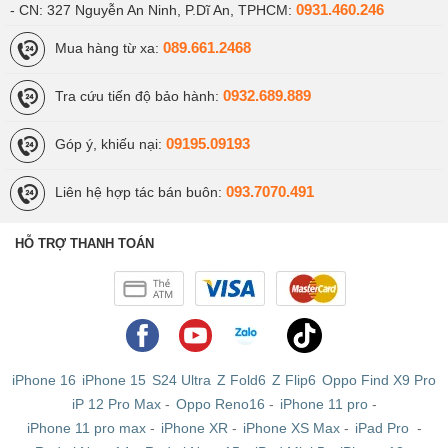
0931.460.246
- CN: 327 Nguyễn An Ninh, P.Dĩ An, TPHCM:
089.661.2468
Mua hàng từ xa:
0932.689.889
Tra cứu tiến độ bảo hành:
09195.09193
Góp ý, khiếu nại:
093.7070.491
Liên hệ hợp tác bán buôn:
HỖ TRỢ THANH TOÁN
iPhone 16
iPhone 15
S24 Ultra
Z Fold6
Z Flip6
Oppo Find X9 Pro
iP 12 Pro Max
-
Oppo Reno16
-
iPhone 11 pro
-
iPhone 11 pro max
-
iPhone XR
-
iPhone XS Max
-
iPad Pro
-