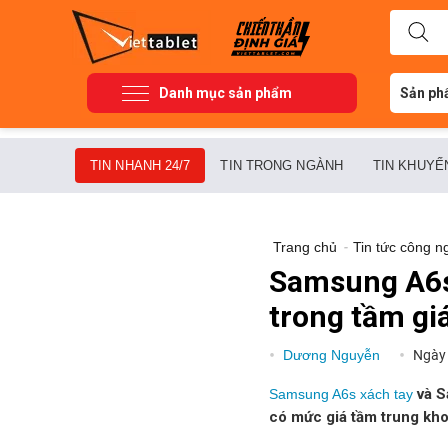
Danh mục sản phẩm
Sản ph
TIN NHANH 24/7
TIN TRONG NGÀNH
TIN KHUYẾ
Trang chủ
-
Tin tức công n
Samsung A6s
trong tầm gi
Dương Nguyễn
Ngày
và S
Samsung A6s xách tay
có mức giá tầm trung khoả