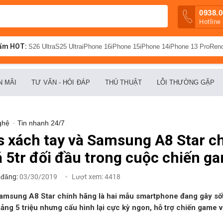
0938.0
Hotline
ẩm HOT:
S26 Ultra
S25 Ultra
iPhone 16
iPhone 15
iPhone 14
iPhone 13 Pro
Ren
N MÃI
TƯ VẤN - HỎI ĐÁP
THỦ THUẬT
LỖI THƯỜNG GẶP
ghệ
-
Tin nhanh 24/7
 xách tay và Samsung A8 Star c
á 5tr đối đầu trong cuộc chiến ga
 đăng:
03/30/2019
Lượt xem:
4418
amsung A8 Star chính hãng là hai mẫu smartphone đang gây sốt t
ng 5 triệu nhưng cấu hình lại cực kỳ ngon, hỗ trợ chiến game v