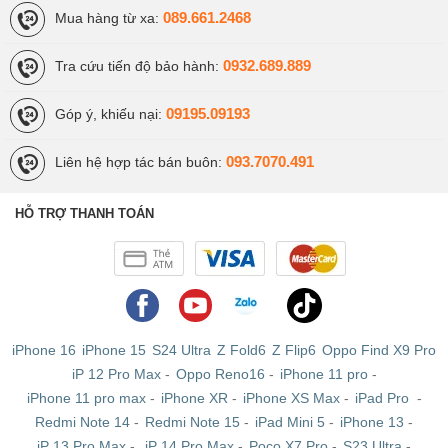
089.661.2468
Mua hàng từ xa:
0932.689.889
Tra cứu tiến độ bảo hành:
09195.09193
Góp ý, khiếu nại:
093.7070.491
Liên hệ hợp tác bán buôn:
HỖ TRỢ THANH TOÁN
iPhone 16
iPhone 15
S24 Ultra
Z Fold6
Z Flip6
Oppo Find X9 Pro
iP 12 Pro Max
-
Oppo Reno16
-
iPhone 11 pro
-
iPhone 11 pro max
-
iPhone XR
-
iPhone XS Max
-
iPad Pro
-
Redmi Note 14
-
Redmi Note 15
-
iPad Mini 5
-
iPhone 13
-
iP 13 Pro Max
-
iP 14 Pro Max
-
Poco X7 Pro
-
S23 Ultra
-