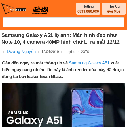
Hotline
Thu Cũ
0938.060.080
Đổi Mới
Samsung Galaxy A51 lộ ảnh: Màn hình đẹp như
Note 10, 4 camera 48MP hình chữ L, ra mắt 12/12
Dương Nguyễn
12/04/2019
Lượt xem:
2376
Gần đến ngày ra mắt thông tin về
Samsung Galaxy A51
xuất
hiện ngày càng nhiều, lần này là ảnh render của máy đã được
đăng tải bởi leaker Evan Blass.