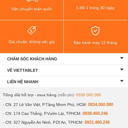
1 đổi 1 trong 30 ngày
Vận chuyển toàn quốc
Giá chuẩn, không sốc giá
Bảo hành máy 12 tháng
CHĂM SÓC KHÁCH HÀNG
VỀ VIETTABLET
LIÊN HỆ NHANH
Tổng đài hỗ trợ - mua hàng
:
0938.060.080
(miễn phí)
0934.060.080
- CN: 27 Lê Văn Việt, P.Tăng Nhơn Phú, HCM:
0938.460.246
- CN: 174 Cao Thắng, P.Vườn Lài, TPHCM:
0931.460.246
- CN: 327 Nguyễn An Ninh, P.Dĩ An, TPHCM: