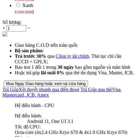
Xanh
đ
8.690.000
Số lượng:
+
−
Giao hàng C.O.D trên toàn quốc
Bộ sản phẩm:
Trả trước 30%
qua
Công ty tài chính
. Thủ tục chỉ cần
CCCD + GPLX;
Bao test 1 đổi 1 trong
30 ngày
bao gồm nguồn và màn hình
Hoặc trả góp
lãi suất 0%
qua thẻ tín dụng Visa, Master, JCB.
Mua Ngay
Giao hàng hoặc xem tại cửa hàng
Trả Góp
Xét duyệt nhanh qua điện thoại
Trả Góp qua thẻ
Visa,
Mastercard, JCB, Amex
Hệ điều hành - CPU
Hệ điều hành:
Android 11, One UI 3.1
Tốc độ CPU:
Octa-core (4x2.4 GHz Kryo 670 & 4x1.9 GHz Kryo 670)