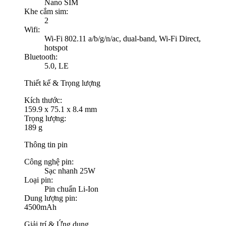
Nano SIM
Khe cắm sim:
2
Wifi:
Wi-Fi 802.11 a/b/g/n/ac, dual-band, Wi-Fi Direct,
hotspot
Bluetooth:
5.0, LE
Thiết kế & Trọng lượng
Kích thước:
159.9 x 75.1 x 8.4 mm
Trọng lượng:
189 g
Thông tin pin
Công nghệ pin:
Sạc nhanh 25W
Loại pin:
Pin chuẩn Li-Ion
Dung lượng pin:
4500mAh
Giải trí & Ứng dụng