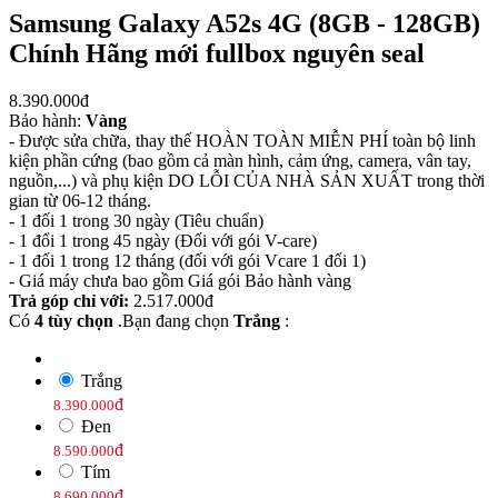
Samsung Galaxy A52s 4G (8GB - 128GB)
Chính Hãng mới fullbox nguyên seal
8.390.000
đ
Bảo hành:
Vàng
- Được sửa chữa, thay thế HOÀN TOÀN MIỄN PHÍ toàn bộ linh
kiện phần cứng (bao gồm cả màn hình, cảm ứng, camera, vân tay,
nguồn,...) và phụ kiện DO LỖI CỦA NHÀ SẢN XUẤT trong thời
gian từ 06-12 tháng.
- 1 đối 1 trong 30 ngày (Tiêu chuẩn)
- 1 đổi 1 trong 45 ngày (Đối với gói V-care)
- 1 đổi 1 trong 12 tháng (đối với gói Vcare 1 đổi 1)
- Giá máy chưa bao gồm Giá gói Bảo hành vàng
Trả góp chỉ với:
2.517.000
đ
Có
4 tùy chọn
.Bạn đang chọn
Trắng
:
Trắng
đ
8.390.000
Đen
đ
8.590.000
Tím
đ
8.690.000