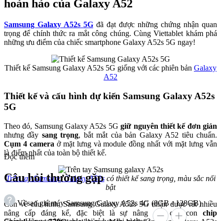
hoàn hảo của Galaxy A52
Samsung Galaxy A52s 5G
đã đạt được những chứng nhận quan
trọng để chính thức ra mắt công chúng. Cùng Viettablet khám phá
những ưu điểm của chiếc smartphone Galaxy A52s 5G ngay!
Thiết kế Samsung Galaxy A52s 5G giống với các phiên bản
Galaxy
A52
Thiết kế và cấu hình dự kiến Samsung Galaxy A52s
5G
Theo đó, Samsung Galaxy A52s 5G
giữ nguyên thiết kế đơn giản
nhưng đầy
sang trọng
, bắt mắt của bản Galaxy A52 tiêu chuẩn.
Cụm 4 camera
ở mặt lưng và module đồng nhất với mặt lưng vẫn
là điểm nhất của toàn bộ thiết kế.
Đọc thêm
Câu hỏi thường gặp
Trên tay Samsung Galaxy A52s
có thiết kế sang trọng, màu sắc nổi
bật
Vì sao giá máy Samsung Galaxy A52s 4G (8GB - 128GB)
Còn về cấu hình, Samsung Galaxy A52s 5G nhận được rất nhiều
nâng cấp đáng kể, đặc biệt là sự nâng cấp của con
chip