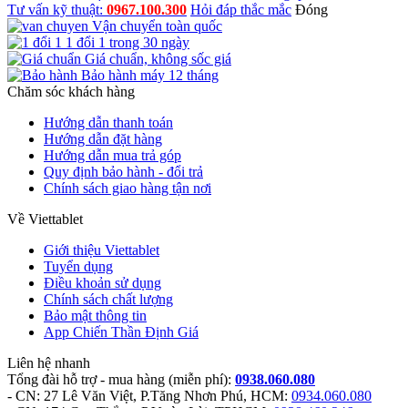
Tư vấn kỹ thuật:
0967.100.300
Hỏi đáp thắc mắc
Đóng
Vận chuyển toàn quốc
1 đổi 1 trong 30 ngày
Giá chuẩn, không sốc giá
Bảo hành máy 12 tháng
Chăm sóc khách hàng
Hướng dẫn thanh toán
Hướng dẫn đặt hàng
Hướng dẫn mua trả góp
Quy định bảo hành - đổi trả
Chính sách giao hàng tận nơi
Về Viettablet
Giới thiệu Viettablet
Tuyển dụng
Điều khoản sử dụng
Chính sách chất lượng
Bảo mật thông tin
App Chiến Thần Định Giá
Liên hệ nhanh
Tổng đài hỗ trợ - mua hàng
(miễn phí)
:
0938.060.080
- CN: 27 Lê Văn Việt, P.Tăng Nhơn Phú, HCM:
0934.060.080