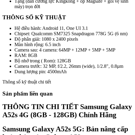
Tặng (dán cường lực Kingkong + ốp Magsafe + gói vệ sinh
máy) trọn đời
THÔNG SỐ KỸ THUẬT
Hệ điều hành: Android 11, One UI 3.1
Chipset: Qualcomm SM7325 Snapdragon 778G 5G (6 nm)
Độ phân giải: 1080 x 2400 pixels
Màn hình rộng: 6.5 inch
Camera sau: 4 camera: 64MP + 12MP + 5MP + 5MP
RAM: 8GB
Bộ nhớ trong ( Rom): 128GB
Camera trước: 32 MP, f/2.2, 26mm (wide), 1/2.8", 0.8µm
Dung lượng pin: 4500mAh
Thông số kỹ thuật chi tiết
Sản phẩm liên quan
THÔNG TIN CHI TIẾT Samsung Galaxy
A52s 4G (8GB - 128GB) Chính Hãng
Samsung Galaxy A52s 5G: Bản nâng cấp