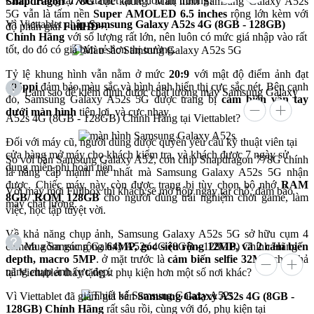
Chính Hãng tại Viettablet lại rẻ hơn thị trường?
Snapdragon 778G
cực khủng. Màn hình Samsung Galaxy A52s
5G vẫn là tấm nền
Super AMOLED 6.5 inches
rộng lớn kèm với
Vì Viettablet nhập
Samsung Galaxy A52s 4G (8GB - 128GB)
độ phân giải
FullHD+
.
Chính Hãng
với số lượng rất lớn, nên luôn có mức giá nhập vào rất
tốt, do đó có giá bán rẻ hơn thị trường.
Tỷ lệ khung hình vẫn nằm ở mức
20:9
với mật độ điểm ảnh đạt
405ppi
đảm bảo màu sắc và hình ảnh hiển thị cực sắc nét. Bên cạnh
Làm sao để kiểm định được chất lượng máy Samsung Galaxy
đó, Samsung Galaxy A52s 5G được trang bị
cảm biến vân tay
dưới màn hình
tiện lợi, và cực nhạy.
A52s 4G (8GB - 128GB) Chính Hãng tại Viettablet?
Đối với máy cũ, người dùng được quyền yêu cầu kỹ thuật viên tại
cửa hàng mở máy cho khách kiểm tra, và khách được 7 ngày sử
So với bản Samsung Galaxy A52, con chip Snapdragon 778G chính
dụng miễn phí hoàn tiền.
là nâng cấp mạnh mẽ nhất mà Samsung Galaxy A52s 5G nhận
được. Chiếc máy này còn được trang bị tùy chọn bộ nhớ
RAM
Với máy mới Fullbox thì khách sẽ mở hộp ngay tại chỗ, đảm bảo
8GB/ ROM 128GB
cho người dùng trải nghiệm chơi game, làm
máy chất lượng.
việc, học tập tuyệt vời.
Về khả năng chụp ảnh, Samsung Galaxy A52s 5G sở hữu cụm 4
camera gồm góc rộng
64MP, góc siêu rộng 12MP, và 2 cảm biến
Mua Samsung Galaxy A52s 4G (8GB - 128GB) Chính Hãng
depth, macro 5MP
. ở mặt trước là
cảm biến selfie 32MP
cho khả
năng chụp ảnh cực đẹp.
tại Viettablet thấy tặng ít phụ kiện hơn một số nơi khác?
Vì Viettablet đã giảm giá bán
Samsung Galaxy A52s 4G (8GB -
128GB) Chính Hãng
rất sâu rồi, cùng với đó, phụ kiện tại