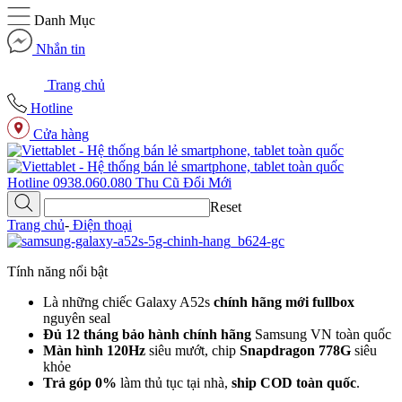
Danh Mục
Nhắn tin
Trang chủ
Hotline
Cửa hàng
Hotline
0938.060.080
Thu Cũ
Đổi Mới
Reset
Trang chủ
-
Điện thoại
Tính năng nổi bật
Là những chiếc Galaxy A52s
chính hãng mới fullbox
nguyên seal
Đủ 12 tháng bảo hành chính hãng
Samsung VN toàn quốc
Màn hình 120Hz
siêu mướt, chip
Snapdragon 778G
siêu
khỏe
Trả góp 0%
làm thủ tục tại nhà,
ship COD toàn quốc
.