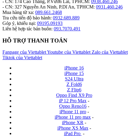
- CN: 174 Cao Thắng, P.Vườn Lài, TPHCM:
0938.460.246
- CN: 327 Nguyễn An Ninh, P.Dĩ An, TPHCM:
0931.460.246
Mua hàng từ xa:
089.661.2468
Tra cứu tiến độ bảo hành:
0932.689.889
Góp ý, khiếu nại:
09195.09193
Liên hệ hợp tác bán buôn:
093.7070.491
HỖ TRỢ THANH TOÁN
Fanpage của Viettablet
Youtube của Viettablet
Zalo của Viettablet
Tiktok của Viettablet
iPhone 16
iPhone 15
S24 Ultra
Z Fold6
Z Flip6
Oppo Find X9 Pro
iP 12 Pro Max
-
Oppo Reno16
-
iPhone 11 pro
-
iPhone 11 pro max
-
iPhone XR
-
iPhone XS Max
-
iPad Pro
-