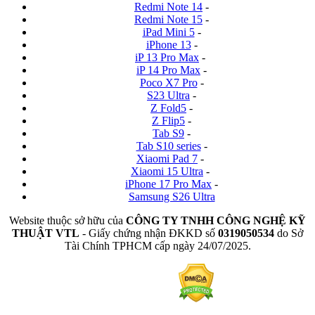
Redmi Note 14
-
Redmi Note 15
-
iPad Mini 5
-
iPhone 13
-
iP 13 Pro Max
-
iP 14 Pro Max
-
Poco X7 Pro
-
S23 Ultra
-
Z Fold5
-
Z Flip5
-
Tab S9
-
Tab S10 series
-
Xiaomi Pad 7
-
Xiaomi 15 Ultra
-
iPhone 17 Pro Max
-
Samsung S26 Ultra
Website thuộc sở hữu của
CÔNG TY TNHH CÔNG NGHỆ KỸ
THUẬT VTL
- Giấy chứng nhận ĐKKD số
0319050534
do Sở
Tài Chính TPHCM cấp ngày 24/07/2025.