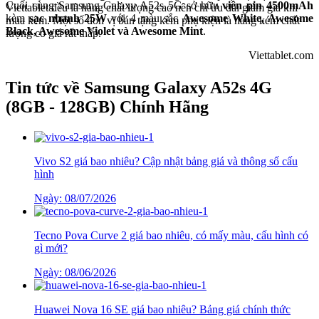
Cuối cùng Samsung Galaxy A52s 5G sở hữu
viên pin 4500mAh
Viettablet đều là hàng chất lượng cao nên chỉ ưu đãi giảm giá khi
kèm
sạc nhanh 25W
với 4 màu sắc
Awesome White, Awesome
mua kèm. Một số đơn vị bán tặng kèm phụ kiện là hàng kém chất
Black, Awesome Violet và Awesome Mint
.
lượng có giá rất thấp.
Viettablet.com
Tin tức về Samsung Galaxy A52s 4G
(8GB - 128GB) Chính Hãng
Vivo S2 giá bao nhiêu? Cập nhật bảng giá và thông số cấu
hình
Ngày: 08/07/2026
Tecno Pova Curve 2 giá bao nhiêu, có mấy màu, cấu hình có
gì mới?
Ngày: 08/06/2026
Huawei Nova 16 SE giá bao nhiêu? Bảng giá chính thức