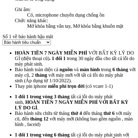
Ghi âm:
Có, microphone chuyên dụng chống ồn
Chức năng khác:
Mở khóa bằng vân tay, Mở khóa bằng khuôn mặt
Số 1 về bảo hành hậu mãi
HOÀN TIỀN 7 NGÀY MIỄN PHÍ
VỚI BẤT KỲ LÝ DO
GÌ
(điện thoại cũ)
. 1 đổi 1
trong 30 ngày đầu cho tất cả lỗi do
máy phát sinh.
Bảo hành toàn diện cả
nguồn
và
màn hình
trong
6 tháng
với
máy cũ, 2
tháng
với máy mới với tất cả lỗi do máy phát
sinh (Áp dụng từ 1/10/2022).
Thay pin iphone
miễn phí trọn đời
(có vcare 1-1)
1 đổi 1 trong vòng 3 tháng
tất cả lỗi do máy phát
sinh,
HOÀN TIỀN 7 NGÀY MIỄN PHÍ VỚI BẤT KỲ
LÝ DO GÌ
.
Bảo hành sửa chữa từ tháng
thứ 4
đến tháng
thứ 6
với máy
cũ, đến
tháng 12
với máy mới (không bao gồm nguồn , màn
hình , faceid)
1 đổi 1 trong vòng 6 tháng
tất cả lỗi do máy phát sinh với