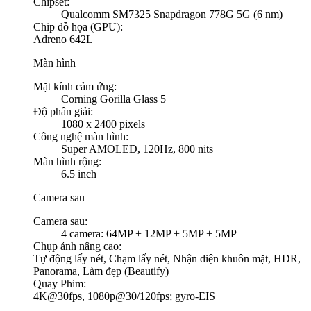
Chipset:
Qualcomm SM7325 Snapdragon 778G 5G (6 nm)
Chip đồ họa (GPU):
Adreno 642L
Màn hình
Mặt kính cảm ứng:
Corning Gorilla Glass 5
Độ phân giải:
1080 x 2400 pixels
Công nghệ màn hình:
Super AMOLED, 120Hz, 800 nits
Màn hình rộng:
6.5 inch
Camera sau
Camera sau:
4 camera: 64MP + 12MP + 5MP + 5MP
Chụp ảnh nâng cao:
Tự động lấy nét, Chạm lấy nét, Nhận diện khuôn mặt, HDR,
Panorama, Làm đẹp (Beautify)
Quay Phim:
4K@30fps, 1080p@30/120fps; gyro-EIS