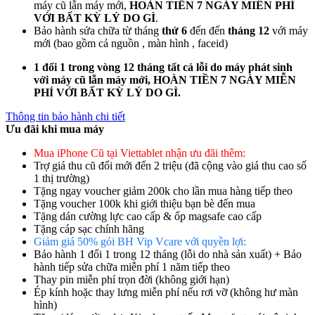
máy cũ lẫn máy mới,
HOÀN TIỀN 7 NGÀY MIỄN PHÍ
VỚI BẤT KỲ LÝ DO GÌ
.
Bảo hành sửa chữa từ tháng
thứ 6
đến đến
tháng 12
với máy
mới (bao gồm cả nguồn , màn hình , faceid)
1 đổi 1 trong vòng 12 tháng tất cả lỗi do máy phát sinh
với máy cũ lẫn máy mới, HOÀN TIỀN 7 NGÀY MIỄN
PHÍ VỚI BẤT KỲ LÝ DO GÌ.
Thông tin bảo hành chi tiết
Ưu đãi khi mua máy
Mua iPhone Cũ tại Viettablet nhận ưu đãi thêm:
Trợ giá thu cũ đổi mới đến 2 triệu (đã cộng vào giá thu cao số
1 thị trường)
Tặng ngay voucher giảm 200k cho lần mua hàng tiếp theo
Tặng voucher 100k khi giới thiệu bạn bè đến mua
Tặng dán cường lực cao cấp & ốp magsafe cao cấp
Tặng cáp sạc chính hãng
Giảm giá 50% gói BH Vip Vcare với quyền lợi:
Bảo hành 1 đổi 1 trong 12 tháng (lỗi do nhà sản xuất) + Bảo
hành tiếp sửa chữa miễn phí 1 năm tiếp theo
Thay pin miễn phí trọn đời (không giới hạn)
Ép kính hoặc thay lưng miễn phí nếu rơi vỡ (không hư màn
hình)